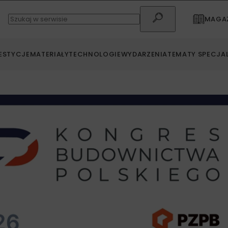
MAGAZ
ESTYCJE
MATERIAŁY
TECHNOLOGIE
WYDARZENIA
TEMATY SPECJA