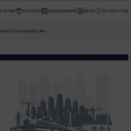
ZALOGUJ SIĘ
YN NBI
AUTORZY
KALENDARIUM
SKLEP
LNE
FOTOGALERIE
FILMY