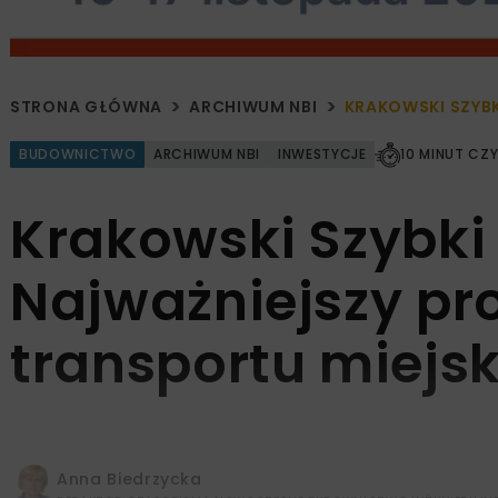
STRONA GŁÓWNA
ARCHIWUM NBI
KRAKOWSKI SZYBK
BUDOWNICTWO
ARCHIWUM NBI
INWESTYCJE
10 MINUT CZ
Krakowski Szybki
Najważniejszy pr
transportu miejs
Anna Biedrzycka