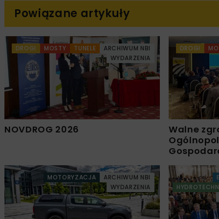
Powiązane artykuły
DROGI
MOSTY
TUNELE
ARCHIWUM NBI
DROGI
MO
WYDARZENIA
NOVDROG 2026
Walne zgr
Ogólnopols
Gospodar
MOTORYZACJA
ARCHIWUM NBI
WYDARZENIA
HYDROTECHN