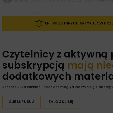
REDAKTOR CZASOPISMA NOWOCZESNE BUDOWNICTWO INŻYNIERYJN
Pobierz artykuł PDF
TEN I WIELE INNYCH ARTYKUŁÓW PR
Czytelnicy z aktywną
subskrypcją
mają nie
dodatkowych materiał
Jeszcze kilka kliknięć i będziesz mógł/a cieszyć się z dostępu
SUBSKRUBUJ
ZALOGUJ SIĘ