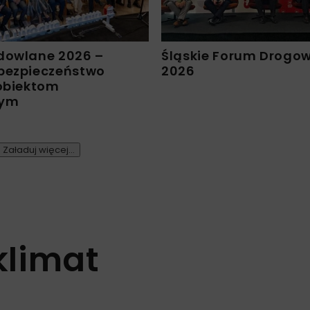
dowlane 2026 –
Śląskie Forum Drogo
bezpieczeństwo
2026
 obiektom
nym
Załaduj więcej...
klimat