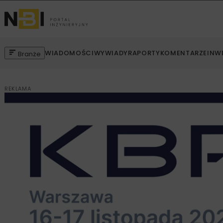
WIADOMOŚCI
WYWIADY
RAPORTY
KOMENTARZE
INW
Branże
REKLAMA