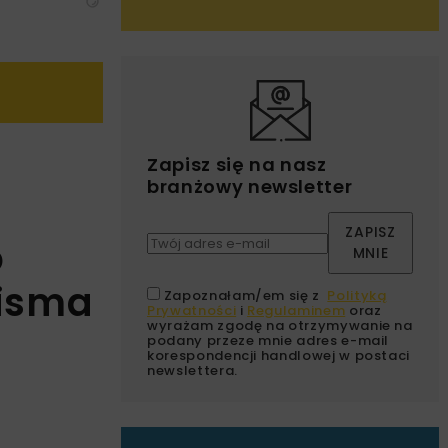
Zapisz się na nasz
branżowy newsletter
ZAPISZ
o
MNIE
pisma
Zapoznałam/em się z
Polityką
Prywatności
i
Regulaminem
oraz
wyrażam zgodę na otrzymywanie na
podany przeze mnie adres e-mail
korespondencji handlowej w postaci
newslettera.