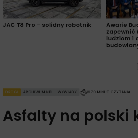
JAC T8 Pro – solidny robotnik
Awarie Bu
zapewnić 
ludziom i
budowla
DROGI
ARCHIWUM NBI
WYWIADY
1670 MINUT CZYTANIA
Asfalty na polski 