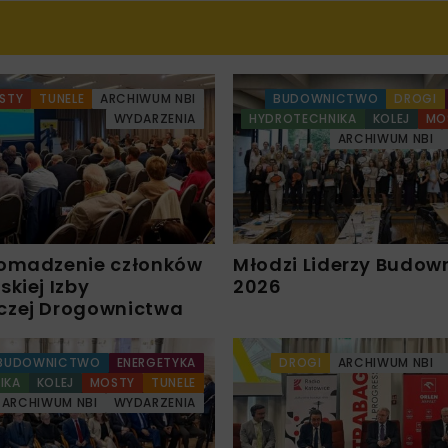
STY
TUNELE
ARCHIWUM NBI
BUDOWNICTWO
DROGI
WYDARZENIA
HYDROTECHNIKA
KOLEJ
MO
ARCHIWUM NBI
omadzenie członków
Młodzi Liderzy Budow
kiej Izby
2026
czej Drogownictwa
BUDOWNICTWO
ENERGETYKA
DROGI
ARCHIWUM NBI
IKA
KOLEJ
MOSTY
TUNELE
ARCHIWUM NBI
WYDARZENIA