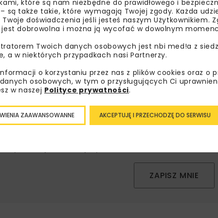
ikami, które są nam niezbędne do prawidłowego i bezpieczn
 – są także takie, które wymagają Twojej zgody. Każda udz
 Twoje doświadczenia jeśli jesteś naszym Użytkownikiem. Zg
 jest dobrowolna i można ją wycofać w dowolnym momenc
bisz wiedzieć więcej?
tratorem Twoich danych osobowych jest nbi med!a z siedz
sz się do newslettera aby otrzymywać od nas
e, a w niektórych przypadkach nasi Partnerzy.
psze informacje branżowe, zaproszenia na
informacji o korzystaniu przez nas z plików cookies oraz o 
zenia, atrakcyjne oferty i dedykowane akcje
danych osobowych, w tym o przysługujących Ci uprawnien
alne.
esz w naszej
Polityce prywatności
.
WIENIA ZAAWANSOWANNE
AKCEPTUJĘ I PRZECHODZĘ DO SERWISU
oznałam/em się z
Polityką Prywatności
i
Regulaminem
oraz
am zgodę na otrzymywanie na podany przeze mnie adres e-
orespondencji handlowej w postaci newslettera.
ZAPISZ MNIE