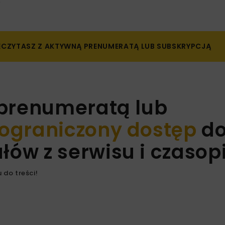
E
ZECZYTASZ Z AKTYWNĄ PRENUMERATĄ LUB SUBSKRYPCJĄ
 prenumeratą lub
ograniczony dostęp
d
ów z serwisu i czaso
 do treści!