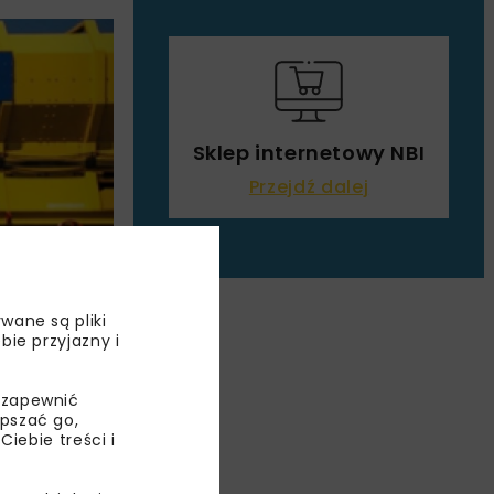
Sklep internetowy NBI
Przejdź dalej
wane są pliki
bie przyjazny i
WAJ
 zapewnić
epszać go,
ebie treści i