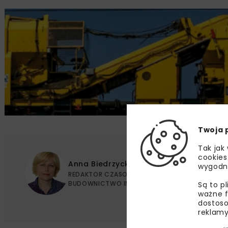
Twoja 
Tak jak
cookies
Anna Biedrzycka
wygodn
REDAKTOR CZASOPISMA NOWOCZESNE
BUDOWNICTWO INŻYNIERYJNE
Są to p
ważne f
dostoso
reklamy