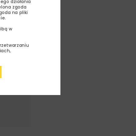
ego działania
ielona zgoda
oda na pliki
ie.
ibą w
przetwarzaniu
iach,