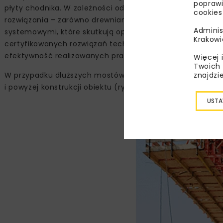
poprawi
płyty chodnika. W zależności od geometrii i rodzaju kon
cookies
rozwiązania – zarówno drewniane, jak i stalowe. Tradycyj
Adminis
systemowymi, które skutkują optymalizacją robót oraz z
Krakowi
certyfikowanych rozwiązań technicznych firmy budowlan
efektywność realizowanych prac.
Więcej 
Twoich 
znajdzi
W przypadku dłuższych mostów często stosuje się syste
i powyżej konstrukcji obiektu (ryc. 1).
USTA