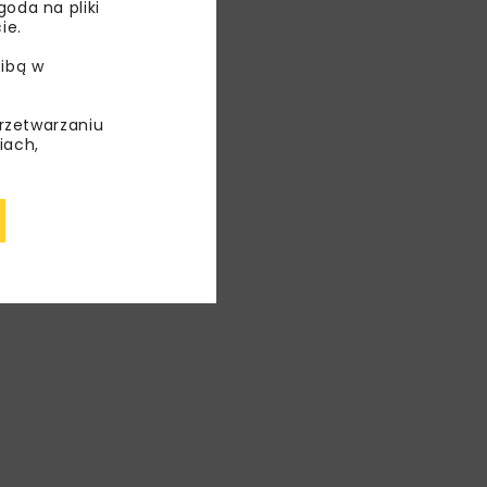
oda na pliki
 różnorodne
ie.
ami
ibą w
iu
dnosić
przetwarzaniu
iach,
ej, jak