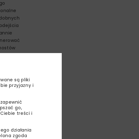
ego
jonalne
odobnych
odejścia
rannie
enerować
 mostów
em będzie ich
piono się
pomnianych
wane są pliki
bie przyjazny i
towych
 zapewnić
mostu. Choć
epszać go,
ebie treści i
z poprawa
ontażu
ego działania
ielona zgoda
betonowaniem