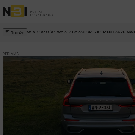
WIADOMOŚCI
WYWIADY
RAPORTY
KOMENTARZE
INW
Branże
REKLAMA