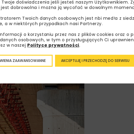
 Twoje doświadczenia jeśli jesteś naszym Użytkownikiem. Zg
strukcji mostu do budowy tych elementów
in situ
stosuje się
 jest dobrowolna i można ją wycofać w dowolnym momenc
ne, ciesielskie rozwiązania mogą być zastąpione rozwiązani
tratorem Twoich danych osobowych jest nbi med!a z siedz
większeniem bezpieczeństwa na budowie. Dzięki zastosowan
e, a w niektórych przypadkach nasi Partnerzy.
e mogą minimalizować nakłady robocze i jednocześnie po
informacji o korzystaniu przez nas z plików cookies oraz o 
danych osobowych, w tym o przysługujących Ci uprawnien
esz w naszej
Polityce prywatności
.
my przejezdne, które mogą być zamontowane zarówno poniż
WIENIA ZAAWANSOWANNE
AKCEPTUJĘ I PRZECHODZĘ DO SERWISU