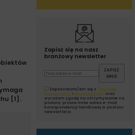
Zapisz się na nasz
branżowy newsletter
obiektów
ZAPISZ
MNIE
h
 wymaga
Zapoznałam/em się z
Polityką
Prywatności
i
Regulaminem
oraz
hu [1].
wyrażam zgodę na otrzymywanie na
podany przeze mnie adres e-mail
korespondencji handlowej w postaci
newslettera.