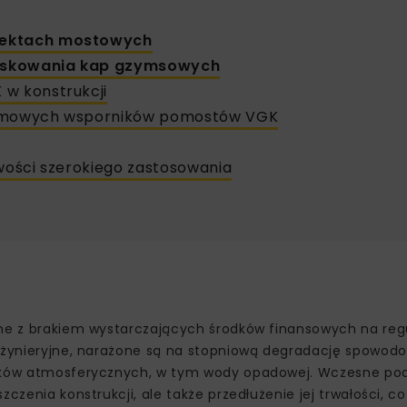
iektach mostowych
eskowania kap gzymsowych
 w konstrukcji
stemowych wsporników pomostów VGK
iwości szerokiego zastosowania
ane z brakiem wystarczających środków finansowych na reg
 inżynieryjne, narażone są na stopniową degradację spowo
nników atmosferycznych, w tym wody opadowej. Wczesne p
czenia konstrukcji, ale także przedłużenie jej trwałości, co