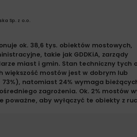
ska Sp. z o.o.
onuje ok. 38,6 tys. obiektów mostowych,
nistracyjne, takie jak GDDKiA, zarządy
arze miast i gmin. Stan techniczny tych 
ch większość mostów jest w dobrym lub
. 73%), natomiast 24% wymaga bieżącyc
zpośredniego zagrożenia. Ok. 2% mostów
le poważne, aby wyłączyć te obiekty z ruc