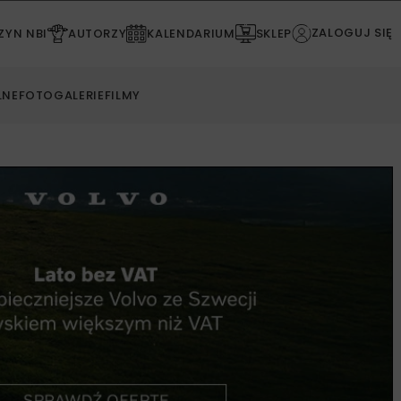
ZALOGUJ SIĘ
YN NBI
AUTORZY
KALENDARIUM
SKLEP
LNE
FOTOGALERIE
FILMY