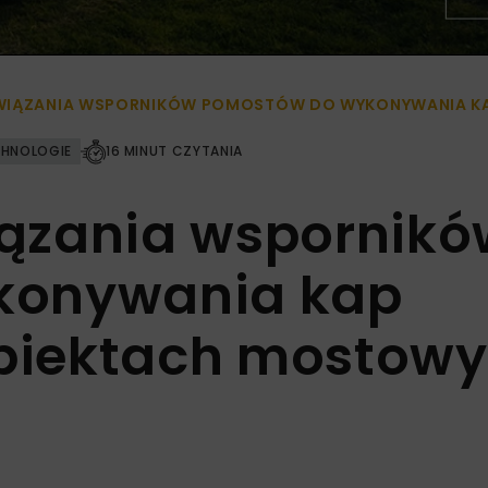
WIĄZANIA WSPORNIKÓW POMOSTÓW DO WYKONYWANIA K
HNOLOGIE
16 MINUT CZYTANIA
ązania wspornikó
konywania kap
biektach mostow