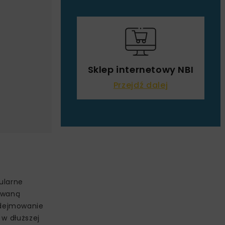
Sklep internetowy NBI
Przejdź dalej
ularne
dowaną
odejmowanie
 w dłuższej