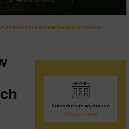
AP GZYMSOWYCH W OBIEKTACH MOSTOWYCH
w
ych
Kalendarium wydarzeń
Zobacz więcej