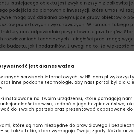
tu istniejącego obiektu jest zwykle niższy niż całkowita j
o podejścia do planowania inwestycji, które umożliwi rac
tywne mogą być działania obejmujące grupy obiektów o p
osztów projektowych i wykonawczych. W ramach takiego p
rastruktury oraz odpowiednie przygotowanie przetargów. Sta
 rozwiązaniach technicznych i ciągłości prac, mogą wyg
la budżetu, jak i podatników. Z uwagi na to, że większość
dzących latach należy się spodziewać, że głównym zadani
odnikowe i belki gzymsowe. W niniejszym opracowaniu sku
prywatność jest dla nas ważna
 z konstrukcją pomostów roboczych oraz deskowań dla ws
 w innych serwisach internetowych, w NBI.com.pl wykorzysty
 oraz inne podobne technologie, aby nasz portal był dla Cie
 budowanych obiektach mos
y.
liki instalowane na Twoim urządzeniu, które pomagają nam
łnią funkcję bocznego zakończenia płyty ustroju nośnego 
unkcjonalności serwisu, zadbać o jego bezpieczeństwo, ul
wać do Twoich potrzeb oraz prezentować dopasowane do Ci
 zadaniem jest ochrona przed spływającą wodą opadową ora
.
ch podczas budowy. Ponadto belki te służą jako miejsce m
ypy rozwiązań: tradycyjne, monolityczne belki gzymsowe
ikami, które są nam niezbędne do prawidłowego i bezpieczn
 – są także takie, które wymagają Twojej zgody. Każda udz
abrykowanych, lekkich elementów wbudowywanych przed 