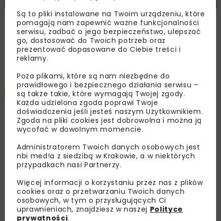
Są to pliki instalowane na Twoim urządzeniu, które
Śląskie Forum Drogownictwa 2026
pomagają nam zapewnić ważne funkcjonalności
serwisu, zadbać o jego bezpieczeństwo, ulepszać
go, dostosować do Twoich potrzeb oraz
prezentować dopasowane do Ciebie treści i
Załaduj więcej...
reklamy.
Poza plikami, które są nam niezbędne do
prawidłowego i bezpiecznego działania serwisu –
są także takie, które wymagają Twojej zgody.
DROGI
KOLEJ
TUNELE
ARCHIWUM NBI
5 MINUT CZYTANIA
Każda udzielona zgoda poprawi Twoje
doświadczenia jeśli jesteś naszym Użytkownikiem.
Zgoda na pliki cookies jest dobrowolna i można ją
PORR schodzi pod ziemię
wycofać w dowolnym momencie.
Administratorem Twoich danych osobowych jest
nbi med!a z siedzibą w Krakowie, a w niektórych
PORR S.A.
przypadkach nasi Partnerzy.
Więcej informacji o korzystaniu przez nas z plików
cookies oraz o przetwarzaniu Twoich danych
OPUBLIKOWANO: 12.07.2019
osobowych, w tym o przysługujących Ci
uprawnieniach, znajdziesz w naszej
Polityce
prywatności
.