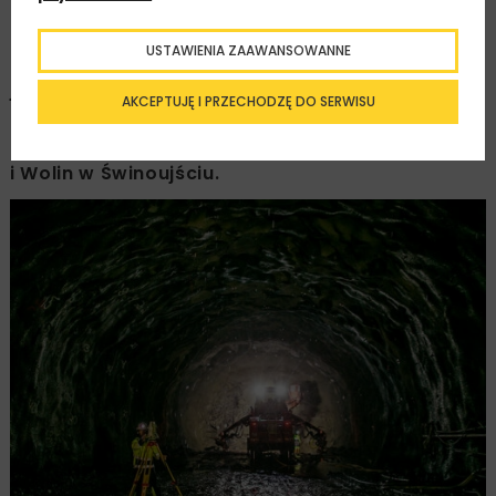
Firma PORR SA zrealizowała w Polsce wiele
różnego typu kontraktów, a w jej portfolio
USTAWIENIA ZAAWANSOWANNE
brakowało tylko inwestycji tunelowych. Obecnie
jest wykonawcą tuneli drogowych w ciągu drogi
AKCEPTUJĘ I PRZECHODZĘ DO SERWISU
S3 oraz pomiędzy dwiema największymi
zamieszkanymi wyspami w Polsce – Uznam
i Wolin w Świnoujściu.