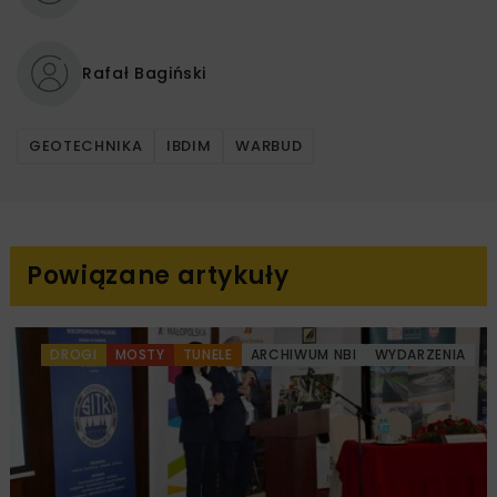
Rafał Bagiński
GEOTECHNIKA
IBDIM
WARBUD
Powiązane artykuły
DROGI
MOSTY
TUNELE
ARCHIWUM NBI
WYDARZENIA