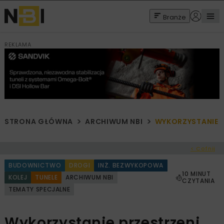
Branże
REKLAMA
STRONA GŁÓWNA
ARCHIWUM NBI
WYKORZYSTANIE 
< Cofnij
BUDOWNICTWO
DROGI
INŻ. BEZWYKOPOWA
10 MINUT
KOLEJ
TUNELE
ARCHIWUM NBI
CZYTANIA
TEMATY SPECJALNE
Wykorzystanie przestrzeni