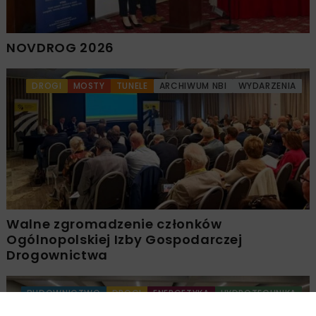
NOVDROG 2026
DROGI
MOSTY
TUNELE
ARCHIWUM NBI
WYDARZENIA
Walne zgromadzenie członków
Ogólnopolskiej Izby Gospodarczej
Drogownictwa
BUDOWNICTWO
DROGI
ENERGETYKA
HYDROTECHNIKA
KOLEJ
MOSTY
TUNELE
ARCHIWUM NBI
WYDARZENIA