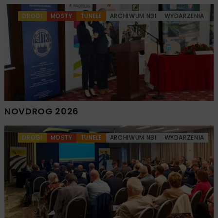
DROGI
MOSTY
TUNELE
ARCHIWUM NBI
WYDARZENIA
NOVDROG 2026
DROGI
MOSTY
TUNELE
ARCHIWUM NBI
WYDARZENIA