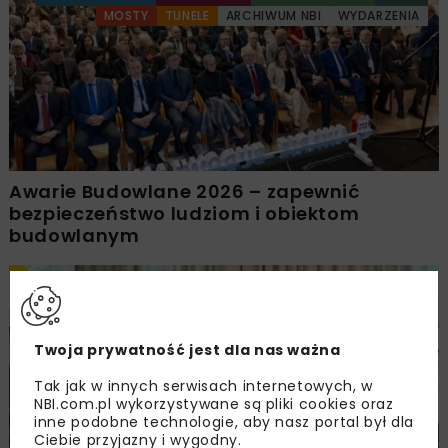
MOSTY
TUNELE
ARCHIWUM NBI
WYDARZENIA
Awarie Budowlane 2026 – zapewnić
bezpieczeństwo ludziom i obiektom
budowlanym
DROGI
ARCHIWUM NBI
WYDARZENIA
Twoja prywatność jest dla nas ważna
Tak jak w innych serwisach internetowych, w
NBI.com.pl wykorzystywane są pliki cookies oraz
inne podobne technologie, aby nasz portal był dla
Ciebie przyjazny i wygodny.