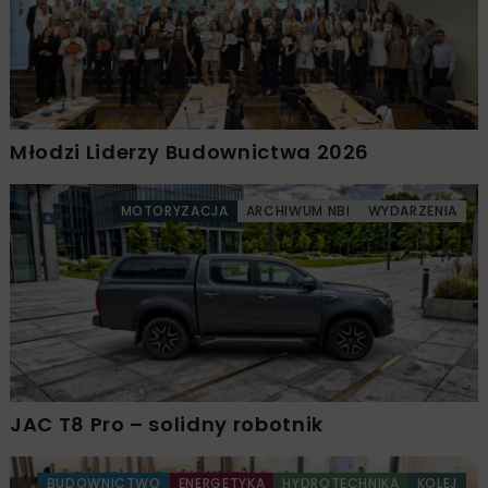
Młodzi Liderzy Budownictwa 2026
MOTORYZACJA
ARCHIWUM NBI
WYDARZENIA
JAC T8 Pro – solidny robotnik
BUDOWNICTWO
ENERGETYKA
HYDROTECHNIKA
KOLEJ