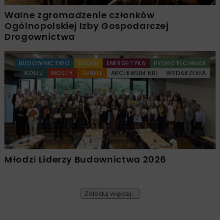
Walne zgromadzenie członków
Ogólnopolskiej Izby Gospodarczej
Drogownictwa
BUDOWNICTWO
DROGI
ENERGETYKA
HYDROTECHNIKA
KOLEJ
MOSTY
TUNELE
ARCHIWUM NBI
WYDARZENIA
Młodzi Liderzy Budownictwa 2026
Załaduj więcej...