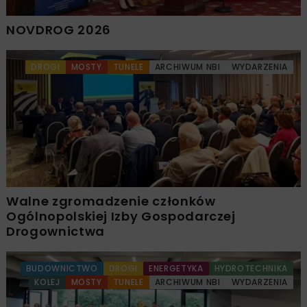
NOVDROG 2026
DROGI
MOSTY
TUNELE
ARCHIWUM NBI
WYDARZENIA
Walne zgromadzenie członków
Ogólnopolskiej Izby Gospodarczej
Drogownictwa
BUDOWNICTWO
DROGI
ENERGETYKA
HYDROTECHNIKA
KOLEJ
MOSTY
TUNELE
ARCHIWUM NBI
WYDARZENIA