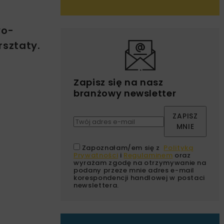
wo-
rsztaty.
Zapisz się na nasz
branżowy newsletter
ZAPISZ
MNIE
Zapoznałam/em się z
Polityką
Prywatności
i
Regulaminem
oraz
wyrażam zgodę na otrzymywanie na
podany przeze mnie adres e-mail
korespondencji handlowej w postaci
newslettera.