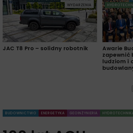
WYDARZENIA
HYDROTECHN
JAC T8 Pro – solidny robotnik
Awarie Bu
zapewnić 
ludziom i
budowla
BUDOWNICTWO
ENERGETYKA
GEOINŻYNIERIA
HYDROTECHNIK