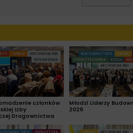
STY
TUNELE
ARCHIWUM NBI
BUDOWNICTWO
DROGI
WYDARZENIA
HYDROTECHNIKA
KOLEJ
MO
ARCHIWUM NBI
omadzenie członków
Młodzi Liderzy Budow
kiej Izby
2026
czej Drogownictwa
BUDOWNICTWO
ENERGETYKA
DROGI
ARCHIWUM NBI