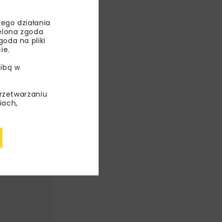
STY
ego działania
ielona zgoda
oda na pliki
ie.
ibą w
przetwarzaniu
iach,