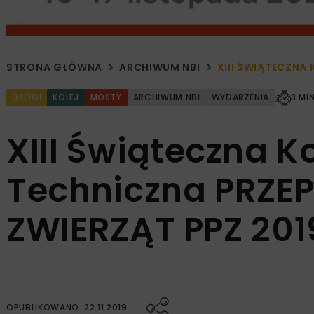
STRONA GŁÓWNA
ARCHIWUM NBI
XIII ŚWIĄTECZNA
DROGI
KOLEJ
MOSTY
ARCHIWUM NBI
WYDARZENIA
3 MI
XIII Świąteczna 
Techniczna PRZEP
ZWIERZĄT PPZ 201
OPUBLIKOWANO: 22.11.2019