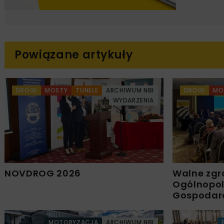
Powiązane artykuły
DROGI
MOSTY
TUNELE
ARCHIWUM NBI
DROGI
MO
WYDARZENIA
NOVDROG 2026
Walne zgr
Ogólnopols
Gospodar
MOTORYZACJA
ARCHIWUM NBI