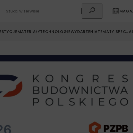
MAGAZ
ESTYCJE
MATERIAŁY
TECHNOLOGIE
WYDARZENIA
TEMATY SPECJA