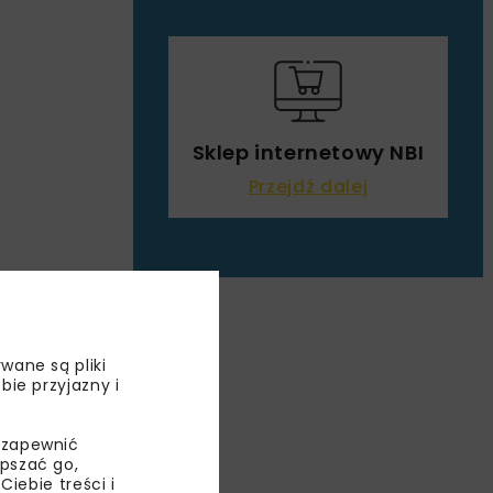
Sklep internetowy NBI
Przejdź dalej
wane są pliki
bie przyjazny i
JNA
 zapewnić
epszać go,
ED!A
ebie treści i