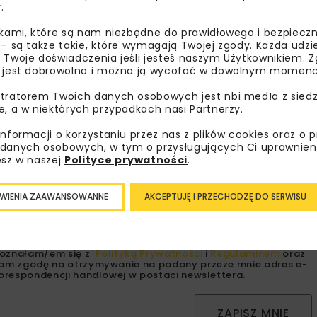
.
PRZEJŚCIA DLA ZWIERZĄT
PRZEPU
ikami, które są nam niezbędne do prawidłowego i bezpieczn
 – są także takie, które wymagają Twojej zgody. Każda udz
 Twoje doświadczenia jeśli jesteś naszym Użytkownikiem. Zg
 jest dobrowolna i można ją wycofać w dowolnym momenc
tratorem Twoich danych osobowych jest nbi med!a z siedz
bisz wiedzieć więcej?
e, a w niektórych przypadkach nasi Partnerzy.
informacji o korzystaniu przez nas z plików cookies oraz o 
sz się do newslettera aby otrzymywać od nas
danych osobowych, w tym o przysługujących Ci uprawnien
psze informacje branżowe, zaproszenia na
esz w naszej
Polityce prywatności
.
zenia, atrakcyjne oferty i dedykowane akcje
alne.
WIENIA ZAAWANSOWANNE
AKCEPTUJĘ I PRZECHODZĘ DO SERWISU
oznałam/em się z
Polityką Prywatności
i
Regulaminem
oraz
am zgodę na otrzymywanie na podany przeze mnie adres e-
orespondencji handlowej w postaci newslettera.
ZAPISZ MNIE