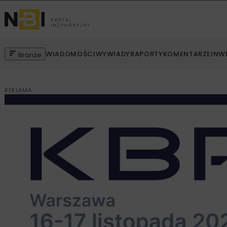
WIADOMOŚCI
WYWIADY
RAPORTY
KOMENTARZE
INW
Branże
REKLAMA