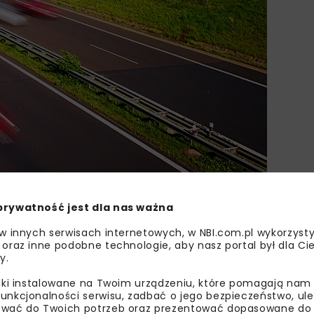
prywatność jest dla nas ważna
 w innych serwisach internetowych, w NBI.com.pl wykorzysty
 oraz inne podobne technologie, aby nasz portal był dla Cie
y.
ADAM WYSOKOWSKI
INFRASTRUKTURA KOMUNIKACY
liki instalowane na Twoim urządzeniu, które pomagają nam
unkcjonalności serwisu, zadbać o jego bezpieczeństwo, ul
JERZY HOWIS
MOSTY EKOLOGICZNE
NBI M
wać do Twoich potrzeb oraz prezentować dopasowane do Ci