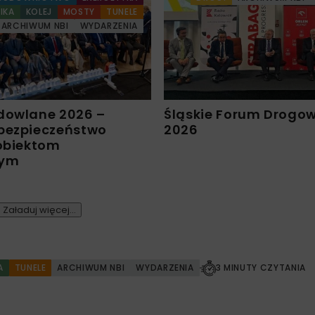
IKA
KOLEJ
MOSTY
TUNELE
ARCHIWUM NBI
WYDARZENIA
dowlane 2026 –
Śląskie Forum Drogo
bezpieczeństwo
2026
 obiektom
nym
Załaduj więcej...
A
TUNELE
ARCHIWUM NBI
WYDARZENIA
3 MINUTY CZYTANIA