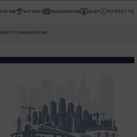
ZALOGUJ SIĘ
YN NBI
AUTORZY
KALENDARIUM
SKLEP
LNE
FOTOGALERIE
FILMY