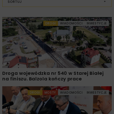
SORTUJ
DROGI
WIADOMOŚCI
INWESTYCJE
Droga wojewódzka nr 540 w Starej Białej
na finiszu. Balzola kończy prace
DROGI
MOSTY
WIADOMOŚCI
INWESTYCJE