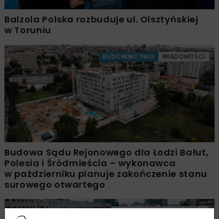
Balzola Polska rozbuduje ul. Olsztyńskiej
w Toruniu
BUDOWNICTWO
WIADOMOŚCI
Budowa Sądu Rejonowego dla Łodzi Bałut,
Polesia i Śródmieścia – wykonawca
w październiku planuje zakończenie stanu
surowego otwartego
INWESTYCJE
WIADOMOŚCI