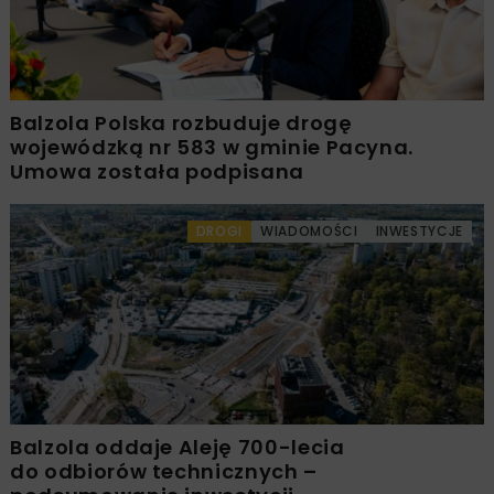
Balzola Polska rozbuduje drogę
wojewódzką nr 583 w gminie Pacyna.
Umowa została podpisana
DROGI
WIADOMOŚCI
INWESTYCJE
Balzola oddaje Aleję 700-lecia
do odbiorów technicznych –