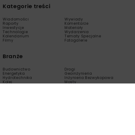
Kategorie treści
Wiadomości
Wywiady
Raporty
Komentarze
Inwestycje
Materiały
Technologie
Wydarzenia
Kalendarium
Tematy Specjalne
Filmy
Fotogalerie
Branże
Budownictwo
Drogi
Energetyka
Geoinżynieria
Hydrotechnika
Inżynieria Bezwykopowa
Kolej
Mosty
Tunele
Wod-Kan
Motoryzacja
Copyright © nbi med!a 2005 - 2024 Wszelkie prawa
zastrzeżone.
Kopiowanie, modyfikacja, wprowadzanie do obrotu, publikacja,
dystrybucja bez zgody właściciela tej strony są zabronione.