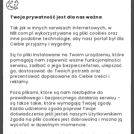
Twoja prywatność jest dla nas ważna
Tak jak w innych serwisach internetowych, w
NBI.com.pl wykorzystywane są pliki cookies oraz
inne podobne technologie, aby nasz portal był dla
Ciebie przyjazny i wygodny.
Postępy prac przy budowie torowiska
Są to pliki instalowane na Twoim urządzeniu, które
tramwajowego na Marszałkowskiej
pomagają nam zapewnić ważne funkcjonalności
serwisu, zadbać o jego bezpieczeństwo, ulepszać
w Warszawie
go, dostosować do Twoich potrzeb oraz
prezentować dopasowane do Ciebie treści i
reklamy.
BEZ KATEGORII
Poza plikami, które są nam niezbędne do
prawidłowego i bezpiecznego działania serwisu –
są także takie, które wymagają Twojej zgody.
Każda udzielona zgoda poprawi Twoje
doświadczenia jeśli jesteś naszym Użytkownikiem.
Zgoda na pliki cookies jest dobrowolna i można ją
wycofać w dowolnym momencie.