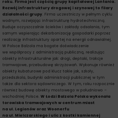
roku. Firma jest częścią grupy kapitałowej Lantania.
Rozwój infrastruktury drogowej i szynowej to filary
działalności grupy
. Firma uczestniczy w pełnym cyklu
wodnym, rozwijając infrastrukturę hydrotechniczną.
Buduje oczyszczalnie ścieków i zakłady odsalania, tym
samym wspierając dekarbonizację gospodarki poprzez
realizację infrastruktury opartej na energii odnawialnej.
W Polsce Balzola ma bogate doświadczenie
we współpracy z administracją publiczną, realizując
obiekty infrastrukturalne jak: drogi, deptaki, trakcje
tramwajowe, przebudowę skrzyżowań. Wykonuje również
obiekty kubaturowe pod klucz takie jak, szkoły,
przedszkola, budynki administracji publicznej w tym
także dla sektora sądowniczego. W tym, roku rozpocznie
również budowę obiekty mostowego w południowo –
wschodniej Polsce.
W Łodzi Balzola Polska
wykonała
torowiska tramwajowych w centrum miast
na ul. Legionów oraz Woonerfu
na ul. Mielczarskiego i ulic z kostki kamiennej