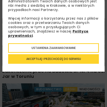
Administratorem Twoich danych osobowych jest
nbi med!a z siedzibą w Krakowie, a w niektórych
Tramwaje wrócą na skrzyżowanie
przypadkach nasi Partnerzy.
Rakowiecka–Niepodległości
Więcej informacji o korzystaniu przez nas z plików
cookies oraz o przetwarzaniu Twoich danych
BUDOWNICTWO
INWESTYCJE
WIADOMOŚCI
osobowych, w tym o przysługujących Ci
uprawnieniach, znajdziesz w naszej
Polityce
prywatności
.
USTAWIENIA ZAAWANSOWANNE
AKCEPTUJĘ I PRZECHODZĘ DO SERWISU
Zakończenie prac na budowie SP Nr 4 na oś.
Jar w Toruniu
BUDOWNICTWO
DROGI
WIADOMOŚCI