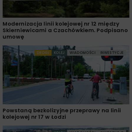
Modernizacja linii kolejowej nr 12 między
Skierniewicami a Czachówkiem. Podpisano
umowę
DROGI
KOLEJ
WIADOMOŚCI
INWESTYCJE
Powstaną bezkolizyjne przeprawy na linii
kolejowej nr 17 w Łodzi