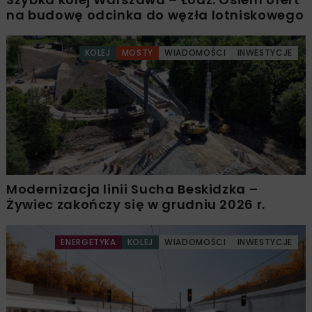
na budowę odcinka do węzła lotniskowego
KOLEJ
MOSTY
WIADOMOŚCI
INWESTYCJE
Modernizacja linii Sucha Beskidzka –
Żywiec zakończy się w grudniu 2026 r.
ENERGETYKA
KOLEJ
WIADOMOŚCI
INWESTYCJE