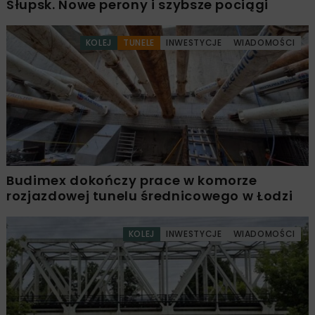
Słupsk. Nowe perony i szybsze pociągi
KOLEJ
TUNELE
INWESTYCJE
WIADOMOŚCI
Budimex dokończy prace w komorze
rozjazdowej tunelu średnicowego w Łodzi
KOLEJ
INWESTYCJE
WIADOMOŚCI