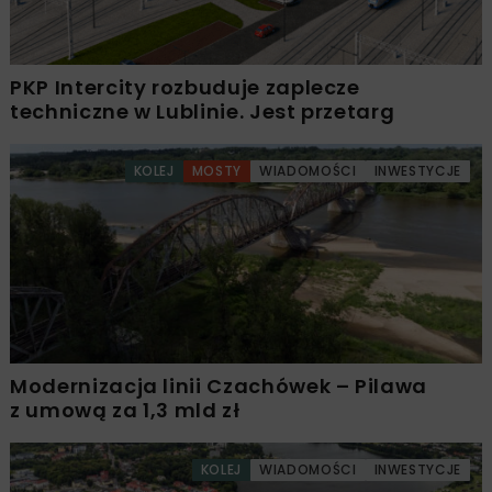
PKP Intercity rozbuduje zaplecze
techniczne w Lublinie. Jest przetarg
KOLEJ
MOSTY
WIADOMOŚCI
INWESTYCJE
Modernizacja linii Czachówek – Pilawa
z umową za 1,3 mld zł
KOLEJ
WIADOMOŚCI
INWESTYCJE