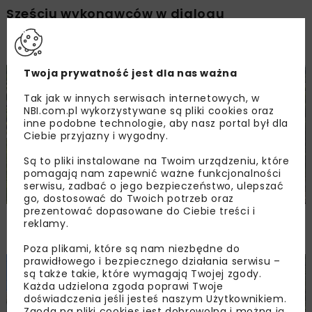
Sześciu wykonawców w dialogu
konkurencyjnym na pierwszy odcinek Kolei
Dużych Prędkości
Twoja prywatność jest dla nas ważna
KOLEJ
WIADOMOŚCI
INWESTYCJE
Tak jak w innych serwisach internetowych, w
NBI.com.pl wykorzystywane są pliki cookies oraz
inne podobne technologie, aby nasz portal był dla
Ciebie przyjazny i wygodny.
Są to pliki instalowane na Twoim urządzeniu, które
pomagają nam zapewnić ważne funkcjonalności
serwisu, zadbać o jego bezpieczeństwo, ulepszać
go, dostosować do Twoich potrzeb oraz
prezentować dopasowane do Ciebie treści i
Nowe perony i kładka na stacji Kraków
reklamy.
Batowice. PLK rozszerzają zakres inwestycji
Poza plikami, które są nam niezbędne do
prawidłowego i bezpiecznego działania serwisu –
DROGI
KOLEJ
WIADOMOŚCI
INWESTYCJE
są także takie, które wymagają Twojej zgody.
Każda udzielona zgoda poprawi Twoje
doświadczenia jeśli jesteś naszym Użytkownikiem.
Zgoda na pliki cookies jest dobrowolna i można ją