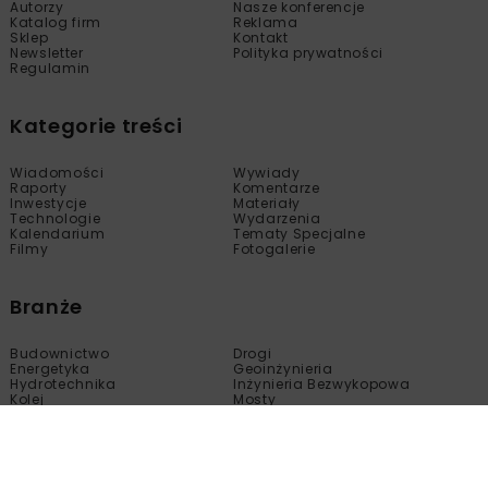
Autorzy
Nasze konferencje
Katalog firm
Reklama
Sklep
Kontakt
Newsletter
Polityka prywatności
Regulamin
Kategorie treści
Wiadomości
Wywiady
Raporty
Komentarze
Inwestycje
Materiały
Technologie
Wydarzenia
Kalendarium
Tematy Specjalne
Filmy
Fotogalerie
Branże
Budownictwo
Drogi
Energetyka
Geoinżynieria
Hydrotechnika
Inżynieria Bezwykopowa
Kolej
Mosty
Tunele
Wod-Kan
Motoryzacja