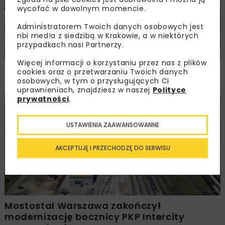
wycofać w dowolnym momencie.
Administratorem Twoich danych osobowych jest
nbi med!a z siedzibą w Krakowie, a w niektórych
przypadkach nasi Partnerzy.
Więcej informacji o korzystaniu przez nas z plików
PLK przeznaczą kolejne 430 mln zł
cookies oraz o przetwarzaniu Twoich danych
na bezkolizyjne skrzyżowania z torami
osobowych, w tym o przysługujących Ci
uprawnieniach, znajdziesz w naszej
Polityce
prywatności
.
KOLEJ
WIADOMOŚCI
INWESTYCJE
USTAWIENIA ZAAWANSOWANNE
AKCEPTUJĘ I PRZECHODZĘ DO SERWISU
Mostostal Warszawa zakończył
modernizację bocznicy PKP Intercity