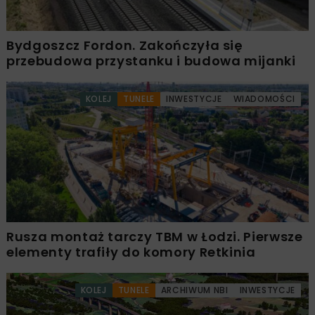
Bydgoszcz Fordon. Zakończyła się
przebudowa przystanku i budowa mijanki
KOLEJ
TUNELE
INWESTYCJE
WIADOMOŚCI
Rusza montaż tarczy TBM w Łodzi. Pierwsze
elementy trafiły do komory Retkinia
KOLEJ
TUNELE
ARCHIWUM NBI
INWESTYCJE