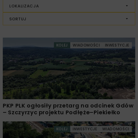
LOKALIZACJA
SORTUJ
KOLEJ
WIADOMOŚCI
INWESTYCJE
PKP PLK ogłosiły przetarg na odcinek Gdów
– Szczyrzyc projektu Podłęże–Piekiełko
KOLEJ
INWESTYCJE
WIADOMOŚCI