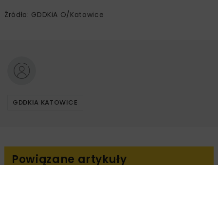
Źródło: GDDKiA O/Katowice
GDDKIA KATOWICE
Powiązane artykuły
KOLEJ
WIADOMOŚCI
INWESTYCJE