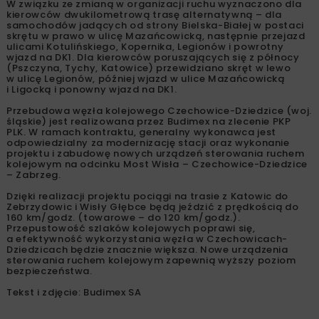
W związku ze zmianą w organizacji ruchu wyznaczono dla
kierowców dwukilometrową trasę alternatywną – dla
samochodów jadących od strony Bielska-Białej w postaci
skrętu w prawo w ulicę Mazańcowicką, następnie przejazd
ulicami Kotulińskiego, Kopernika, Legionów i powrotny
wjazd na DK1. Dla kierowców poruszających się z północy
(Pszczyna, Tychy, Katowice) przewidziano skręt w lewo
w ulicę Legionów, później wjazd w ulice Mazańcowicką
i Ligocką i ponowny wjazd na DK1.
Przebudowa węzła kolejowego Czechowice-Dziedzice (woj.
śląskie) jest realizowana przez Budimex na zlecenie PKP
PLK. W ramach kontraktu, generalny wykonawca jest
odpowiedzialny za modernizację stacji oraz wykonanie
projektu i zabudowę nowych urządzeń sterowania ruchem
kolejowym na odcinku Most Wisła – Czechowice-Dziedzice
– Zabrzeg.
Dzięki realizacji projektu pociągi na trasie z Katowic do
Zebrzydowic i Wisły Głębce będą jeździć z prędkością do
160 km/godz. (towarowe – do 120 km/godz.).
Przepustowość szlaków kolejowych poprawi się,
a efektywność wykorzystania węzła w Czechowicach-
Dziedzicach będzie znacznie większa. Nowe urządzenia
sterowania ruchem kolejowym zapewnią wyższy poziom
bezpieczeństwa.
Tekst i zdjęcie: Budimex SA