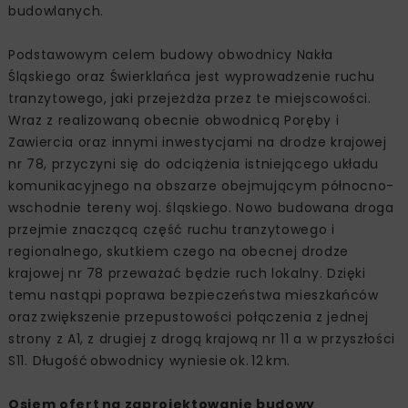
budowlanych.
Podstawowym celem budowy obwodnicy Nakła
Śląskiego oraz Świerklańca jest wyprowadzenie ruchu
tranzytowego, jaki przejeżdża przez te miejscowości.
Wraz z realizowaną obecnie obwodnicą Poręby i
Zawiercia oraz innymi inwestycjami na drodze krajowej
nr 78, przyczyni się do odciążenia istniejącego układu
komunikacyjnego na obszarze obejmującym północno-
wschodnie tereny woj. śląskiego. Nowo budowana droga
przejmie znaczącą część ruchu tranzytowego i
regionalnego, skutkiem czego na obecnej drodze
krajowej nr 78 przeważać będzie ruch lokalny. Dzięki
temu nastąpi poprawa bezpieczeństwa mieszkańców
oraz zwiększenie przepustowości połączenia z jednej
strony z A1, z drugiej z drogą krajową nr 11 a w przyszłości
S11. Długość obwodnicy wyniesie ok. 12 km.
Osiem ofert na zaprojektowanie budowy