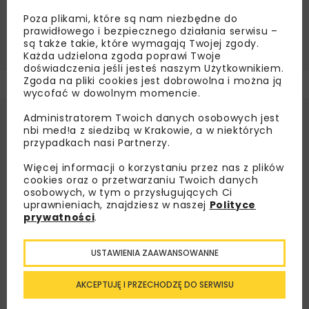
Źródło:
CEMEX Polska Sp. z o.o.
Poza plikami, które są nam niezbędne do
prawidłowego i bezpiecznego działania serwisu –
BETON
CEMEX POLSKA
MOSTOSTAL WARSZAWA
są także takie, które wymagają Twojej zgody.
Każda udzielona zgoda poprawi Twoje
doświadczenia jeśli jesteś naszym Użytkownikiem.
Zgoda na pliki cookies jest dobrowolna i można ją
wycofać w dowolnym momencie.
Administratorem Twoich danych osobowych jest
nbi med!a z siedzibą w Krakowie, a w niektórych
przypadkach nasi Partnerzy.
Więcej informacji o korzystaniu przez nas z plików
cookies oraz o przetwarzaniu Twoich danych
osobowych, w tym o przysługujących Ci
uprawnieniach, znajdziesz w naszej
Polityce
prywatności
.
USTAWIENIA ZAAWANSOWANNE
AKCEPTUJĘ I PRZECHODZĘ DO SERWISU