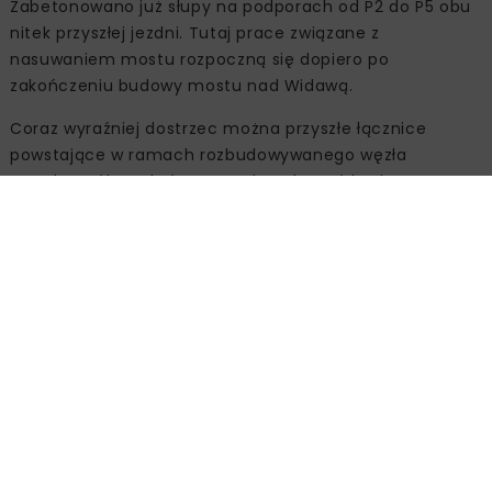
Zabetonowano już słupy na podporach od P2 do P5 obu
nitek przyszłej jezdni. Tutaj prace związane z
nasuwaniem mostu rozpoczną się dopiero po
zakończeniu budowy mostu nad Widawą.
Coraz wyraźniej dostrzec można przyszłe łącznice
powstające w ramach rozbudowywanego węzła
Wrocław Północ, które pozwolą połączyć budowaną
drogę S5 z Autostradową Obwodnicą Wrocławia i ul.
Żmigrodzką. Przy wiadukcie nad ul. Polanowicką (WD-
44) robotnicy zamontowali krawężniki, przygotowali
wykopy pod mury oporowe i rozpoczęli prace związane z
wykonywaniem bloków odciążających, a przy obiekcie
budowanym od strony zjazdu z AOW (WD-45A)
zabezpieczono ściankami szczelnymi wykopy pod
fundamenty, trwa skuwanie głowic pali i wykonywanie
betonu podkładowego pod fundamenty. Zdecydowaną
zmianę widać na samym rondzie Obrońców Grodna,
gdzie kierowcy przejeżdżają już pod zamontowanym