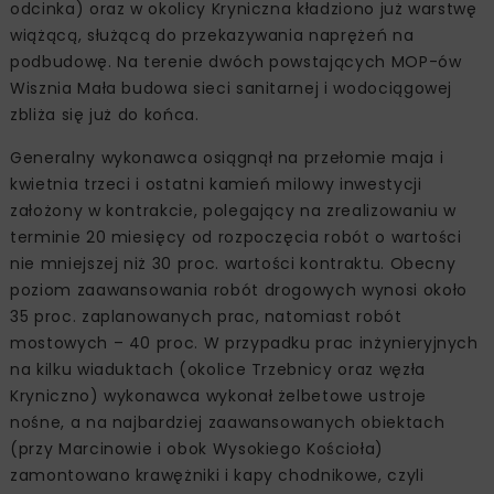
odcinka) oraz w okolicy Kryniczna kładziono już warstwę
wiążącą, służącą do przekazywania naprężeń na
podbudowę. Na terenie dwóch powstających MOP-ów
Wisznia Mała budowa sieci sanitarnej i wodociągowej
zbliża się już do końca.
Generalny wykonawca osiągnął na przełomie maja i
kwietnia trzeci i ostatni kamień milowy inwestycji
założony w kontrakcie, polegający na zrealizowaniu w
terminie 20 miesięcy od rozpoczęcia robót o wartości
nie mniejszej niż 30 proc. wartości kontraktu. Obecny
poziom zaawansowania robót drogowych wynosi około
35 proc. zaplanowanych prac, natomiast robót
mostowych – 40 proc. W przypadku prac inżynieryjnych
na kilku wiaduktach (okolice Trzebnicy oraz węzła
Kryniczno) wykonawca wykonał żelbetowe ustroje
nośne, a na najbardziej zaawansowanych obiektach
(przy Marcinowie i obok Wysokiego Kościoła)
zamontowano krawężniki i kapy chodnikowe, czyli