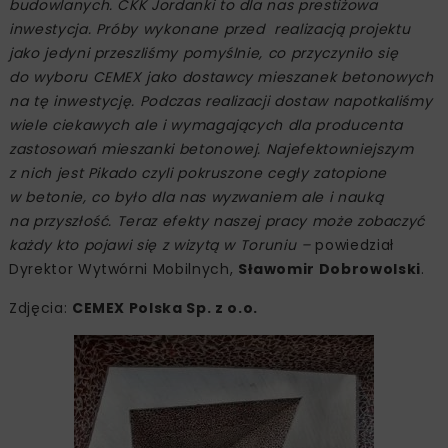
budowlanych. CKK Jordanki to dla nas prestiżowa
inwestycja. Próby wykonane przed realizacją projektu
jako jedyni przeszliśmy pomyślnie, co przyczyniło się
do wyboru CEMEX jako dostawcy mieszanek betonowych
na tę inwestycję. Podczas realizacji dostaw napotkaliśmy
wiele ciekawych ale i wymagających dla producenta
zastosowań mieszanki betonowej. Najefektowniejszym
z nich jest Pikado czyli pokruszone cegły zatopione
w betonie, co było dla nas wyzwaniem ale i nauką
na przyszłość. Teraz efekty naszej pracy może zobaczyć
każdy kto pojawi się z wizytą w Toruniu –
powiedział
Dyrektor Wytwórni Mobilnych,
Sławomir Dobrowolski
.
Zdjęcia:
CEMEX Polska Sp. z o.o.