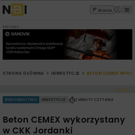
Branże
REKLAMA
STRONA GŁÓWNA
INWESTYCJE
BETON CEMEX WYKO
< Cofnij
BUDOWNICTWO
INWESTYCJE
2 MINUTY CZYTANIA
Beton CEMEX wykorzystany
w CKK Jordanki