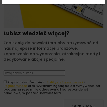
Lubisz wiedzieć więcej?
Zapisz się do newslettera aby otrzymywać od
nas najlepsze informacje branżowe,
zaproszenia na wydarzenia, atrakcyjne oferty i
dedykowane akcje specjalne.
Zapoznałam/em się z
Polityką Prywatności
i
Regulaminem
oraz wyrażam zgodę na otrzymywanie na
podany przeze mnie adres e-mail korespondencji
handlowej w postaci newslettera.
ZAPISZ MNIE