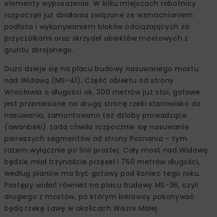
elementy wyposażenia. W kilku miejscach robotnicy
rozpoczęli już działania związane ze wzmacnianiem
podłoża i wykonywaniem bloków odciążających za
przyczółkami oraz skrzydeł obiektów mostowych z
gruntu zbrojonego.
Dużo dzieje się na placu budowy nasuwanego mostu
nad Widawą (MS-41). Część obiektu od strony
Wrocławia o długości ok. 300 metrów już stoi, gotowe
jest przeniesione na drugą stronę rzeki stanowisko do
nasuwania, zamontowano też dzioby prowadzące
(awanbeki). Lada chwila rozpocznie się nasuwanie
pierwszych segmentów od strony Poznania – tym
razem wyłącznie po linii prostej. Cały most nad Widawą
będzie miał trzynaście przęseł i 750 metrów długości,
według planów ma być gotowy pod koniec tego roku.
Postępy widać również na placu budowy MS-36, czyli
drugiego z mostów, po którym kierowcy pokonywać
będą rzekę Ławę w okolicach Wiszni Małej.