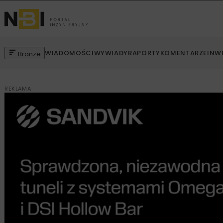
WIADOMOŚCI
WYWIADY
RAPORTY
KOMENTARZE
INW
Branże
REKLAMA