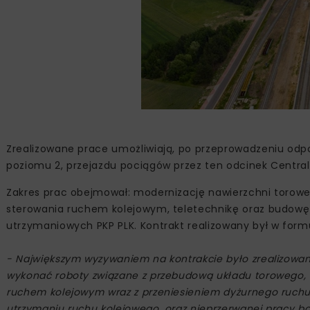
Zrealizowane prace umożliwiają, po przeprowadzeniu odpo
poziomu 2, przejazdu pociągów przez ten odcinek Centraln
Zakres prac obejmował: modernizację nawierzchni torowej
sterowania ruchem kolejowym, teletechnikę oraz budowę 
utrzymaniowych PKP PLK. Kontrakt realizowany był w formul
- Największym wyzywaniem na kontrakcie było zrealizowan
wykonać roboty związane z przebudową układu torowego, 
ruchem kolejowym wraz z przeniesieniem dyżurnego ruchu 
utrzymaniu ruchu kolejowego, oraz nieprzerwanej pracy b