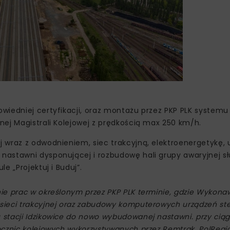
wiedniej certyfikacji, oraz montażu przez PKP PLK systemu
ej Magistrali Kolejowej z prędkością max 250 km/h.
 wraz z odwodnieniem, siec trakcyjną, elektroenergetykę, 
nastawni dysponującej i rozbudowę hali grupy awaryjnej s
e „Projektuj i Buduj”.
ie prac w określonym przez PKP PLK terminie, gdzie Wykona
sieci trakcyjnej oraz zabudowy komputerowych urządzeń st
stacji Idzikowice do nowo wybudowanej nastawni. przy cią
ocznic kolejowych wykorzystywanych przez Remtrak, PolRegio