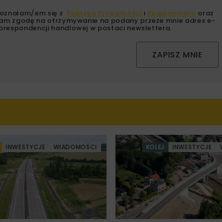
oznałam/em się z
Polityką Prywatności
i
Regulaminem
oraz
am zgodę na otrzymywanie na podany przeze mnie adres e-
orespondencji handlowej w postaci newslettera.
ZAPISZ MNIE
INWESTYCJE
WIADOMOŚCI
KOLEJ
INWESTYCJE