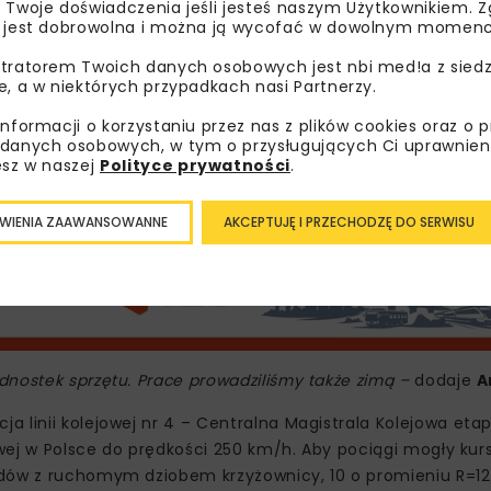
 Twoje doświadczenia jeśli jesteś naszym Użytkownikiem. Zg
 jest dobrowolna i można ją wycofać w dowolnym momenc
tratorem Twoich danych osobowych jest nbi med!a z siedz
e, a w niektórych przypadkach nasi Partnerzy.
informacji o korzystaniu przez nas z plików cookies oraz o 
danych osobowych, w tym o przysługujących Ci uprawnien
esz w naszej
Polityce prywatności
.
WIENIA ZAAWANSOWANNE
AKCEPTUJĘ I PRZECHODZĘ DO SERWISU
dnostek sprzętu. Prace prowadziliśmy także zimą –
dodaje
A
 linii kolejowej nr 4 – Centralna Magistrala Kolejowa etap
jowej w Polsce do prędkości 250 km/h. Aby pociągi mogły ku
zdów z ruchomym dziobem krzyżownicy, 10 o promieniu R=12