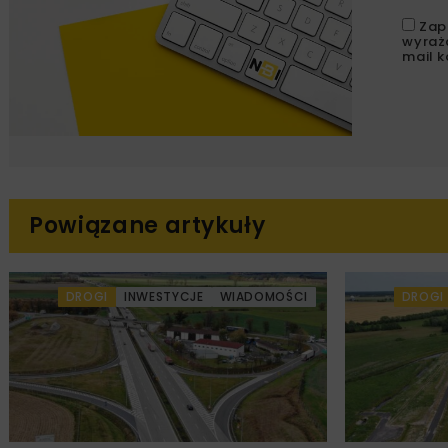
Zap
wyraż
mail k
Powiązane artykuły
DROGI
INWESTYCJE
WIADOMOŚCI
DROGI