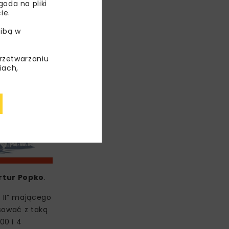
oda na pliki
ie.
ibą w
przetwarzaniu
iach,
rtur Popko
.
 II” mającego
rsować z taką
00 i 4