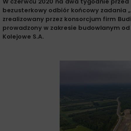
W czerwcu 2020 na dwa tygodnie prze
bezusterkowy odbiór końcowy zadania „M
zrealizowany przez konsorcjum firm Budim
prowadzony w zakresie budowlanym od lu
Kolejowe S.A.