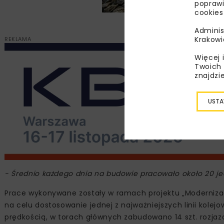
poprawi
cookies
Adminis
Krakowi
REKLAMA
Więcej 
Twoich 
znajdzi
USTA
- Średnio każdego dnia na budowie pracowało około 20 je
Prace wykonywane zostały w ramach projektu „Modernizacja
na celu dostosowanie jednej z najważniejszych linii kole
prędkością, w torach głównych zabudowano 14 szt. rozja