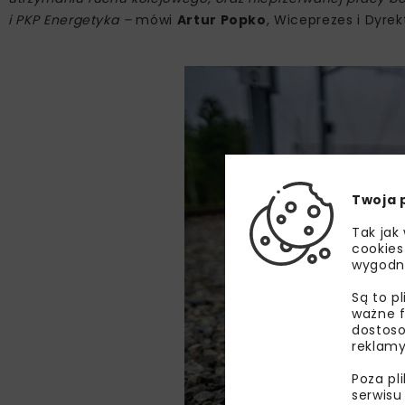
i PKP Energetyka –
mówi
Artur Popko
, Wiceprezes i Dyre
Twoja 
Tak jak
cookies
wygodn
Są to p
ważne f
dostoso
reklamy
Poza pl
serwisu