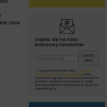
ono
,
ł
ie Linie
Zapisz się na nasz
branżowy newsletter
ZAPISZ
MNIE
Zapoznałam/em się z
Polityką
Prywatności
i
Regulaminem
oraz
wyrażam zgodę na otrzymywanie na
podany przeze mnie adres e-mail
korespondencji handlowej w postaci
newslettera.