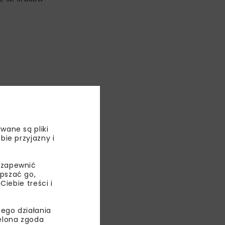
wane są pliki
bie przyjazny i
 zapewnić
epszać go,
ebie treści i
ego działania
ielona zgoda