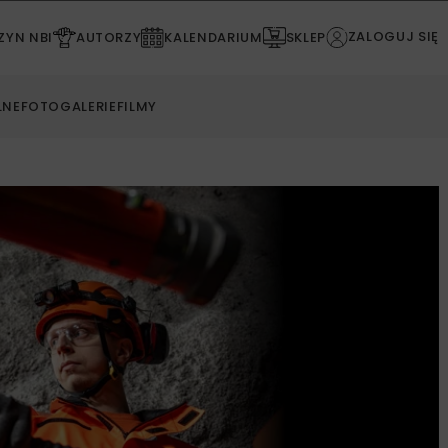
ZALOGUJ SIĘ
YN NBI
AUTORZY
KALENDARIUM
SKLEP
LNE
FOTOGALERIE
FILMY