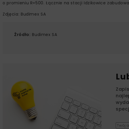
o promieniu R=500. Łącznie na stacji Idzikowice zabudowan
Zdjęcia: Budimex SA
Źródło:
Budimex SA
Lu
Zapi
najle
wydar
specj