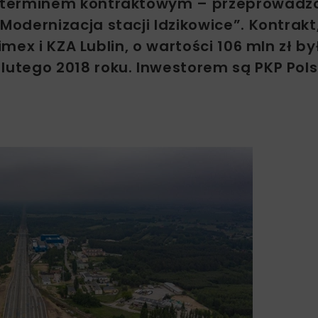
d terminem kontraktowym – przeprowadz
odernizacja stacji Idzikowice”. Kontrakt
ex i KZA Lublin, o wartości 106 mln zł by
tego 2018 roku. Inwestorem są PKP Polsk