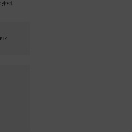
yjnej.
 PLK