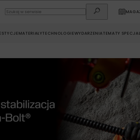
MAGAZ
ESTYCJE
MATERIAŁY
TECHNOLOGIE
WYDARZENIA
TEMATY SPECJA