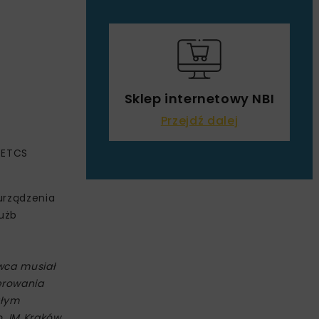
Sklep internetowy NBI
Przejdź dalej
 ETCS
urządzenia
łużb
wca musiał
erowania
głym
, IM Kraków