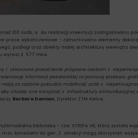
nad 100 osób, a do realizacji inwestycji zaangażowano po
ane prace wykończeniowe - zamontowano elementy dekora
go, podłogi oraz obiekty małej architektury wewnątrz dw
tu wynosi 3 577 mkw.
y i utworzone przestrzenie przyjazne osobom z niepełnos
ezentację informacji pasażerskiej za pomocą przekazu graf
 mają za zadanie pobudzić mobilność osób z niepełnospra
aby chciały one korzystać z infrastruktury komunikacyjnej
maczy
Barbara Damian
, Dyrektor ZTM Kielce.
ltimedialna biblioteka – tzw. STREFA VR, która została w
m.in. konsolami do gier. Z atrakcji mogą skorzystać wszy