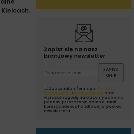
jalne
Kielcach.
Zapisz się na nasz
branżowy newsletter
ZAPISZ
MNIE
Zapoznałam/em się z
Polityką
Prywatności
i
Regulaminem
oraz
wyrażam zgodę na otrzymywanie na
podany przeze mnie adres e-mail
korespondencji handlowej w postaci
newslettera.