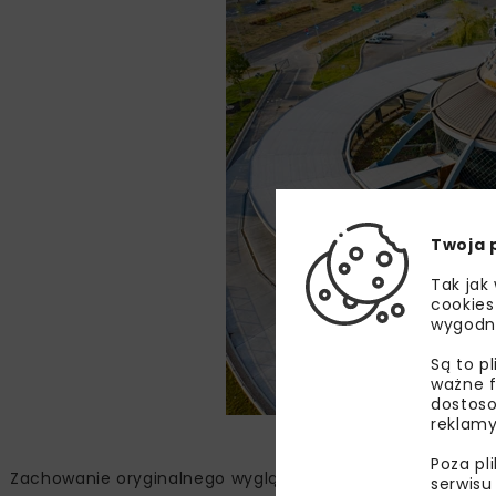
Twoja 
Tak jak
cookies
wygodn
Są to p
ważne f
dostoso
reklamy
Poza pl
Zachowanie oryginalnego wyglądu dworca było głównym 
serwisu