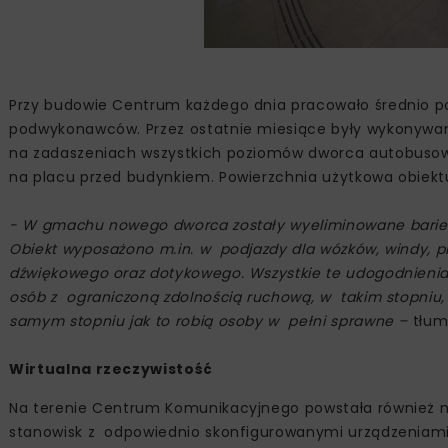
Przy budowie Centrum każdego dnia pracowało średnio po
podwykonawców. Przez ostatnie miesiące były wykonyw
na zadaszeniach wszystkich poziomów dworca autobusowe
na placu przed budynkiem. Powierzchnia użytkowa obiek
- W gmachu nowego dworca zostały wyeliminowane barier
Obiekt wyposażono m.in. w podjazdy dla wózków, windy, pr
dźwiękowego oraz dotykowego. Wszystkie te udogodnienia
osób z ograniczoną zdolnością ruchową, w takim stopniu, 
samym stopniu jak to robią osoby w pełni sprawne –
tłu
Wirtualna rzeczywistość
Na terenie Centrum Komunikacyjnego powstała również mu
stanowisk z odpowiednio skonfigurowanymi urządzeniami 