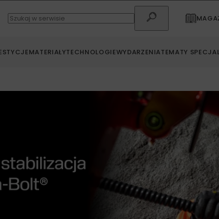
MAGAZ
ESTYCJE
MATERIAŁY
TECHNOLOGIE
WYDARZENIA
TEMATY SPECJA