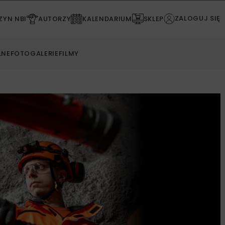
ZALOGUJ SIĘ
YN NBI
AUTORZY
KALENDARIUM
SKLEP
LNE
FOTOGALERIE
FILMY