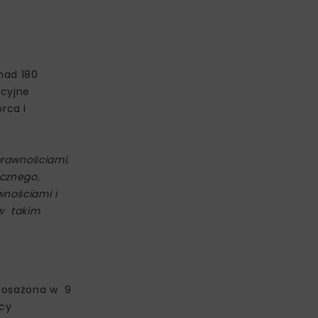
nad 180
cyjne
orca i
prawnościami.
icznego,
wnościami i
 w takim
yposażona w 9
scy