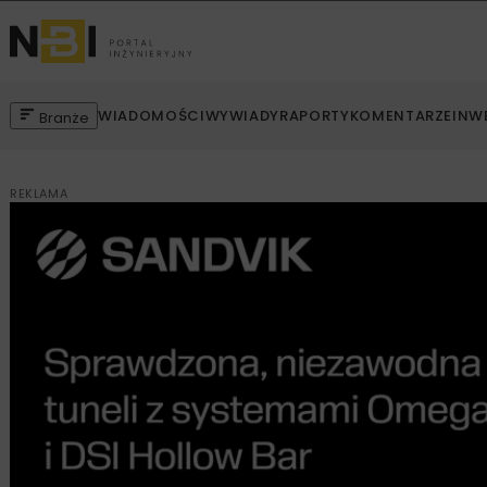
WIADOMOŚCI
WYWIADY
RAPORTY
KOMENTARZE
INW
Branże
REKLAMA