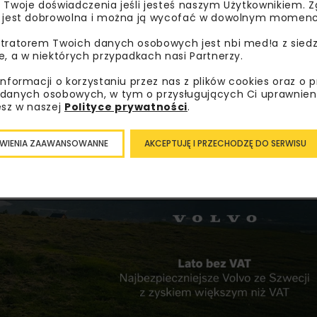
 Twoje doświadczenia jeśli jesteś naszym Użytkownikiem. Zg
erystyczny kształt spodka. Budimex zadbał o detale histo
 jest dobrowolna i można ją wycofać w dowolnym momenc
wych zostało odwzorowanych i umieszczonych w ich pierw
ska na Kołach” w Busku Zdrój.
tratorem Twoich danych osobowych jest nbi med!a z siedz
e, a w niektórych przypadkach nasi Partnerzy.
udowę systemu informacji dla pasażera i przebudowę istn
informacji o korzystaniu przez nas z plików cookies oraz o 
 km kabli i przewodów oraz około 2700 sztuk opraw oświetl
danych osobowych, w tym o przysługujących Ci uprawnien
sażera, pory dnia czy natężenia ruchu pasażerskiego –
mów
esz w naszej
Polityce prywatności
.
m z najnowocześniejszych rozwiązań są wbudowane w elew
hni około 9 mkw. Sprowadzono je specjalnie ze Stanów Zje
WIENIA ZAAWANSOWANNE
AKCEPTUJĘ I PRZECHODZĘ DO SERWISU
hnologicznej –
dodaje
Grzegorz Tomporowski
.