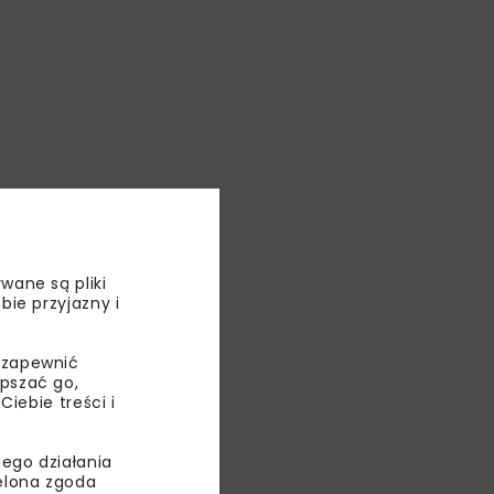
wane są pliki
bie przyjazny i
 zapewnić
epszać go,
ebie treści i
ego działania
ny
ielona zgoda