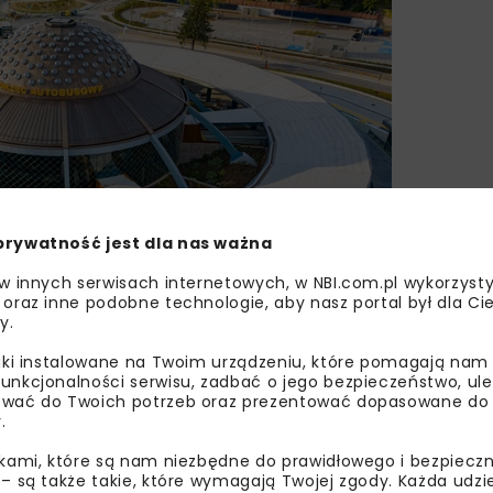
prywatność jest dla nas ważna
 w innych serwisach internetowych, w NBI.com.pl wykorzysty
 oraz inne podobne technologie, aby nasz portal był dla Cie
y.
liki instalowane na Twoim urządzeniu, które pomagają nam
unkcjonalności serwisu, zadbać o jego bezpieczeństwo, ul
wać do Twoich potrzeb oraz prezentować dopasowane do Ci
.
ikami, które są nam niezbędne do prawidłowego i bezpieczn
zadaniem generalnego wykonawcy, który był odpowiedzial
 – są także takie, które wymagają Twojej zgody. Każda udz