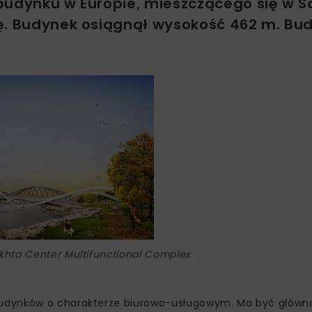
budynku w Europie, mieszczącego się w S
cę. Budynek osiągnął wysokość 462 m. B
Lakhta Center Multifunctional Complex
udynków o charakterze biurowo-usługowym. Ma być główną