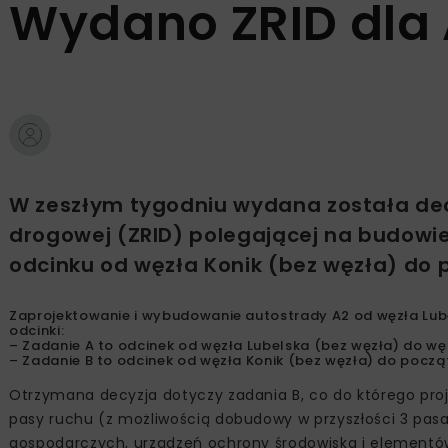
Wydano ZRID dla
W zeszłym tygodniu wydana została decy
drogowej (ZRID) polegającej na budowie
odcinku od węzła Konik (bez węzła) do
Zaprojektowanie i wybudowanie autostrady A2 od węzła Lu
odcinki:
– Zadanie A to odcinek od węzła Lubelska (bez węzła) do węz
– Zadanie B to odcinek od węzła Konik (bez węzła) do pocz
Otrzymana decyzja dotyczy zadania B, co do którego proje
pasy ruchu (z możliwością dobudowy w przyszłości 3 pas
gospodarczych, urządzeń ochrony środowiska i element