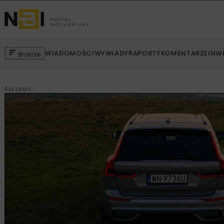
WIADOMOŚCI
WYWIADY
RAPORTY
KOMENTARZE
INW
Branże
REKLAMA