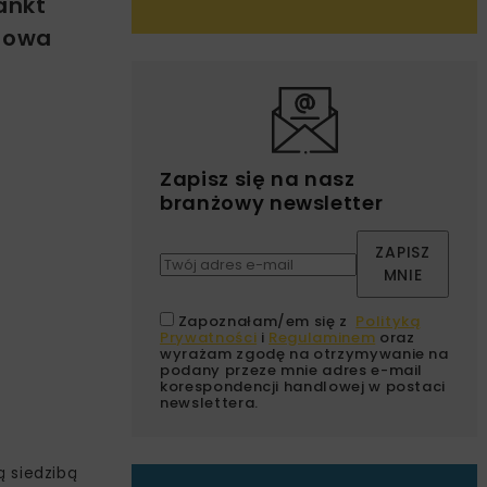
ankt
udowa
Zapisz się na nasz
branżowy newsletter
ZAPISZ
MNIE
Zapoznałam/em się z
Polityką
Prywatności
i
Regulaminem
oraz
wyrażam zgodę na otrzymywanie na
podany przeze mnie adres e-mail
korespondencji handlowej w postaci
newslettera.
 siedzibą