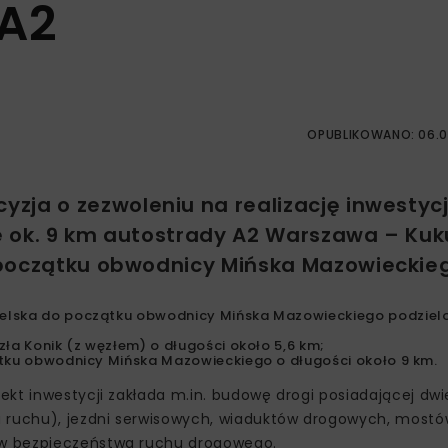
 A2
OPUBLIKOWANO: 06.0
zja o zezwoleniu na realizację inwestycj
 ok. 9 km autostrady A2 Warszawa – Kuk
 początku obwodnicy Mińska Mazowieckie
belska do początku obwodnicy Mińska Mazowieckiego podziel
ła Konik (z węzłem) o długości około 5,6 km;
ątku obwodnicy Mińska Mazowieckiego o długości około 9 km.
kt inwestycji zakłada m.in. budowę drogi posiadającej dwi
a ruchu), jezdni serwisowych, wiaduktów drogowych, mostó
ów bezpieczeństwa ruchu drogowego.