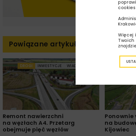
poprawi
cookies
Adminis
Krakowi
Więcej 
Twoich 
Powiązane artykuły
znajdzi
USTA
DROGI
INWESTYCJE
WIADOMOŚCI
DROGI
Remont nawierzchni
Ponownie 
na węzłach A4. Przetarg
na budowę
obejmuje pięć węzłów
Kijowiec