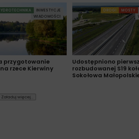
HYDROTECHNIKA
INWESTYCJE
DROGI
MOSTY
WIADOMOŚCI
a przygotowanie
Udostępniono pierws
 na rzece Kierwiny
rozbudowanej S19 koł
Sokołowa Małopolski
Załaduj więcej...