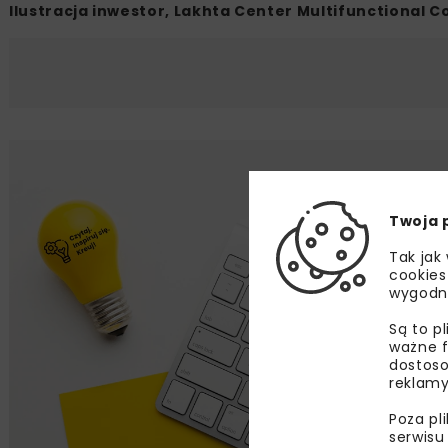
Ilustracja inwestor, Lakhta Center Multifunctional 
Lu
Twoja 
Zapi
najle
Tak jak
wydar
cookies
wygodn
specj
Są to p
ważne f
dostoso
reklamy
Zap
wyraż
Poza pl
mail k
serwisu