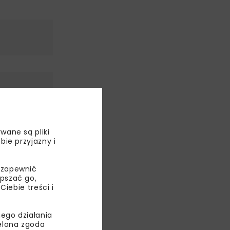
wane są pliki
bie przyjazny i
 zapewnić
epszać go,
ebie treści i
ego działania
ielona zgoda