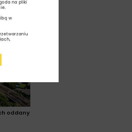
oda na pliki
ie.
ibą w
przetwarzaniu
iach,
WIADOMOŚCI
ch oddany