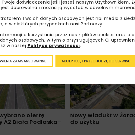
 Twoje doświadczenia jeśli jesteś naszym Użytkownikiem. Zg
 jest dobrowolna i można ją wycofać w dowolnym momenc
ZAPISZ MNIE
tratorem Twoich danych osobowych jest nbi med!a z siedz
e, a w niektórych przypadkach nasi Partnerzy.
informacji o korzystaniu przez nas z plików cookies oraz o 
danych osobowych, w tym o przysługujących Ci uprawnien
esz w naszej
Polityce prywatności
.
WIENIA ZAAWANSOWANNE
AKCEPTUJĘ I PRZECHODZĘ DO SERWISU
INWESTYCJE
WIADOMOŚCI
KOLEJ
INWESTYCJE
wybrano ofertę
Nowy wiadukt w Żora
 A2 Biała Podlaska–
do użytku