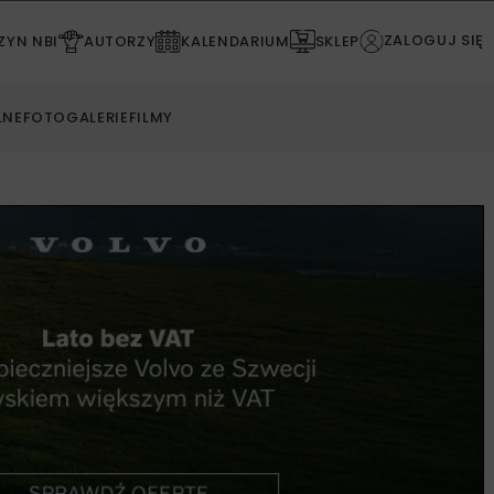
ZALOGUJ SIĘ
YN NBI
AUTORZY
KALENDARIUM
SKLEP
LNE
FOTOGALERIE
FILMY