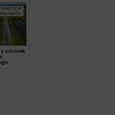
INWESTYCJE
WIADOMOŚCI
zy odcinek
o
ego