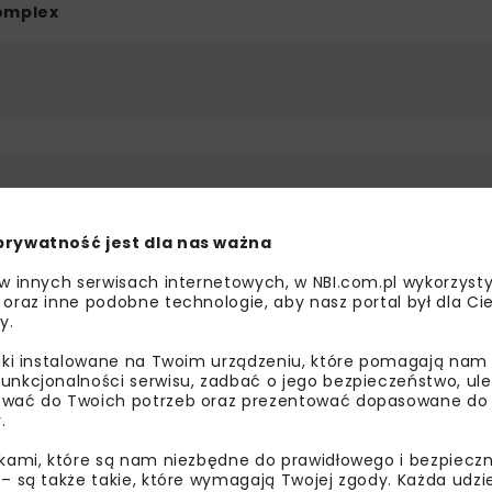
Complex
bisz wiedzieć więcej?
prywatność jest dla nas ważna
sz się do newslettera aby otrzymywać od nas
psze informacje branżowe, zaproszenia na
 w innych serwisach internetowych, w NBI.com.pl wykorzysty
zenia, atrakcyjne oferty i dedykowane akcje
 oraz inne podobne technologie, aby nasz portal był dla Cie
y.
alne.
liki instalowane na Twoim urządzeniu, które pomagają nam
unkcjonalności serwisu, zadbać o jego bezpieczeństwo, ul
wać do Twoich potrzeb oraz prezentować dopasowane do Ci
.
oznałam/em się z
Polityką Prywatności
i
Regulaminem
oraz
am zgodę na otrzymywanie na podany przeze mnie adres e-
ikami, które są nam niezbędne do prawidłowego i bezpieczn
orespondencji handlowej w postaci newslettera.
 – są także takie, które wymagają Twojej zgody. Każda udz