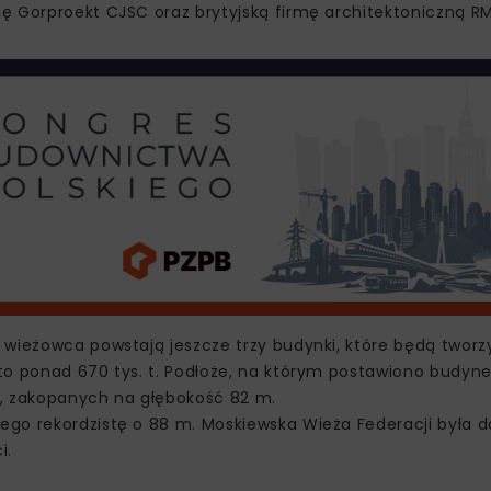
ę Gorproekt CJSC oraz brytyjską firmę architektoniczną R
wieżowca powstają jeszcze trzy budynki, które będą tworz
to ponad 670 tys. t. Podłoże, na którym postawiono budynek
m, zakopanych na głębokość 82 m.
go rekordzistę o 88 m. Moskiewska Wieża Federacji była do
i.