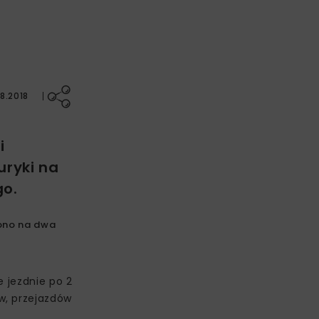
8.2018
i
uryki na
go.
ono na dwa
e jezdnie po 2
w, przejazdów