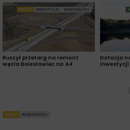
DROGI
INWESTYCJE
WIADOMOŚCI
Ruszył przetarg na remont
Dotacja n
węzła Bolesławiec na A4
inwestycji
DROGI
WIADOMOŚCI