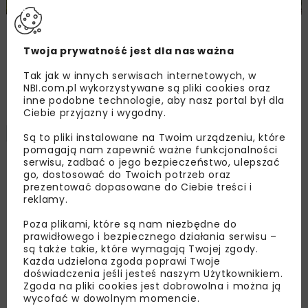
Nowy wiadukt w Żorach oddany do użytku
Twoja prywatność jest dla nas ważna
Tak jak w innych serwisach internetowych, w
Załaduj więcej...
NBI.com.pl wykorzystywane są pliki cookies oraz
inne podobne technologie, aby nasz portal był dla
Ciebie przyjazny i wygodny.
RAPORTY
3 MINUTY CZYTANIA
Są to pliki instalowane na Twoim urządzeniu, które
pomagają nam zapewnić ważne funkcjonalności
serwisu, zadbać o jego bezpieczeństwo, ulepszać
Branża budowlana
go, dostosować do Twoich potrzeb oraz
prezentować dopasowane do Ciebie treści i
odpowiada na potrzeby
reklamy.
fachowców
Poza plikami, które są nam niezbędne do
prawidłowego i bezpiecznego działania serwisu –
są także takie, które wymagają Twojej zgody.
Każda udzielona zgoda poprawi Twoje
doświadczenia jeśli jesteś naszym Użytkownikiem.
OPUBLIKOWANO: 14.06.2016
Zgoda na pliki cookies jest dobrowolna i można ją
wycofać w dowolnym momencie.