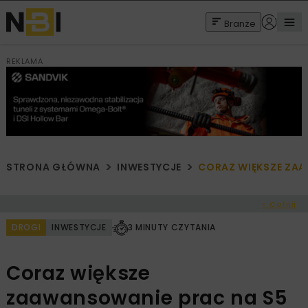
Branże
REKLAMA
STRONA GŁÓWNA
INWESTYCJE
CORAZ WIĘKSZE ZA
< Cofnij
DROGI
INWESTYCJE
3 MINUTY CZYTANIA
Coraz większe
zaawansowanie prac na S5