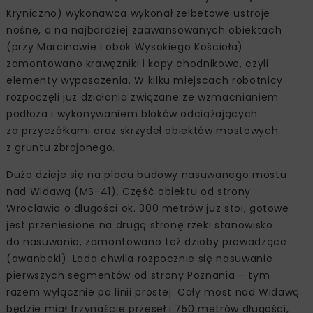
Kryniczno) wykonawca wykonał żelbetowe ustroje
nośne, a na najbardziej zaawansowanych obiektach
(przy Marcinowie i obok Wysokiego Kościoła)
zamontowano krawężniki i kapy chodnikowe, czyli
elementy wyposażenia. W kilku miejscach robotnicy
rozpoczęli już działania związane ze wzmacnianiem
podłoża i wykonywaniem bloków odciążających
za przyczółkami oraz skrzydeł obiektów mostowych
z gruntu zbrojonego.
Dużo dzieje się na placu budowy nasuwanego mostu
nad Widawą (MS-41). Część obiektu od strony
Wrocławia o długości ok. 300 metrów już stoi, gotowe
jest przeniesione na drugą stronę rzeki stanowisko
do nasuwania, zamontowano też dzioby prowadzące
(awanbeki). Lada chwila rozpocznie się nasuwanie
pierwszych segmentów od strony Poznania – tym
razem wyłącznie po linii prostej. Cały most nad Widawą
będzie miał trzynaście przęseł i 750 metrów długości,