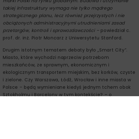
marki Polski na rynku globalnym. Budowa i utrzymanie
takiej infrastruktury wymaga nie tylko mądrego
strategicznego planu, lecz również przejrzystych i nie
obciążonych administracyjnymi utrudnieniami zasad
przetargów, kontroli i sprawozdawczości –
powiedział c.
prof. dr. inż. Piotr Moncarz z Uniwersytetu Stanford.
Drugim istotnym tematem debaty było „Smart City”.
Miasto, które wychodzi naprzeciw potrzebom
mieszkańców, ze sprawnym, ekonomicznym i
ekologicznym transportem miejskim, bez korków, czyste
i zielone. Czy Warszawa, Łódź, Wrocław i inne miasta w
Polsce – będą wymieniane kiedyś jednym tchem obok
Sztokholmu i Barcelony w tym kontekście? – o
inteligentnych rozwiązaniach transportowych opowiadał
podczas debaty profesor Piotr Moncarz z Uniwersytetu
Stanford.
Aby miasto było „Smart”, kluczowe jest rozwiązanie
problemów z transportem zbiorowym. Transport miejski