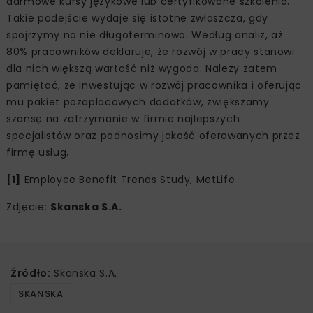
darmowe kursy językowe lub certyfikowane szkolenia.
Takie podejście wydaje się istotne zwłaszcza, gdy
spojrzymy na nie długoterminowo. Według analiz, aż
80% pracowników deklaruje, że rozwój w pracy stanowi
dla nich większą wartość niż wygoda. Należy zatem
pamiętać, że inwestując w rozwój pracownika i oferując
mu pakiet pozapłacowych dodatków, zwiększamy
szansę na zatrzymanie w firmie najlepszych
specjalistów oraz podnosimy jakość oferowanych przez
firmę usług.
[1]
Employee Benefit Trends Study, MetLife
Zdjęcie:
Skanska S.A.
Źródło:
Skanska S.A.
SKANSKA