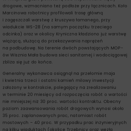
drogowe, wzmacniano też podłoże przy łącznicach. Koło
Marcinowa robotnicy profilowali trasę główną
i zagęszczali warstwę z kruszywa łamanego, przy
wiadukcie WS-28 (na samym początku trzeciego
odcinka) oraz w okolicy Kryniczna kładziono już warstwę
wiążącą, służącą do przekazywania naprężeń
na podbudowę. Na terenie dwóch powstających MOP-
ów Wisznia Mała budowa sieci sanitarnej i wodociągowej
zbliża się już do końca.
Generalny wykonawca osiągnął na przełomie maja
i kwietnia trzeci i ostatni kamień milowy inwestycji
założony w kontrakcie, polegający na zrealizowaniu
w terminie 20 miesięcy od rozpoczęcia robót o wartości
nie mniejszej niż 30 proc. wartości kontraktu. Obecny
poziom zaawansowania robót drogowych wynosi około
35 proc. zaplanowanych prac, natomiast robót
mostowych – 40 proc. W przypadku prac inżynieryjnych
na kilku wiaduktach (okolice Trzebnicy oraz węzła