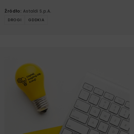
Źródło:
Astaldi S.p.A.
DROGI
GDDKIA