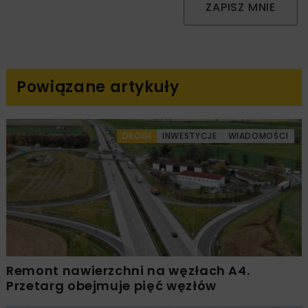
ZAPISZ MNIE
Powiązane artykuły
DROGI
INWESTYCJE
WIADOMOŚCI
Remont nawierzchni na węzłach A4.
Przetarg obejmuje pięć węzłów