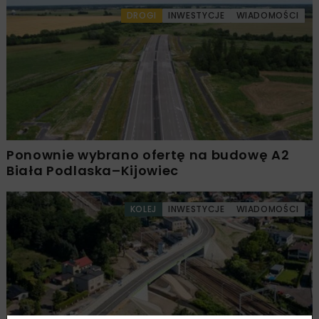
DROGI
INWESTYCJE
WIADOMOŚCI
Ponownie wybrano ofertę na budowę A2
Biała Podlaska–Kijowiec
KOLEJ
INWESTYCJE
WIADOMOŚCI