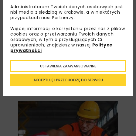
Migracja na Zachód oraz niedopasowany
Administratorem Twoich danych osobowych jest
nbi med!a z siedzibą w Krakowie, a w niektórych
system kształcenia zawodowego od lat
przypadkach nasi Partnerzy.
skutkują niedoborem wykwalifikowanych
specjalistów w branży budowlanej. Pracownicy
Więcej informacji o korzystaniu przez nas z plików
cookies oraz o przetwarzaniu Twoich danych
produkcyjni są obecnie na pierwszym miejscu w
osobowych, w tym o przysługujących Ci
Polsce wśród zawodów najbardziej dotkniętych
uprawnieniach, znajdziesz w naszej
Polityce
prywatności
.
niedoborem talentów. W walce o tych
najlepszych, firmy budowlane coraz częściej
sięgają po benefity pozapłacowe. Kluczowa dla
USTAWIENIA ZAAWANSOWANNE
przyciągnięcia najlepszych fachowców na
AKCEPTUJĘ I PRZECHODZĘ DO SERWISU
rynku okazuje się także stabilność zatrudnienia
niezależnie od sezonu budowlanego.