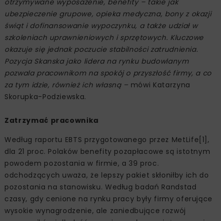
otrzymywane wyposażenie, benefity – takie jak
ubezpieczenie grupowe, opieka medyczna, bony z okazji
świąt i dofinansowanie wypoczynku, a także udział w
szkoleniach uprawnieniowych i sprzętowych. Kluczowe
okazuje się jednak poczucie stabilności zatrudnienia.
Pozycja Skanska jako lidera na rynku budowlanym
pozwala pracownikom na spokój o przyszłość firmy, a co
za tym idzie, również ich własną –
mówi Katarzyna
Skorupka-Podziewska.
Zatrzymać pracownika
Według raportu EBTS przygotowanego przez MetLife[1],
dla 21 proc. Polaków benefity pozapłacowe są istotnym
powodem pozostania w firmie, a 39 proc.
odchodzących uważa, że lepszy pakiet skłoniłby ich do
pozostania na stanowisku. Według badań Randstad
czasy, gdy cenione na rynku pracy były firmy oferujące
wysokie wynagrodzenie, ale zaniedbujące rozwój