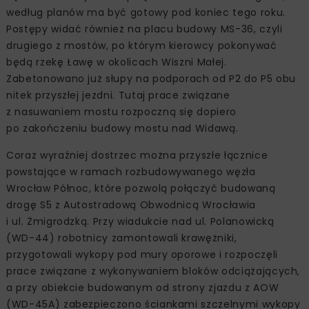
według planów ma być gotowy pod koniec tego roku.
Postępy widać również na placu budowy MS-36, czyli
drugiego z mostów, po którym kierowcy pokonywać
będą rzekę Ławę w okolicach Wiszni Małej.
Zabetonowano już słupy na podporach od P2 do P5 obu
nitek przyszłej jezdni. Tutaj prace związane
z nasuwaniem mostu rozpoczną się dopiero
po zakończeniu budowy mostu nad Widawą.
Coraz wyraźniej dostrzec można przyszłe łącznice
powstające w ramach rozbudowywanego węzła
Wrocław Północ, które pozwolą połączyć budowaną
drogę S5 z Autostradową Obwodnicą Wrocławia
i ul. Żmigrodzką. Przy wiadukcie nad ul. Polanowicką
(WD-44) robotnicy zamontowali krawężniki,
przygotowali wykopy pod mury oporowe i rozpoczęli
prace związane z wykonywaniem bloków odciążających,
a przy obiekcie budowanym od strony zjazdu z AOW
(WD-45A) zabezpieczono ściankami szczelnymi wykopy