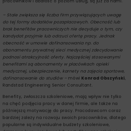
pracowników i dbałość o poziom usług, są już za nami.
– Stale zwiększa się liczba firm przywiązujących uwagę
do tej formy dodatków pozapłacowych. Obecność lub
brak benefitów pracowniczych nie decyduje o tym, czy
kandydat przyjmie lub odrzuci ofertę pracy. Jednak
obecność w umowie dofinansowania np. do
abonamentu prywatnej sieci medycznej zdecydowanie
podnosi atrakcyjność oferty. Najczęściej stosowanymi
benefitami są abonamenty w placówkach opieki
medycznej, ubezpieczenie, karnety na zajęcia sportowe,
dofinansowanie do studiów –
mówi
Konrad Obszyński
,
Randstad Engineering Senior Consultant.
Benefity, zwłaszcza szkoleniowe, mają wpływ nie tylko
na chęć podjęcia pracy w danej firmie, ale także na
późniejszą motywację do pracy. Pracodawcom coraz
bardziej zależy na rozwoju swoich pracowników, dlatego
popularne są indywidualne budżety szkoleniowe,