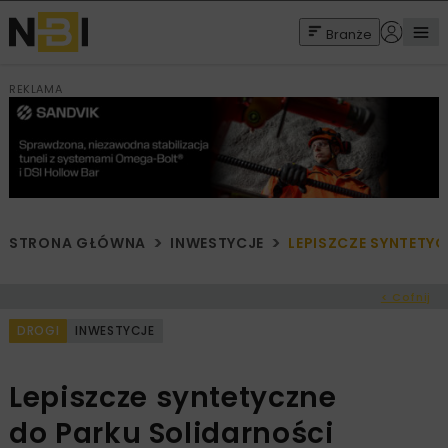
Branże
REKLAMA
STRONA GŁÓWNA
INWESTYCJE
LEPISZCZE SYNTETY
< Cofnij
DROGI
INWESTYCJE
Lepiszcze syntetyczne
do Parku Solidarności