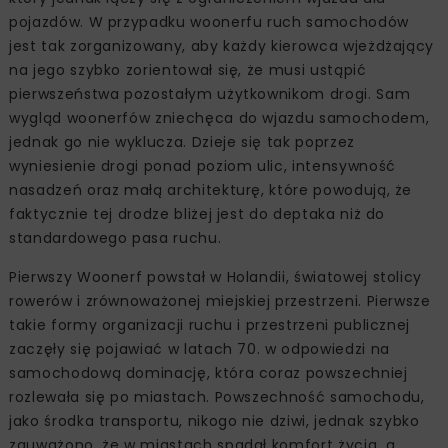
pojazdów. W przypadku woonerfu ruch samochodów
jest tak zorganizowany, aby każdy kierowca wjeżdżający
na jego szybko zorientował się, że musi ustąpić
pierwszeństwa pozostałym użytkownikom drogi. Sam
wygląd woonerfów zniechęca do wjazdu samochodem,
jednak go nie wyklucza. Dzieje się tak poprzez
wyniesienie drogi ponad poziom ulic, intensywność
nasadzeń oraz małą architekturę, które powodują, że
faktycznie tej drodze bliżej jest do deptaka niż do
standardowego pasa ruchu.
Pierwszy Woonerf powstał w Holandii, światowej stolicy
rowerów i zrównoważonej miejskiej przestrzeni. Pierwsze
takie formy organizacji ruchu i przestrzeni publicznej
zaczęły się pojawiać w latach 70. w odpowiedzi na
samochodową dominację, która coraz powszechniej
rozlewała się po miastach. Powszechność samochodu,
jako środka transportu, nikogo nie dziwi, jednak szybko
zauważono, że w miastach spadał komfort życia, a