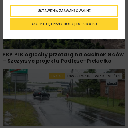
USTAWIENIA ZAAWANSOWANNE
AKCEPTUJĘ I PRZECHODZĘ DO SERWISU
PKP PLK ogłosiły przetarg na odcinek Gdów
– Szczyrzyc projektu Podłęże–Piekiełko
DROGI
INWESTYCJE
WIADOMOŚCI