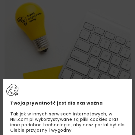
Twoja prywatność jest dla nas ważna
Tak jak w innych serwisach internetowych, w
Lubisz wiedzieć więcej?
NBI.com.pl wykorzystywane są pliki cookies oraz
inne podobne technologie, aby nasz portal był dla
Ciebie przyjazny i wygodny.
Zapisz się do newslettera aby otrzymywać od