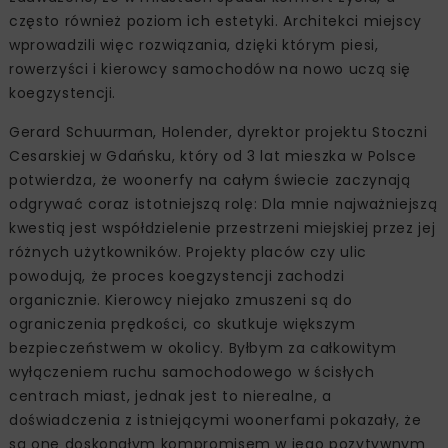
często również poziom ich estetyki. Architekci miejscy
wprowadzili więc rozwiązania, dzięki którym piesi,
rowerzyści i kierowcy samochodów na nowo uczą się
koegzystencji.
Gerard Schuurman, Holender, dyrektor projektu Stoczni
Cesarskiej w Gdańsku, który od 3 lat mieszka w Polsce
potwierdza, że woonerfy na całym świecie zaczynają
odgrywać coraz istotniejszą rolę: Dla mnie najważniejszą
kwestią jest współdzielenie przestrzeni miejskiej przez jej
różnych użytkowników. Projekty placów czy ulic
powodują, że proces koegzystencji zachodzi
organicznie. Kierowcy niejako zmuszeni są do
ograniczenia prędkości, co skutkuje większym
bezpieczeństwem w okolicy. Byłbym za całkowitym
wyłączeniem ruchu samochodowego w ścisłych
centrach miast, jednak jest to nierealne, a
doświadczenia z istniejącymi woonerfami pokazały, że
są one doskonałym kompromisem w jego pozytywnym