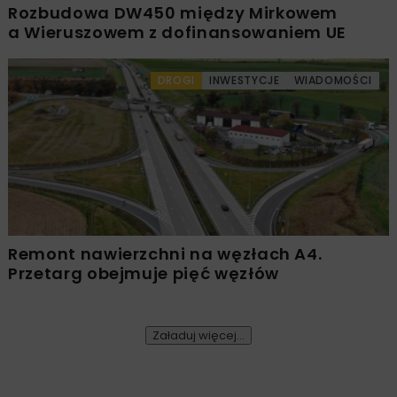
Rozbudowa DW450 między Mirkowem
a Wieruszowem z dofinansowaniem UE
DROGI
INWESTYCJE
WIADOMOŚCI
Remont nawierzchni na węzłach A4.
Przetarg obejmuje pięć węzłów
Załaduj więcej...