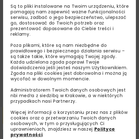
nas najlepsze informacje branżowe,
Są to pliki instalowane na Twoim urządzeniu, które
zaproszenia na wydarzenia, atrakcyjne oferty i
pomagają nam zapewnić ważne funkcjonalności
serwisu, zadbać o jego bezpieczeństwo, ulepszać
dedykowane akcje specjalne.
go, dostosować do Twoich potrzeb oraz
prezentować dopasowane do Ciebie treści i
reklamy.
Poza plikami, które są nam niezbędne do
Zapoznałam/em się z
Polityką Prywatności
i
prawidłowego i bezpiecznego działania serwisu –
Regulaminem
oraz wyrażam zgodę na otrzymywanie na
są także takie, które wymagają Twojej zgody.
podany przeze mnie adres e-mail korespondencji
Każda udzielona zgoda poprawi Twoje
handlowej w postaci newslettera.
doświadczenia jeśli jesteś naszym Użytkownikiem.
Zgoda na pliki cookies jest dobrowolna i można ją
wycofać w dowolnym momencie.
ZAPISZ MNIE
Administratorem Twoich danych osobowych jest
nbi med!a z siedzibą w Krakowie, a w niektórych
przypadkach nasi Partnerzy.
Więcej informacji o korzystaniu przez nas z plików
Powiązane artykuły
cookies oraz o przetwarzaniu Twoich danych
osobowych, w tym o przysługujących Ci
uprawnieniach, znajdziesz w naszej
Polityce
prywatności
.
KOLEJ
WIADOMOŚCI
INWESTYCJE