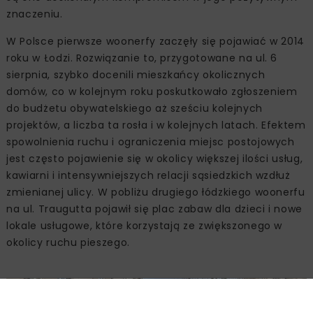
znaczeniu.
W Polsce pierwsze woonerfy zaczęły się pojawiać w 2014
roku w Łodzi. Rozwiązanie to, przygotowane na ul. 6
sierpnia, szybko docenili mieszkańcy okolicznych
domów, co w kolejnym roku poskutkowało zgłoszeniem
do budżetu obywatelskiego aż sześciu kolejnych
projektów, a liczba ta rosła i w kolejnych latach. Efektem
spowolnienia ruchu i ograniczenia miejsc postojowych
jest często pojawienie się w okolicy większej ilości usług,
kawiarni i intensywniejszych relacji sąsiedzkich wzdłuż
zmienianej ulicy. W pobliżu drugiego łódzkiego woonerfu
na ul. Traugutta pojawił się plac zabaw dla dzieci i nowe
lokale usługowe, które korzystają ze zwiększonego w
okolicy ruchu pieszego.