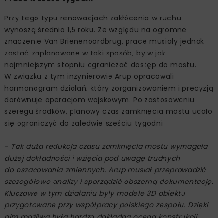
Przy tego typu renowacjach zakłócenia w ruchu
wynoszą średnio 1,5 roku. Ze względu na ogromne
znaczenie Van Brienenoordbrug, prace musiały jednak
zostać zaplanowane w taki sposób, by w jak
najmniejszym stopniu ograniczać dostęp do mostu.
W związku z tym inżynierowie Arup opracowali
harmonogram działań, który zorganizowaniem i precyzją
dorównuje operacjom wojskowym. Po zastosowaniu
szeregu środków, planowy czas zamknięcia mostu udało
się ograniczyć do zaledwie sześciu tygodni.
- Tak duża redukcja czasu zamknięcia mostu wymagała
dużej dokładności i wzięcia pod uwagę trudnych
do oszacowania zmiennych. Arup musiał przeprowadzić
szczegółowe analizy i sporządzić obszerną dokumentację.
Kluczowe w tym działaniu były modele 3D obiektu
przygotowane przy współpracy polskiego zespołu. Dzięki
nim możliwa była bardzo dokładna ocena konstrukcji