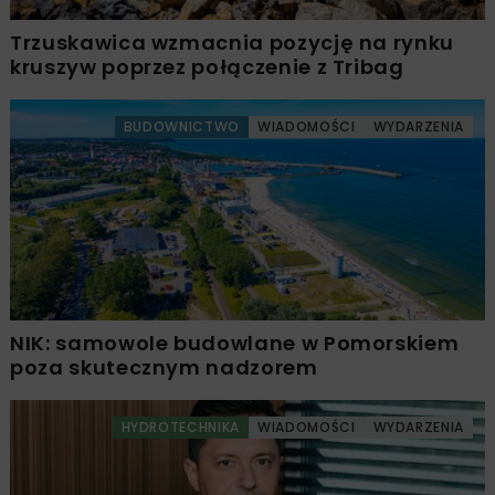
Trzuskawica wzmacnia pozycję na rynku
kruszyw poprzez połączenie z Tribag
BUDOWNICTWO
WIADOMOŚCI
WYDARZENIA
NIK: samowole budowlane w Pomorskiem
poza skutecznym nadzorem
HYDROTECHNIKA
WIADOMOŚCI
WYDARZENIA