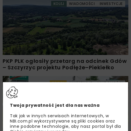
KOLEJ
WIADOMOŚCI
INWESTYCJE
PKP PLK ogłosiły przetarg na odcinek Gdów
– Szczyrzyc projektu Podłęże–Piekiełko
DROGI
INWESTYCJE
WIADOMOŚCI
Twoja prywatność jest dla nas ważna
Tak jak w innych serwisach internetowych, w
NBI.com.pl wykorzystywane są pliki cookies oraz
inne podobne technologie, aby nasz portal był dla