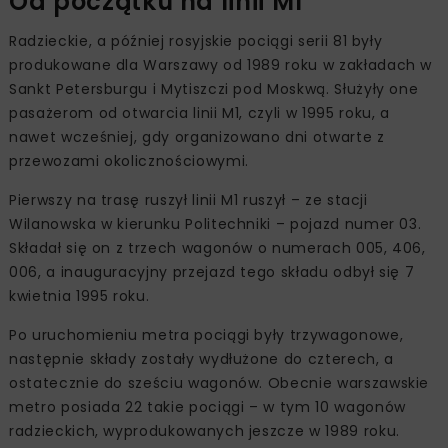
Od początku na linii M1
Radzieckie, a później rosyjskie pociągi serii 81 były
produkowane dla Warszawy od 1989 roku w zakładach w
Sankt Petersburgu i Mytiszczi pod Moskwą. Służyły one
pasażerom od otwarcia linii M1, czyli w 1995 roku, a
nawet wcześniej, gdy organizowano dni otwarte z
przewozami okolicznościowymi.
Pierwszy na trasę ruszył linii M1 ruszył – ze stacji
Wilanowska w kierunku Politechniki – pojazd numer 03.
Składał się on z trzech wagonów o numerach 005, 406,
006, a inauguracyjny przejazd tego składu odbył się 7
kwietnia 1995 roku.
Po uruchomieniu metra pociągi były trzywagonowe,
następnie składy zostały wydłużone do czterech, a
ostatecznie do sześciu wagonów. Obecnie warszawskie
metro posiada 22 takie pociągi – w tym 10 wagonów
radzieckich, wyprodukowanych jeszcze w 1989 roku.