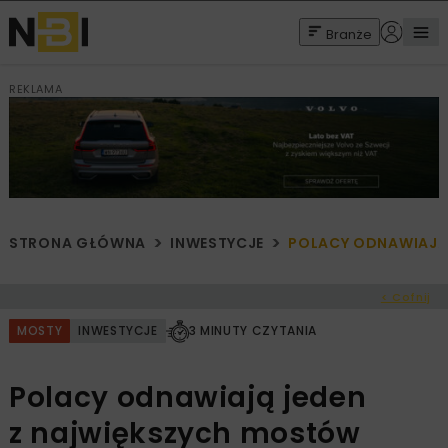
Branże
REKLAMA
STRONA GŁÓWNA
INWESTYCJE
POLACY ODNAWIAJĄ
< Cofnij
MOSTY
INWESTYCJE
3 MINUTY CZYTANIA
Polacy odnawiają jeden
z największych mostów