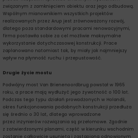
związanym z zamknięciem obiektu oraz jego odbudową.
Wspólnym mianownikiem wszystkich projektów
realizowanych przez Arup jest zrównoważony rozwój,
dlatego poza standardowymi pracami renowacyjnymi,
firma postawiła sobie za cel możliwie maksymalne
wykorzystanie dotychczasowej konstrukcji. Prace
zaplanowano natomiast tak, by miały jak najmniejszy
wpływ na płynność ruchu i przepustowość.
Drugie życie mostu
Podwójny most Van Brienenoordbrug powstał w 1965
roku, a prace mają wydłużyć jego żywotność o 100 lat.
Podczas tego typu działań prowadzonych w Holandii,
okres funkcjonowania podobnych konstrukcji przedłuża
się średnio o 30 lat, dlatego wprowadzone
przez inżynierów rozwiązania są przełomowe. Zgodnie
z zatwierdzonymi planami, część w kierunku wschodnim
zostanie całkowicie usunięta i zastąpiona odnowionym