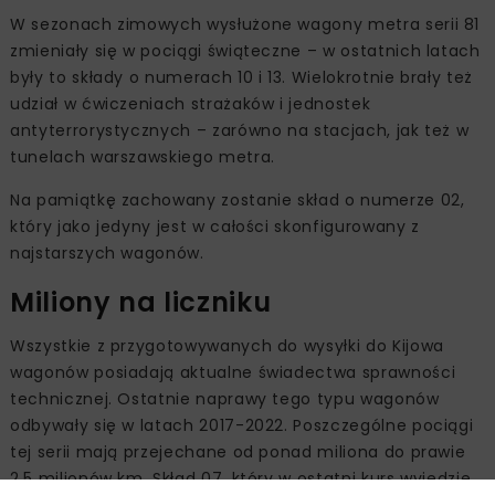
W sezonach zimowych wysłużone wagony metra serii 81
zmieniały się w pociągi świąteczne – w ostatnich latach
były to składy o numerach 10 i 13. Wielokrotnie brały też
udział w ćwiczeniach strażaków i jednostek
antyterrorystycznych – zarówno na stacjach, jak też w
tunelach warszawskiego metra.
Na pamiątkę zachowany zostanie skład o numerze 02,
który jako jedyny jest w całości skonfigurowany z
najstarszych wagonów.
Miliony na liczniku
Wszystkie z przygotowywanych do wysyłki do Kijowa
wagonów posiadają aktualne świadectwa sprawności
technicznej. Ostatnie naprawy tego typu wagonów
odbywały się w latach 2017-2022. Poszczególne pociągi
tej serii mają przejechane od ponad miliona do prawie
2,5 milionów km. Skład 07, który w ostatni kurs wyjedzie