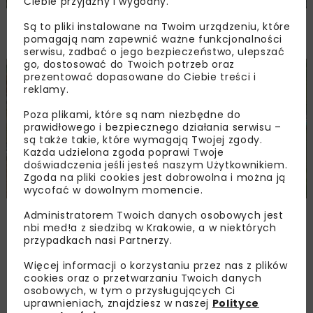
Ciebie przyjazny i wygodny.
Rozbudowa DW450 między Mirkowem
Są to pliki instalowane na Twoim urządzeniu, które
a Wieruszowem z dofinansowaniem UE
pomagają nam zapewnić ważne funkcjonalności
serwisu, zadbać o jego bezpieczeństwo, ulepszać
go, dostosować do Twoich potrzeb oraz
prezentować dopasowane do Ciebie treści i
DROGI
INWESTYCJE
WIADOMOŚCI
reklamy.
Poza plikami, które są nam niezbędne do
prawidłowego i bezpiecznego działania serwisu –
są także takie, które wymagają Twojej zgody.
Każda udzielona zgoda poprawi Twoje
doświadczenia jeśli jesteś naszym Użytkownikiem.
Zgoda na pliki cookies jest dobrowolna i można ją
wycofać w dowolnym momencie.
Remont nawierzchni na węzłach A4.
Administratorem Twoich danych osobowych jest
Przetarg obejmuje pięć węzłów
nbi med!a z siedzibą w Krakowie, a w niektórych
przypadkach nasi Partnerzy.
Więcej informacji o korzystaniu przez nas z plików
Załaduj więcej...
cookies oraz o przetwarzaniu Twoich danych
osobowych, w tym o przysługujących Ci
uprawnieniach, znajdziesz w naszej
Polityce