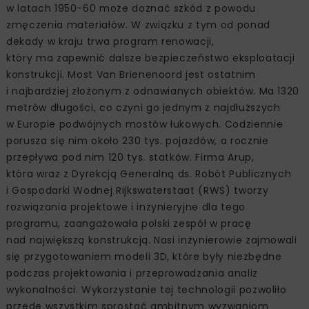
w latach 1950-60 może doznać szkód z powodu
zmęczenia materiałów. W związku z tym od ponad
dekady w kraju trwa program renowacji,
który ma zapewnić dalsze bezpieczeństwo eksploatacji
konstrukcji. Most Van Brienenoord jest ostatnim
i najbardziej złożonym z odnawianych obiektów. Ma 1320
metrów długości, co czyni go jednym z najdłuższych
w Europie podwójnych mostów łukowych. Codziennie
porusza się nim około 230 tys. pojazdów, a rocznie
przepływa pod nim 120 tys. statków. Firma Arup,
która wraz z Dyrekcją Generalną ds. Robót Publicznych
i Gospodarki Wodnej Rijkswaterstaat (RWS) tworzy
rozwiązania projektowe i inżynieryjne dla tego
programu, zaangażowała polski zespół w pracę
nad największą konstrukcją. Nasi inżynierowie zajmowali
się przygotowaniem modeli 3D, które były niezbędne
podczas projektowania i przeprowadzania analiz
wykonalności. Wykorzystanie tej technologii pozwoliło
przede wszystkim sprostać ambitnym wyzwaniom