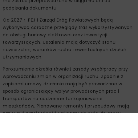
ma zostać przeprowadzona w ciągu 60 dni od
podpisania dokumentu.
Od 2027 r. PEJ i Zarząd Dróg Powiatowych będą
wykonywać coroczne przeglądy tras wykorzystywanych
do obsługi budowy elektrowni oraz inwestycji
towarzyszących. Ustalenia mają dotyczyć stanu
nawierzchni, warunków ruchu i ewentualnych działań
utrzymaniowych.
Porozumienie określa również zasady współpracy przy
wprowadzaniu zmian w organizacji ruchu. Zgodnie z
zapisami umowy działania mają być prowadzone w
sposób ograniczający wpływ prowadzonych prac i
transportów na codzienne funkcjonowanie
mieszkańców. Planowane remonty i przebudowy mają
zapewnić przejezdność wskazanych dróg do czasu
oddania do użytku drogi krajowej prowadzącej do
elektrowni jądrowej.