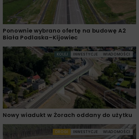
Ponownie wybrano ofertę na budowę A2
Biała Podlaska–Kijowiec
KOLEJ
INWESTYCJE
WIADOMOŚCI
Nowy wiadukt w Żorach oddany do użytku
DROGI
INWESTYCJE
WIADOMOŚCI