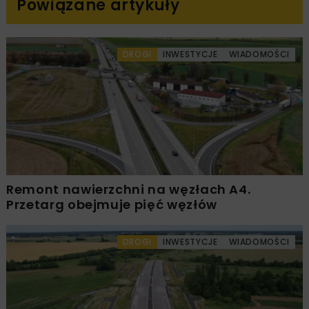
Powiązane artykuły
DROGI
INWESTYCJE
WIADOMOŚCI
Remont nawierzchni na węzłach A4.
Przetarg obejmuje pięć węzłów
DROGI
INWESTYCJE
WIADOMOŚCI