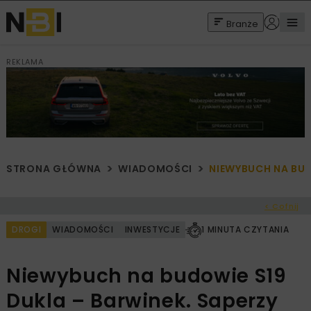
Branże
REKLAMA
STRONA GŁÓWNA
WIADOMOŚCI
NIEWYBUCH NA BUD
< Cofnij
DROGI
WIADOMOŚCI
INWESTYCJE
1 MINUTA CZYTANIA
Niewybuch na budowie S19
Dukla – Barwinek. Saperzy