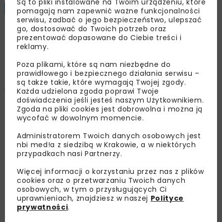
Są to pliki instalowane na Twoim urządzeniu, które
BUDOWNICTWO
WIADOMOŚCI
pomagają nam zapewnić ważne funkcjonalności
1 MINUTA
CZYTANIA
serwisu, zadbać o jego bezpieczeństwo, ulepszać
INWESTYCJE
go, dostosować do Twoich potrzeb oraz
prezentować dopasowane do Ciebie treści i
reklamy.
Metro M2 na Bemowie w
Poza plikami, które są nam niezbędne do
fazie testów. Rusza kolejny
prawidłowego i bezpiecznego działania serwisu –
są także takie, które wymagają Twojej zgody.
etap przygotowań do Ursusa
Każda udzielona zgoda poprawi Twoje
doświadczenia jeśli jesteś naszym Użytkownikiem.
Zgoda na pliki cookies jest dobrowolna i można ją
wycofać w dowolnym momencie.
Damian Karpiński
Administratorem Twoich danych osobowych jest
nbi med!a z siedzibą w Krakowie, a w niektórych
przypadkach nasi Partnerzy.
OPUBLIKOWANO: 23.06.2026
Więcej informacji o korzystaniu przez nas z plików
cookies oraz o przetwarzaniu Twoich danych
Na zachodnim odcinku drugiej linii metra w
osobowych, w tym o przysługujących Ci
uprawnieniach, znajdziesz w naszej
Polityce
Warszawie rozpoczął się kolejny etap jazd
prywatności
.
testowych na Stacji Techniczno-Postojowej