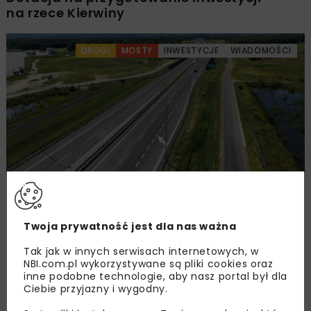
na rzece Kierwiny
DROGI
MOSTY
INWESTYCJE
WIADOMOŚCI
Udostępniono pierwszy odcinek
rozbudowanej S19 koło Sokołowa
Małopolskiego
Twoja prywatność jest dla nas ważna
Tak jak w innych serwisach internetowych, w
NBI.com.pl wykorzystywane są pliki cookies oraz
Załaduj więcej...
inne podobne technologie, aby nasz portal był dla
Ciebie przyjazny i wygodny.