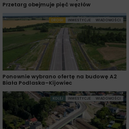
Przetarg obejmuje pięć węzłów
DROGI
INWESTYCJE
WIADOMOŚCI
Ponownie wybrano ofertę na budowę A2
Biała Podlaska–Kijowiec
KOLEJ
INWESTYCJE
WIADOMOŚCI