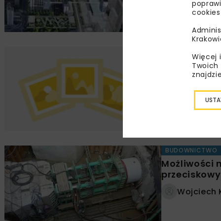
poprawi
Krzysztof
cookies
Adminis
Krakowi
BUDOWNICTWO
Więcej 
Podnośniki,
Twoich 
znajdzi
Katarzyn
USTA
BUDOWNICTWO
Możliwości 
przeciskow
Wojciech 