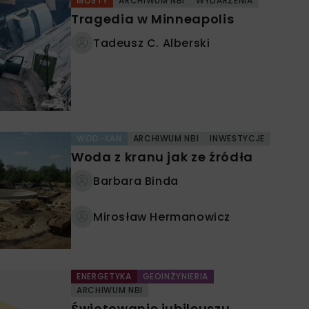
MOSTY
ARCHIWUM NBI
WYDARZENIA
Tragedia w Minneapolis
Tadeusz C. Alberski
WOD-KAN
ARCHIWUM NBI
INWESTYCJE
Woda z kranu jak ze źródła
Barbara Binda
Mirosław Hermanowicz
ENERGETYKA
GEOINŻYNIERIA
ARCHIWUM NBI
Świętowanie jubileuszu