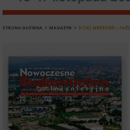
STRONA GŁÓWNA
MAGAZYN
5 (14) WRZESIEŃ – PAŹ