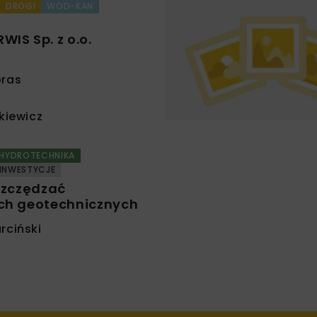
DROGI
WOD-KAN
IS Sp. z o.o.
pras
kiewicz
HYDROTECHNIKA
INWESTYCJE
szczędzać
ch geotechnicznych
rciński