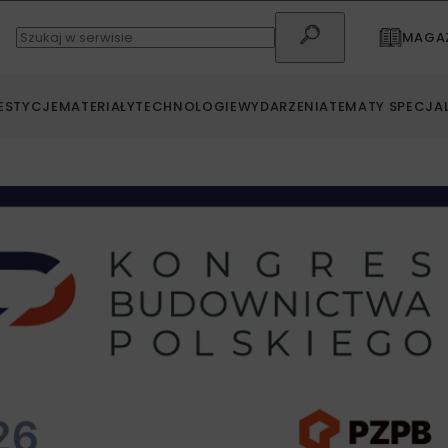
MAGAZ
ESTYCJE
MATERIAŁY
TECHNOLOGIE
WYDARZENIA
TEMATY SPECJA