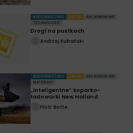
BUDOWNICTWO
DROGI
ARCHIWUM NBI
TECHNOLOGIE
Drogi na pustkach
Andrzej Kubański
BUDOWNICTWO
DROGI
ARCHIWUM NBI
MATERIAŁY
„Inteligentne” koparko-
ładowarki New Holland
Piotr Botte