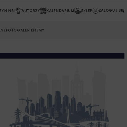
ZALOGUJ SIĘ
YN NBI
AUTORZY
KALENDARIUM
SKLEP
LNE
FOTOGALERIE
FILMY