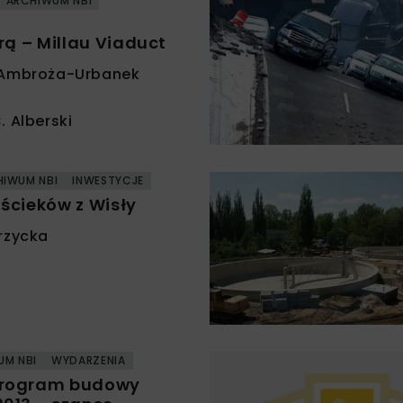
ARCHIWUM NBI
rą – Millau Viaduct
 Ambroża-Urbanek
. Alberski
HIWUM NBI
INWESTYCJE
ścieków z Wisły
rzycka
UM NBI
WYDARZENIA
rogram budowy