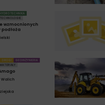
HYDROTECHNIKA
TECHNOLOGIE
e wzmocnionych
 podłoża
elski
DROGI
GEOINŻYNIERIA
MATERIAŁY
ć Amago
 Walich
ziejska