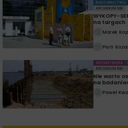
BUDOWNICTWO
ARCHIWUM NBI
WYKOPY-SERW
na targach
Marek Ko
Piotr Koza
GEOINŻYNIERIA
ARCHIWUM NBI
Nie warto o
na badania
Paweł Kwa