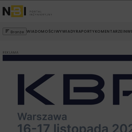
WIADOMOŚCI
WYWIADY
RAPORTY
KOMENTARZE
INW
Branże
REKLAMA