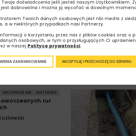
 Twoje doświadczenia jeśli jesteś naszym Użytkownikiem. Zg
 Kaczorowski
 jest dobrowolna i można ją wycofać w dowolnym momenc
tratorem Twoich danych osobowych jest nbi med!a z siedz
e, a w niektórych przypadkach nasi Partnerzy.
ARCHIWUM NBI
informacji o korzystaniu przez nas z plików cookies oraz o 
 dźwigi, agregaty
danych osobowych, w tym o przysługujących Ci uprawnien
esz w naszej
Polityce prywatności
.
a Kanabus-Szopa
WIENIA ZAAWANSOWANNE
AKCEPTUJĘ I PRZECHODZĘ DO SERWISU
ARCHIWUM NBI
MATERIAŁY
nowoczesnych rur
ych
Kozłowski