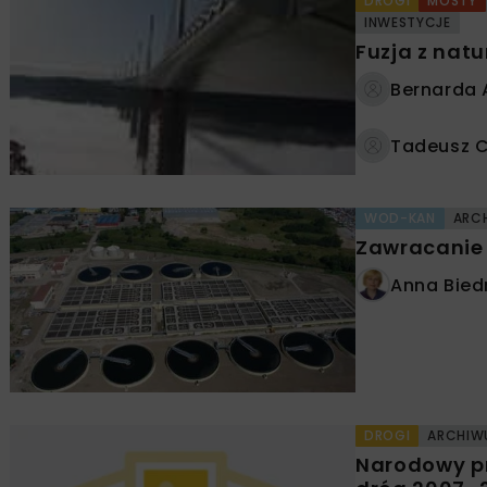
DROGI
MOSTY
INWESTYCJE
Fuzja z natu
Bernarda
Tadeusz C
WOD-KAN
ARC
Zawracanie 
Anna Bied
DROGI
ARCHIW
Narodowy p