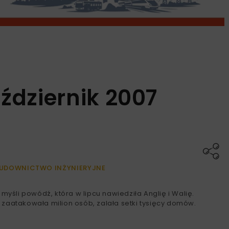
aździernik 2007
UDOWNICTWO INŻYNIERYJNE
myśli powódź, która w lipcu nawiedziła Anglię i Walię.
t, zaatakowała milion osób, zalała setki tysięcy domów.