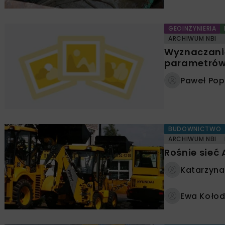
GEOINŻYNIERIA
ARCHIWUM NBI
Wyznaczani
parametrów
Paweł Popi
BUDOWNICTWO
ARCHIWUM NBI
Rośnie sie
Katarzyna
Ewa Kołod