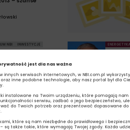
013 – szanse
łowski
UM NBI
INWESTYCJE
ENERGETYK
s
Najlepsz
węglowy
ra
prywatność jest dla nas ważna
Rozmowa z
gospodark
 w innych serwisach internetowych, w NBI.com.pl wykorzysty
 oraz inne podobne technologie, aby nasz portal był dla Cie
Anna 
y.
liki instalowane na Twoim urządzeniu, które pomagają nam
unkcjonalności serwisu, zadbać o jego bezpieczeństwo, ul
ARCHIWUM NBI
wać do Twoich potrzeb oraz prezentować dopasowane do Ci
.
n miasta i centrum
ikami, które są nam niezbędne do prawidłowego i bezpieczn
i
 – są także takie, które wymagają Twojej zgody. Każda udz