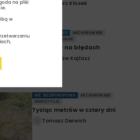
oda na pliki
Kazimierz Kłosek
ie.
ibą w
BUDOWNICTWO
ARCHIWUM NBI
przetwarzaniu
TEMATY SPECJALNE
iach,
Uczmy się na błędach
Stanisław Kajfasz
INŻ. BEZWYKOPOWA
ARCHIWUM NBI
INWESTYCJE
Tysiąc metrów w cztery dni
Tomasz Derwich