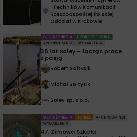
Stowarzyszenie Inżynierów
i Techników Komunikacji
Rzeczpospolitej Polskiej
Oddział w Krakowie
GEOINŻYNIERIA
HYDROTECHNIKA
ARCHIWUM NBI
WYDARZENIA
35 lat Soley – łącząc pracę
z pasją
Robert Sołtysik
Michał Sołtysik
Soley sp. z o.o.
GEOINŻYNIERIA
TUNELE
ARCHIWUM NBI
WYDARZENIA
47. Zimowa Szkoła