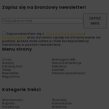
Zapisz się na branżowy newsletter!
ZAPISZ
MNIE
Zapoznałam/em się z
Polityką Prywatności
i
Regulaminem
oraz wyrażam zgodę na otrzymywanie na
podany przeze mnie adres e-mail korespondencji
handlowej w postaci newslettera.
Menu strony
O nas
Managzyn NBI
Autorzy
Nasze konferencje
Katalog firm
Reklama
Sklep
Kontakt
Newsletter
Polityka prywatności
Regulamin
Kategorie treści
Wiadomości
Wywiady
Raporty
Komentarze
Inwestycje
Materiały