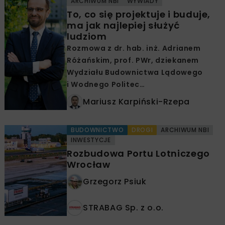
ARCHIWUM NBI
WYWIADY
To, co się projektuje i buduje,
ma jak najlepiej służyć
ludziom
Rozmowa z dr. hab. inż. Adrianem
Różańskim, prof. PWr, dziekanem
Wydziału Budownictwa Lądowego
i Wodnego Politec…
Mariusz Karpiński-Rzepa
BUDOWNICTWO
DROGI
ARCHIWUM NBI
INWESTYCJE
Rozbudowa Portu Lotniczego
Wrocław
Grzegorz Psiuk
STRABAG Sp. z o.o.