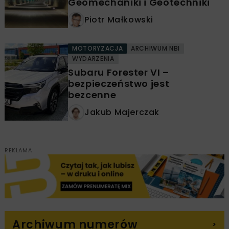
Geomechaniki i Geotechniki
Piotr Małkowski
MOTORYZACJA
ARCHIWUM NBI
WYDARZENIA
Subaru Forester VI –
bezpieczeństwo jest
bezcenne
Jakub Majerczak
REKLAMA
Archiwum numerów
>