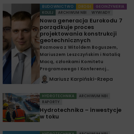
BUDOWNICTWO
DROGI
GEOINŻYNIERIA
KOLEJ
ARCHIWUM NBI
WYWIADY
Nowa generacja Eurokodu 7
porządkuje proces
projektowania konstrukcji
geotechnicznych
Rozmowa z Witoldem Boguszem,
Mariuszem Leszczyńskim i Natalią
Macą, członkami Komitetu
Programowego I Konferencj…
Mariusz Karpiński-Rzepa
HYDROTECHNIKA
ARCHIWUM NBI
RAPORTY
Hydrotechnika – inwestycje
w toku
HYDROTECHNIKA
ARCHIWUM NBI