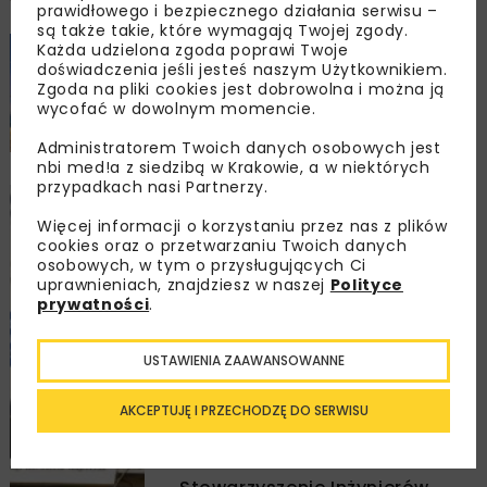
prawidłowego i bezpiecznego działania serwisu –
są także takie, które wymagają Twojej zgody.
MOSTY
ARCHIWUM NBI
TECHNOLOGIE
Każda udzielona zgoda poprawi Twoje
doświadczenia jeśli jesteś naszym Użytkownikiem.
Rekordowej długości mosty
Zgoda na pliki cookies jest dobrowolna i można ją
wiszące na świecie
wycofać w dowolnym momencie.
Krzysztof Dąbrowiecki
Administratorem Twoich danych osobowych jest
nbi med!a z siedzibą w Krakowie, a w niektórych
przypadkach nasi Partnerzy.
KOLEJ
MOSTY
TUNELE
ARCHIWUM NBI
WYDARZENIA
Więcej informacji o korzystaniu przez nas z plików
NOVKOL 2025 – perspektywy
cookies oraz o przetwarzaniu Twoich danych
osobowych, w tym o przysługujących Ci
rozwoju kolei
uprawnieniach, znajdziesz w naszej
Polityce
prywatności
.
Sergiusz Lisowski
USTAWIENIA ZAAWANSOWANNE
Janina Mrowińska
AKCEPTUJĘ I PRZECHODZĘ DO SERWISU
Sabina Puławska-
Obiedowska