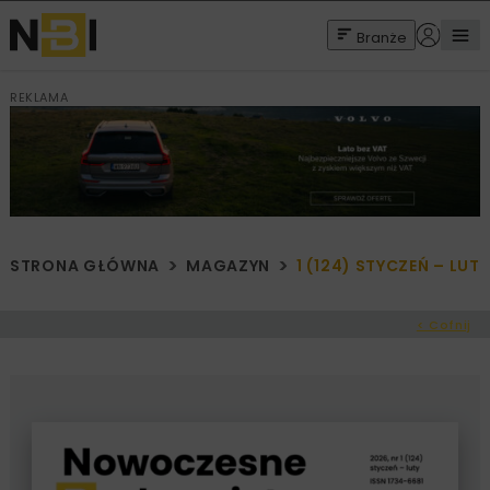
Branże
REKLAMA
STRONA GŁÓWNA
MAGAZYN
1 (124) STYCZEŃ – LUT
< Cofnij