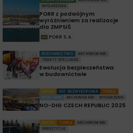
WYDARZENIA
PORR z podwójnym
wyróżnieniem za realizacje
dla ZMPSiŚ
PORR S.A.
BUDOWNICTWO
ARCHIWUM NBI
TEMATY SPECJALNE
Ewolucja bezpieczeństwa
w budownictwie
DROGI
INŻ. BEZWYKOPOWA
TUNELE
WOD-KAN
ARCHIWUM NBI
WYDARZENIA
NO-DIG CZECH REPUBLIC 2025
DROGI
TUNELE
ARCHIWUM NBI
INWESTYCJE