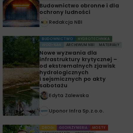
Budownictwo obronne i dla
ochrony ludności
Redakcja NBI
BUDOWNICTWO
HYDROTECHNIKA
WOD-KAN
ARCHIWUM NBI
MATERIAŁY
Nowe wyzwania dla
infrastruktury krytycznej –
od ekstremalnych zjawisk
hydrologicznych
i sejsmicznych po akty
sabotażu
Edyta Zalewska
Uponor Infra Sp.z.o.o.
DROGI
GEOINŻYNIERIA
MOSTY