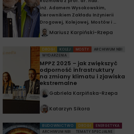
Rozmowa z prof. dr. hab.
inż. Adamem Wysokowskim,
kierownikiem Zakładu Inżynierii
Drogowej, Kolejowej, Mostów i …
Mariusz Karpiński-Rzepa
DROGI
KOLEJ
MOSTY
ARCHIWUM NBI
WYDARZENIA
MPPZ 2025 – jak zwiększyć
odporność infrastruktury
na zmiany klimatu i zjawiska
ekstremalne
Gabriela Karpińska-Rzepa
Katarzyn Sikora
BUDOWNICTWO
DROGI
ENERGETYKA
ARCHIWUM NBI
TEMATY SPECJALNE