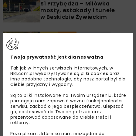
S1 Przybędza – Milówka
mosty, estakady i tunele
w Beskidzie Żywieckim
DROGI
TUNELE
ARCHIWUM NBI
WYDARZENIA
VII Międzynarodowe Forum
Tunelowe
Twoja prywatność jest dla nas ważna
Tak jak w innych serwisach internetowych, w
NBI.com.pl wykorzystywane są pliki cookies oraz
DROGI
KOLEJ
MOSTY
ARCHIWUM NBI
inne podobne technologie, aby nasz portal był dla
WYDARZENIA
Ciebie przyjazny i wygodny.
Platynowy jubileusz
prof. Adama Wysokowskiego
Są to pliki instalowane na Twoim urządzeniu, które
pomagają nam zapewnić ważne funkcjonalności
Jerzy Howis
serwisu, zadbać o jego bezpieczeństwo, ulepszać
go, dostosować do Twoich potrzeb oraz
prezentować dopasowane do Ciebie treści i
Infrastruktura Komunikacyjna
reklamy.
Badania Szkolenia Konsulting
Sp. z o.o.
Poza plikami, które są nam niezbędne do