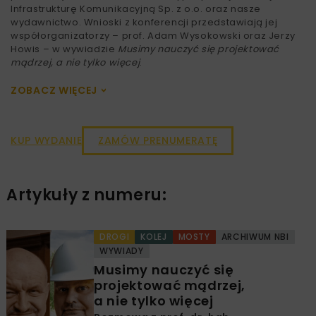
Infrastrukturę Komunikacyjną Sp. z o.o. oraz nasze
wydawnictwo. Wnioski z konferencji przedstawiają jej
współorganizatorzy – prof. Adam Wysokowski oraz Jerzy
Howis – w wywiadzie
Musimy nauczyć się projektować
mądrzej, a nie tylko więcej
.
ZOBACZ WIĘCEJ
>
KUP WYDANIE
ZAMÓW PRENUMERATĘ
Artykuły z numeru:
DROGI
KOLEJ
MOSTY
ARCHIWUM NBI
WYWIADY
Musimy nauczyć się
projektować mądrzej,
a nie tylko więcej