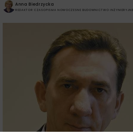
Anna Biedrzycka
REDAKTOR CZASOPISMA NOWOCZESNE BUDOWNICTWO INŻYNIERYJN