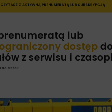
ZECZYTASZ Z AKTYWNĄ PRENUMERATĄ LUB SUBSKRYPCJĄ
 prenumeratą lub
ograniczony dostęp
d
ów z serwisu i czaso
 do treści!