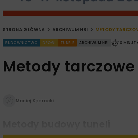
STRONA GŁÓWNA
ARCHIWUM NBI
METODY TARCZO
BUDOWNICTWO
DROGI
TUNELE
ARCHIWUM NBI
10 MINUT
Metody tarczowe
Maciej Kędracki
Metody budowy tuneli