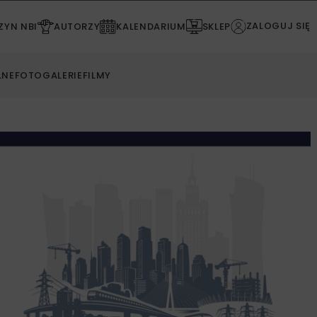
ZALOGUJ SIĘ
YN NBI
AUTORZY
KALENDARIUM
SKLEP
LNE
FOTOGALERIE
FILMY