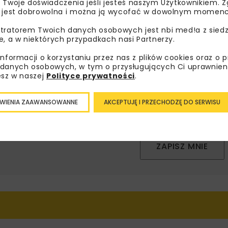
 Twoje doświadczenia jeśli jesteś naszym Użytkownikiem. Zg
 jest dobrowolna i można ją wycofać w dowolnym momenc
sz się do newslettera aby otrzymywać od nas
tratorem Twoich danych osobowych jest nbi med!a z siedz
psze informacje branżowe, zaproszenia na
e, a w niektórych przypadkach nasi Partnerzy.
zenia, atrakcyjne oferty i dedykowane akcje
alne.
informacji o korzystaniu przez nas z plików cookies oraz o 
danych osobowych, w tym o przysługujących Ci uprawnien
esz w naszej
Polityce prywatności
.
WIENIA ZAAWANSOWANNE
AKCEPTUJĘ I PRZECHODZĘ DO SERWISU
oznałam/em się z
Polityką Prywatności
i
Regulaminem
oraz
am zgodę na otrzymywanie na podany przeze mnie adres e-
orespondencji handlowej w postaci newslettera.
ZAPISZ MNIE