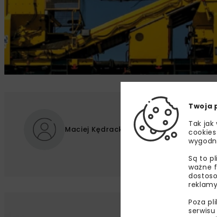
Twoja 
Tak jak
Maciej Kędracki
cookies
wygodn
Są to p
ważne f
dostoso
reklamy
Poza pl
Lu
serwisu