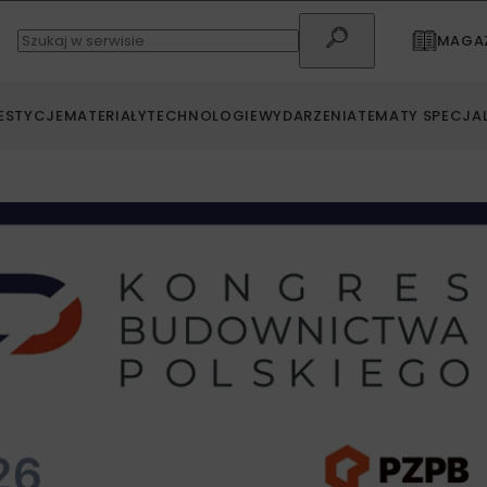
MAGAZ
ESTYCJE
MATERIAŁY
TECHNOLOGIE
WYDARZENIA
TEMATY SPECJA