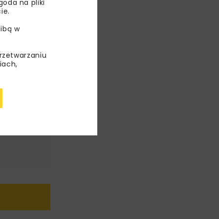
oda na pliki
ie.
ibą w
przetwarzaniu
iach,