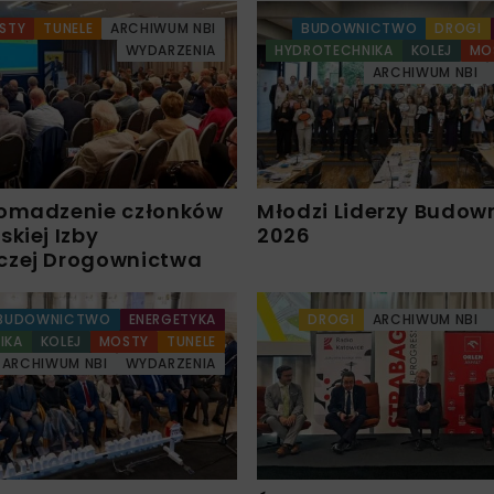
STY
TUNELE
ARCHIWUM NBI
BUDOWNICTWO
DROGI
WYDARZENIA
HYDROTECHNIKA
KOLEJ
MO
ARCHIWUM NBI
omadzenie członków
Młodzi Liderzy Budow
kiej Izby
2026
czej Drogownictwa
BUDOWNICTWO
ENERGETYKA
DROGI
ARCHIWUM NBI
IKA
KOLEJ
MOSTY
TUNELE
ARCHIWUM NBI
WYDARZENIA