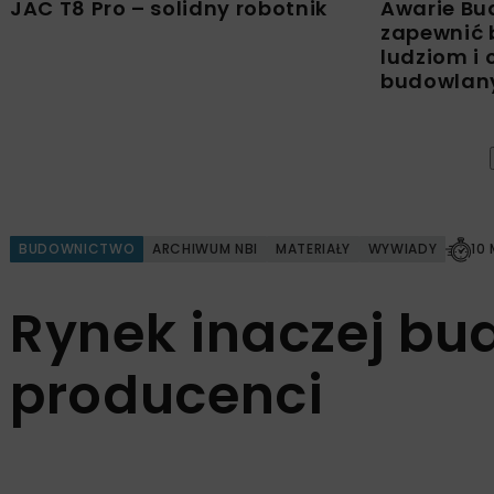
JAC T8 Pro – solidny robotnik
Awarie Bu
zapewnić 
ludziom i
budowla
BUDOWNICTWO
ARCHIWUM NBI
MATERIAŁY
WYWIADY
10
Rynek inaczej bud
producenci