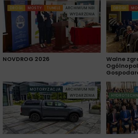
DROGI
MOSTY
TUNELE
ARCHIWUM NBI
DROGI
MO
WYDARZENIA
NOVDROG 2026
Walne zgr
Ogólnopols
Gospodar
MOTORYZACJA
ARCHIWUM NBI
WYDARZENIA
HYDROTECHN