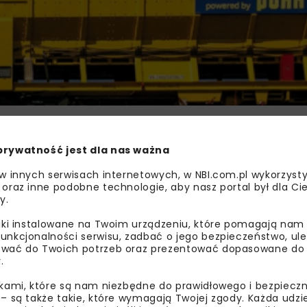
prywatność jest dla nas ważna
BUDOWNICTWO PODZIEMNE
TUN
 w innych serwisach internetowych, w NBI.com.pl wykorzysty
 oraz inne podobne technologie, aby nasz portal był dla Cie
y.
liki instalowane na Twoim urządzeniu, które pomagają nam
unkcjonalności serwisu, zadbać o jego bezpieczeństwo, ul
wać do Twoich potrzeb oraz prezentować dopasowane do Ci
.
ikami, które są nam niezbędne do prawidłowego i bezpieczn
bisz wiedzieć więcej?
 – są także takie, które wymagają Twojej zgody. Każda udz