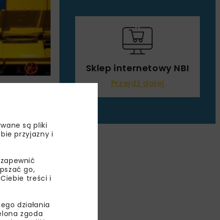
Sklep internetowy NBI
Przejdź dalej
ELE
wane są pliki
bie przyjazny i
 zapewnić
epszać go,
ebie treści i
ego działania
ielona zgoda