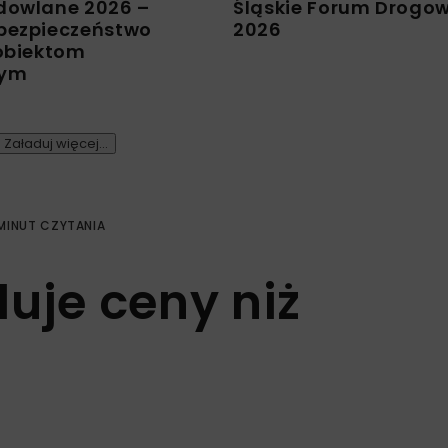
dowlane 2026 –
Śląskie Forum Drogo
bezpieczeństwo
2026
 obiektom
nym
Załaduj więcej...
 MINUT CZYTANIA
uje ceny niż