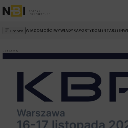
WIADOMOŚCI
WYWIADY
RAPORTY
KOMENTARZE
INW
Branże
REKLAMA