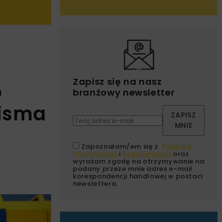
Zapisz się na nasz
o
branżowy newsletter
pisma
ZAPISZ
MNIE
Zapoznałam/em się z
Polityką
Prywatności
i
Regulaminem
oraz
wyrażam zgodę na otrzymywanie na
podany przeze mnie adres e-mail
korespondencji handlowej w postaci
newslettera.