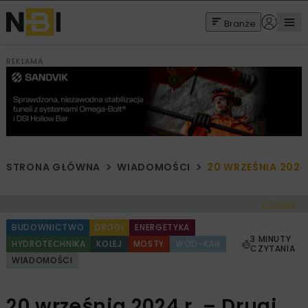
Branże
REKLAMA
STRONA GŁÓWNA
WIADOMOŚCI
20 WRZEŚNIA 2024
< Cofnij
BUDOWNICTWO
DROGI
ENERGETYKA
3 MINUTY
HYDROTECHNIKA
KOLEJ
MOSTY
WOD-KAN
CZYTANIA
WIADOMOŚCI
20 września 2024 r. – Drugi