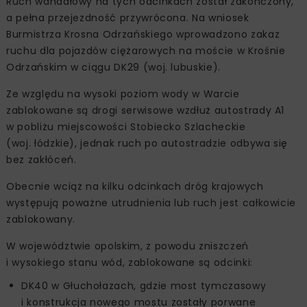
Ruch wahadłowy na tych odcinkach został zakończony,
a pełna przejezdność przywrócona. Na wniosek
Burmistrza Krosna Odrzańskiego wprowadzono zakaz
ruchu dla pojazdów ciężarowych na moście w Krośnie
Odrzańskim w ciągu DK29 (woj. lubuskie).
Ze względu na wysoki poziom wody w Warcie
zablokowane są drogi serwisowe wzdłuż autostrady A1
w pobliżu miejscowości Stobiecko Szlacheckie
(woj. łódzkie), jednak ruch po autostradzie odbywa się
bez zakłóceń.
Obecnie wciąż na kilku odcinkach dróg krajowych
występują poważne utrudnienia lub ruch jest całkowicie
zablokowany.
W województwie opolskim, z powodu zniszczeń
i wysokiego stanu wód, zablokowane są odcinki:
DK40 w Głuchołazach, gdzie most tymczasowy
i konstrukcja nowego mostu zostały porwane