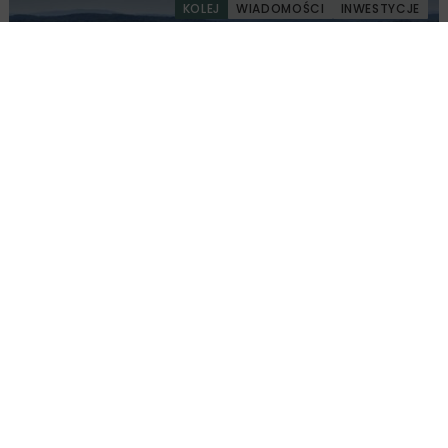
KOLEJ
WIADOMOŚCI
INWESTYCJE
PKP PLK ogłosiły przetarg na odcinek Gdów
– Szczyrzyc projektu Podłęże–Piekiełko
DROGI
INWESTYCJE
WIADOMOŚCI