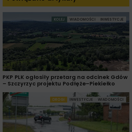
KOLEJ
WIADOMOŚCI
INWESTYCJE
PKP PLK ogłosiły przetarg na odcinek Gdów
– Szczyrzyc projektu Podłęże–Piekiełko
DROGI
INWESTYCJE
WIADOMOŚCI