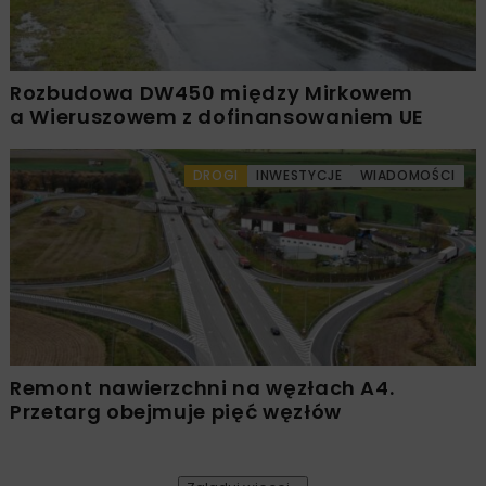
Rozbudowa DW450 między Mirkowem
a Wieruszowem z dofinansowaniem UE
DROGI
INWESTYCJE
WIADOMOŚCI
Remont nawierzchni na węzłach A4.
Przetarg obejmuje pięć węzłów