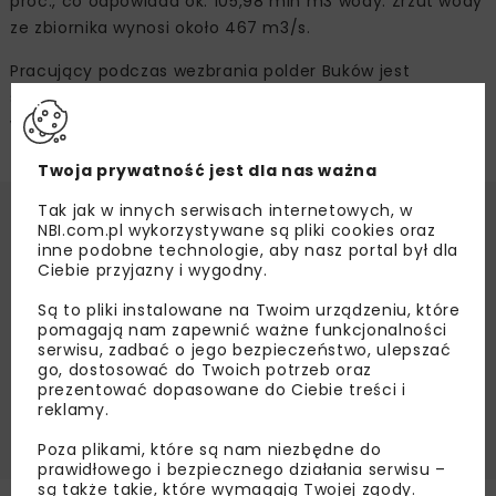
proc., co odpowiada ok. 105,98 mln m3 wody. Zrzut wody
ze zbiornika wynosi około 467 m3/s.
Pracujący podczas wezbrania polder Buków jest
stopniowo opróżniany. Obecnie polder jest zapełniony
w ok. 35 proc., co odpowiada około 20,2 mln m³ wody.
Twoja prywatność jest dla nas ważna
Tak jak w innych serwisach internetowych, w
Źródło:
Ministerstwo Infrastruktury,
NBI.com.pl wykorzystywane są pliki cookies oraz
www.gov.pl/web/infrastruktura/
inne podobne technologie, aby nasz portal był dla
Ciebie przyjazny i wygodny.
DROGI
FALA WEZBRANIOWA
Są to pliki instalowane na Twoim urządzeniu, które
INFRASTRUKTURA DROGOWA
pomagają nam zapewnić ważne funkcjonalności
serwisu, zadbać o jego bezpieczeństwo, ulepszać
INFRASTRUKTURA KOLEJOWA
KOLEJ
go, dostosować do Twoich potrzeb oraz
MINISTERSTWO INFRASTRUKTURY
prezentować dopasowane do Ciebie treści i
reklamy.
MOST GŁUCHOŁAZY
MOSTY
POWÓDŹ 2024
Poza plikami, które są nam niezbędne do
prawidłowego i bezpiecznego działania serwisu –
są także takie, które wymagają Twojej zgody.