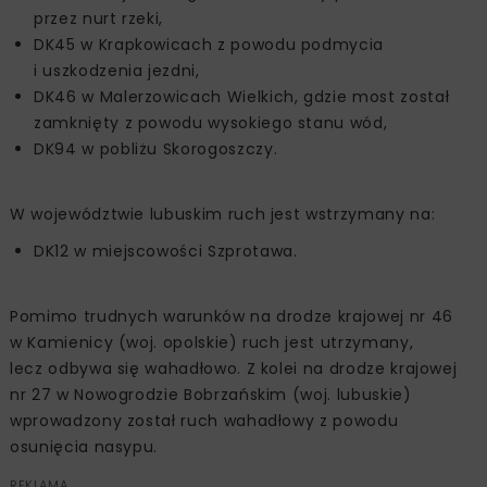
przez nurt rzeki,
DK45 w Krapkowicach z powodu podmycia
i uszkodzenia jezdni,
DK46 w Malerzowicach Wielkich, gdzie most został
zamknięty z powodu wysokiego stanu wód,
DK94 w pobliżu Skorogoszczy.
W województwie lubuskim ruch jest wstrzymany na:
DK12 w miejscowości Szprotawa.
Pomimo trudnych warunków na drodze krajowej nr 46
w Kamienicy (woj. opolskie) ruch jest utrzymany,
lecz odbywa się wahadłowo. Z kolei na drodze krajowej
nr 27 w Nowogrodzie Bobrzańskim (woj. lubuskie)
wprowadzony został ruch wahadłowy z powodu
osunięcia nasypu.
REKLAMA