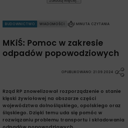
Załaduj więcej...
BUDOWNICTWO
WIADOMOŚCI
1 MINUTA CZYTANIA
MKiŚ: Pomoc w zakresie
odpadów popowodziowych
OPUBLIKOWANO: 21.09.2024
Rząd RP znowelizował rozporządzenie o stanie
klęski żywiołowej na obszarze części
województwa dolnośląskiego, opolskiego oraz
śląskiego. Dzięki temu uda się pomóc w
rozwiązaniu problemu transportu i składowania
odpadów popowodziowych.