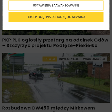
USTAWIENIA ZAAWANSOWANNE
AKCEPTUJĘ I PRZECHODZĘ DO SERWISU
PKP PLK ogłosiły przetarg na odcinek Gdów
– Szczyrzyc projektu Podłęże–Piekiełko
DROGI
INWESTYCJE
WIADOMOŚCI
Rozbudowa DW450 między Mirkowem