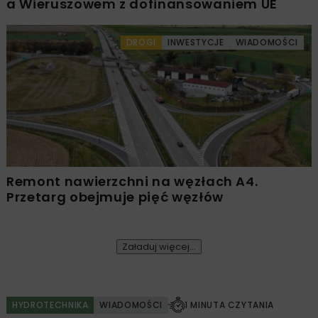
a Wieruszowem z dofinansowaniem UE
DROGI
INWESTYCJE
WIADOMOŚCI
Remont nawierzchni na węzłach A4.
Przetarg obejmuje pięć węzłów
Załaduj więcej...
HYDROTECHNIKA
WIADOMOŚCI
1 MINUTA CZYTANIA