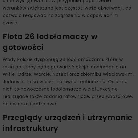
o ich występowaniu. W przypadku pogorszenia
warunków zwiększana jest częstotliwość obserwacji, co
pozwala reagować na zagrożenia w odpowiednim
czasie.
Flota 26 lodołamaczy w
gotowości
Wody Polskie dysponują 26 lodołamaczami, które w
razie potrzeby będą prowadzić akcje lodołamania na
Wiśle, Odrze, Warcie, Noteci oraz zbiorniku Włocławskim.
Jednostki te są w pełni sprawne technicznie. Osiem z
nich to nowoczesne lodołamacze wielofunkcyjne,
realizujące także zadania ratownicze, przeciwpożarowe,
holownicze i patrolowe.
Przeglądy urządzeń i utrzymanie
infrastruktury