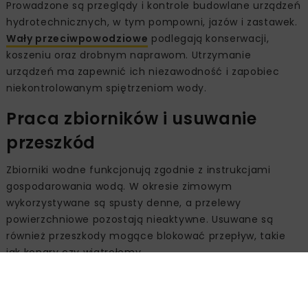
Prowadzone są przeglądy i kontrole budowlane urządzeń
hydrotechnicznych, w tym pompowni, jazów i zastawek.
Wały przeciwpowodziowe
podlegają konserwacji,
koszeniu oraz drobnym naprawom. Utrzymanie
urządzeń ma zapewnić ich niezawodność i zapobiec
niekontrolowanym spiętrzeniom wody.
Praca zbiorników i usuwanie
przeszkód
Zbiorniki wodne funkcjonują zgodnie z instrukcjami
gospodarowania wodą. W okresie zimowym
wykorzystywane są spusty denne, a przelewy
powierzchniowe pozostają nieaktywne. Usuwane są
również przeszkody mogące blokować przepływ, takie
jak konary czy wiatrołomy.
Współpraca w sytuacjach
kryzysowych