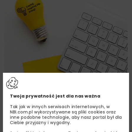
Twoja prywatność jest dla nas ważna
Tak jak w innych serwisach internetowych, w
Lubisz wiedzieć więcej?
NBI.com.pl wykorzystywane są pliki cookies oraz
inne podobne technologie, aby nasz portal był dla
Zapisz się do newslettera aby otrzymywać od
Ciebie przyjazny i wygodny.
nas najlepsze informacje branżowe,