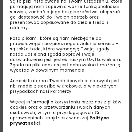
Są to pliki instalowane na Twoim urządzeniu, które
zaproszenia na wydarzenia, atrakcyjne oferty i
pomagają nam zapewnić ważne funkcjonalności
dedykowane akcje specjalne.
serwisu, zadbać o jego bezpieczeństwo, ulepszać
go, dostosować do Twoich potrzeb oraz
prezentować dopasowane do Ciebie treści i
reklamy.
Zapoznałam/em się z
Polityką Prywatności
i
Poza plikami, które są nam niezbędne do
Regulaminem
oraz wyrażam zgodę na otrzymywanie na
prawidłowego i bezpiecznego działania serwisu –
podany przeze mnie adres e-mail korespondencji
są także takie, które wymagają Twojej zgody.
handlowej w postaci newslettera.
Każda udzielona zgoda poprawi Twoje
doświadczenia jeśli jesteś naszym Użytkownikiem.
Zgoda na pliki cookies jest dobrowolna i można ją
ZAPISZ MNIE
wycofać w dowolnym momencie.
Administratorem Twoich danych osobowych jest
nbi med!a z siedzibą w Krakowie, a w niektórych
przypadkach nasi Partnerzy.
Powiązane artykuły
Więcej informacji o korzystaniu przez nas z plików
cookies oraz o przetwarzaniu Twoich danych
osobowych, w tym o przysługujących Ci
uprawnieniach, znajdziesz w naszej
Polityce
KOLEJ
WIADOMOŚCI
INWESTYCJE
prywatności
.