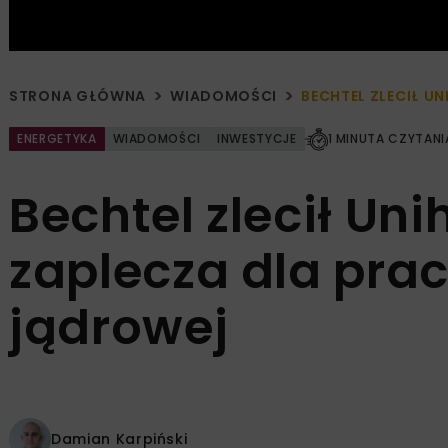
STRONA GŁÓWNA
WIADOMOŚCI
BECHTEL ZLECIŁ 
ENERGETYKA
WIADOMOŚCI
INWESTYCJE
1 MINUTA CZYTANI
Bechtel zlecił U
zaplecza dla pra
jądrowej
Damian Karpiński