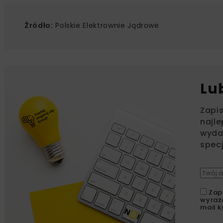
Źródło:
Polskie Elektrownie Jądrowe
Lu
Zapi
najle
wydar
specj
Zap
wyraż
mail k