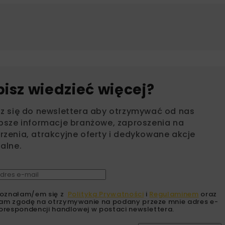
bisz wiedzieć więcej?
sz się do newslettera aby otrzymywać od nas
psze informacje branżowe, zaproszenia na
zenia, atrakcyjne oferty i dedykowane akcje
alne.
oznałam/em się z
Polityką Prywatności
i
Regulaminem
oraz
am zgodę na otrzymywanie na podany przeze mnie adres e-
orespondencji handlowej w postaci newslettera.