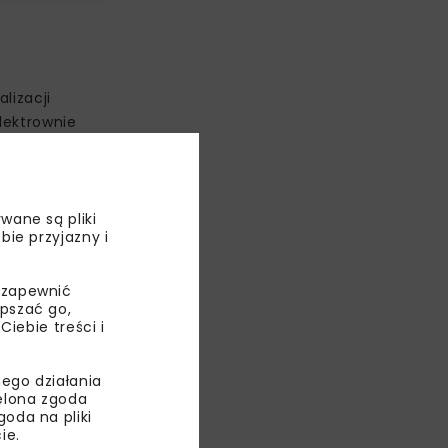
lizacji
lektrownie
w
e, w tym
wane są pliki
bie przyjazny i
 zapewnić
epszać go,
ebie treści i
ego działania
ielona zgoda
oda na pliki
ie.