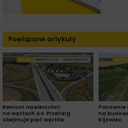
Powiązane artykuły
DROGI
INWESTYCJE
WIADOMOŚCI
DROGI
Remont nawierzchni
Ponownie 
na węzłach A4. Przetarg
na budowę
obejmuje pięć węzłów
Kijowiec