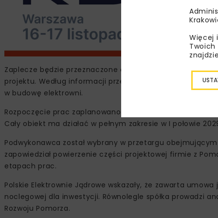
Adminis
Krakowi
Więcej 
Twoich 
znajdzi
Zaplecze będzie przeznaczone dla pracowników, których 
USTA
projektu. Według informacji przekazanych przez Bechtel
w budowę elektrowni.
Rozpoczęcie prac zaplanowano na II kwartał 2026 r. Pierw
Cały obiekt ma działać w pełnym zakresie w I połowie 2029
Podwykonawca został wybrany w przetargu obejmującym pr
zapowiedział powierzenie części projektowej firmie z P
etapach prac.
Polskie Elektrownie Jądrowe wskazały, że zawarta umowa j
noclegowej dla inwestycji. Równolegle spółka prowadzi 
Rozwoju Pomorza.