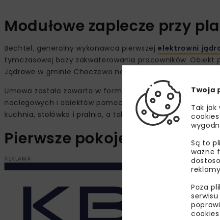
Modułowe zaplecze przy pl
Bechtel, generalny wykonawca pierwszej
elektrowni jądr
tymczasowej bazy zakwaterowania pracowników. Obiekt pow
Jądrowe w gminie Choczewo na Pomorzu.
Twoja 
Umowa została zawarta w formule „Projektuj i Buduj”. 
noclegowych i obiektów pomocniczych dla około 1000 osób
Tak jak
kuchnia, stołówka i pralnia, a także drogi wewnętrzne ora
cookies
wygodn
Pierwsze pokoje mają być g
Są to p
ważne f
REKLAMA
dostoso
reklamy
Poza pl
serwisu
poprawi
cookies