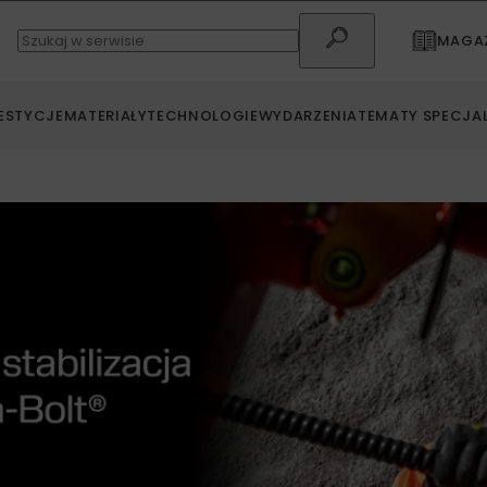
MAGAZ
ESTYCJE
MATERIAŁY
TECHNOLOGIE
WYDARZENIA
TEMATY SPECJA