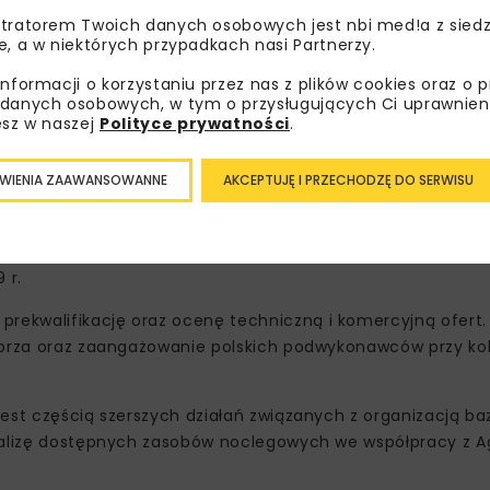
tratorem Twoich danych osobowych jest nbi med!a z siedz
e, a w niektórych przypadkach nasi Partnerzy.
informacji o korzystaniu przez nas z plików cookies oraz o 
danych osobowych, w tym o przysługujących Ci uprawnien
esz w naszej
Polityce prywatności
.
stała obecność na terenie budowy będzie wymagana podcza
WIENIA ZAAWANSOWANNE
AKCEPTUJĘ I PRZECHODZĘ DO SERWISU
 odpowiada to niemal 10 proc. wszystkich osób zaangażowa
sze 500 pokoi ma zostać oddanych do użytkowania w II kwar
 r.
ekwalifikację oraz ocenę techniczną i komercyjną ofert.
omorza oraz zaangażowanie polskich podwykonawców przy ko
est częścią szerszych działań związanych z organizacją ba
analizę dostępnych zasobów noclegowych we współpracy z 