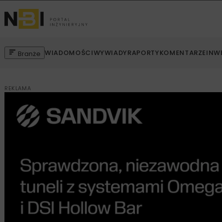
WIADOMOŚCI
WYWIADY
RAPORTY
KOMENTARZE
INW
Branże
REKLAMA