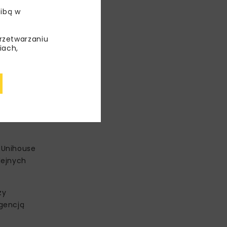
ibą w
przetwarzaniu
iach,
s realizacji
nych
tale 2028 r.
 Unihouse
lejnych
zy
Agencją