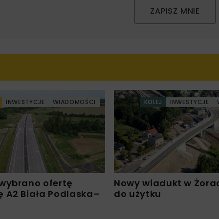
ZAPISZ MNIE
INWESTYCJE
WIADOMOŚCI
KOLEJ
INWESTYCJE
wybrano ofertę
Nowy wiadukt w Żora
 A2 Biała Podlaska–
do użytku