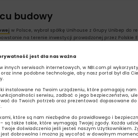
acu budowy
owej
w Polsce, wybrał spółkę Unihouse z Grupy Unibep do rea
stanie na terenie inwestycji prowadzonej przez Polskie E
prywatność jest dla nas ważna
Obejmuje zaprojektowanie oraz budowę modułowych budynkó
. W zakresie kontraktu znalazły się także zaplecze socjaln
 w innych serwisach internetowych, w NBI.com.pl wykorzysty
z miejsca parkingowe.
 oraz inne podobne technologie, aby nasz portal był dla Cie
y.
otowe w 2028 r.
liki instalowane na Twoim urządzeniu, które pomagają nam
unkcjonalności serwisu, zadbać o jego bezpieczeństwo, ul
wać do Twoich potrzeb oraz prezentować dopasowane do Ci
.
ikami, które są nam niezbędne do prawidłowego i bezpieczn
 – są także takie, które wymagają Twojej zgody. Każda udz
 Twoje doświadczenia jeśli jesteś naszym Użytkownikiem. Zg
 jest dobrowolna i można ją wycofać w dowolnym momenc