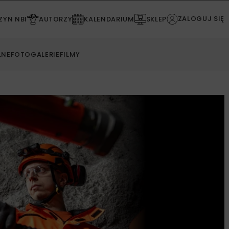
ZALOGUJ SIĘ
YN NBI
AUTORZY
KALENDARIUM
SKLEP
LNE
FOTOGALERIE
FILMY