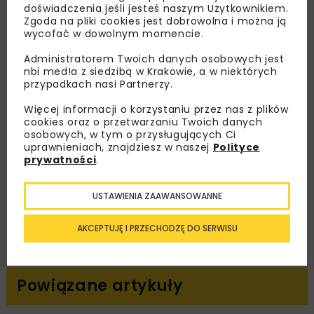
doświadczenia jeśli jesteś naszym Użytkownikiem.
Zapisz się do newslettera aby otrzymywać od
Zgoda na pliki cookies jest dobrowolna i można ją
wycofać w dowolnym momencie.
nas najlepsze informacje branżowe,
zaproszenia na wydarzenia, atrakcyjne oferty i
Administratorem Twoich danych osobowych jest
dedykowane akcje specjalne.
nbi med!a z siedzibą w Krakowie, a w niektórych
przypadkach nasi Partnerzy.
Więcej informacji o korzystaniu przez nas z plików
cookies oraz o przetwarzaniu Twoich danych
osobowych, w tym o przysługujących Ci
Zapoznałam/em się z
Polityką Prywatności
i
Regulaminem
oraz wyrażam zgodę na otrzymywanie na
uprawnieniach, znajdziesz w naszej
Polityce
podany przeze mnie adres e-mail korespondencji
prywatności
.
handlowej w postaci newslettera.
USTAWIENIA ZAAWANSOWANNE
ZAPISZ MNIE
AKCEPTUJĘ I PRZECHODZĘ DO SERWISU
Powiązane artykuły