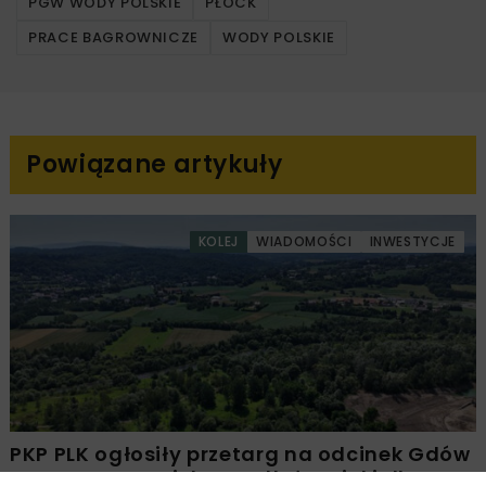
PGW WODY POLSKIE
PŁOCK
PRACE BAGROWNICZE
WODY POLSKIE
Powiązane artykuły
KOLEJ
WIADOMOŚCI
INWESTYCJE
PKP PLK ogłosiły przetarg na odcinek Gdów
– Szczyrzyc projektu Podłęże–Piekiełko