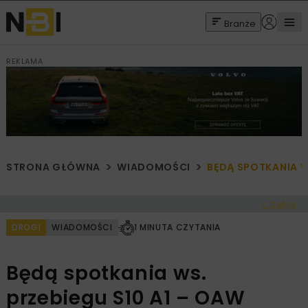
Branże
REKLAMA
STRONA GŁÓWNA
WIADOMOŚCI
BĘDĄ SPOTKANIA W
< Cofnij
DROGI
WIADOMOŚCI
1 MINUTA CZYTANIA
Będą spotkania ws.
przebiegu S10 A1 – OAW