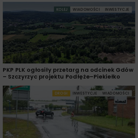
KOLEJ
WIADOMOŚCI
INWESTYCJE
PKP PLK ogłosiły przetarg na odcinek Gdów
– Szczyrzyc projektu Podłęże–Piekiełko
DROGI
INWESTYCJE
WIADOMOŚCI