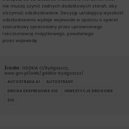
nie muszą czynić żadnych dodatkowych starań, aby
otrzymać odszkodowanie. Decyzję ustalającą wysokość
odszkodowania wydaje wojewoda w oparciu o operat
szacunkowy opracowany przez uprawnionego
rzeczoznawcę majątkowego, powołanego
przez wojewodę.
Źródło:
GDDKiA O/Bydgoszcz,
www.gov.pl/web/gddkia-bydgoszcz/
AUTOSTRADA A1
AUTOSTRADY
DROGA EKSPRESOWA S10
INWESTYCJE DROGOWE
S10