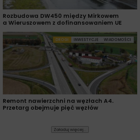
Rozbudowa DW450 między Mirkowem
a Wieruszowem z dofinansowaniem UE
DROGI
INWESTYCJE
WIADOMOŚCI
Remont nawierzchni na węzłach A4.
Przetarg obejmuje pięć węzłów
Załaduj więcej...