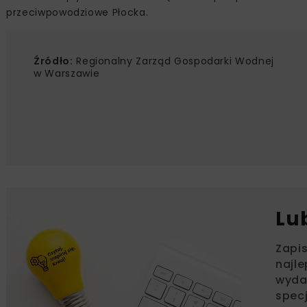
przeciwpowodziowe Płocka.
Źródło:
Regionalny Zarząd Gospodarki Wodnej
w Warszawie
Lu
Zapi
najle
wydar
specj