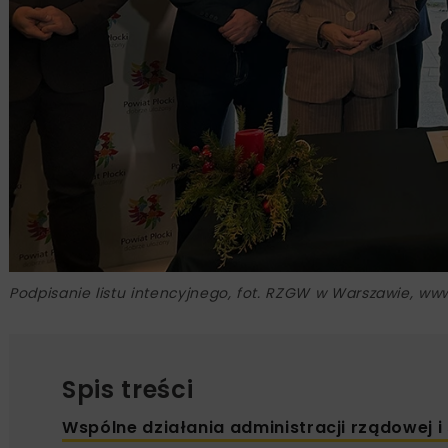
Podpisanie listu intencyjnego, fot. RZGW w Warszawie, 
Spis treści
Wspólne działania administracji rządowej 