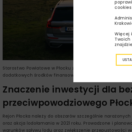
poprawi
cookies
Adminis
Krakowi
Więcej 
Twoich 
znajdzi
USTA
Starostwo Powiatowe w Płocku zapowiedziało wsparcie pro
dodatkowych środków finansowych.
Znaczenie inwestycji dla b
przeciwpowodziowego Płoc
Rejon Płocka należy do obszarów szczególnie narażonych 
oraz akcja lodołamania w 2021 roku. Prowadzone i planow
warunków spływu lodu oraz zwiększenie przepustowości w