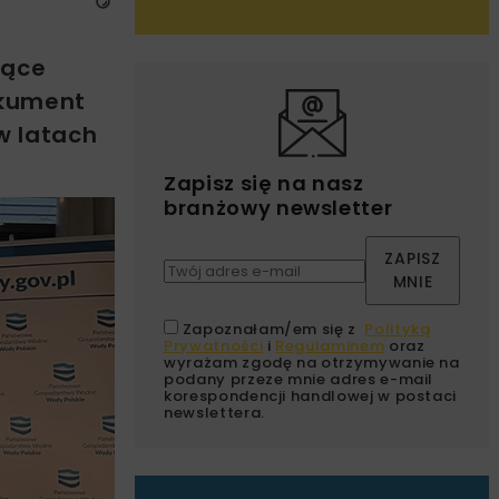
zące
okument
w latach
Zapisz się na nasz
branżowy newsletter
ZAPISZ
MNIE
Zapoznałam/em się z
Polityką
Prywatności
i
Regulaminem
oraz
wyrażam zgodę na otrzymywanie na
podany przeze mnie adres e-mail
korespondencji handlowej w postaci
newslettera.