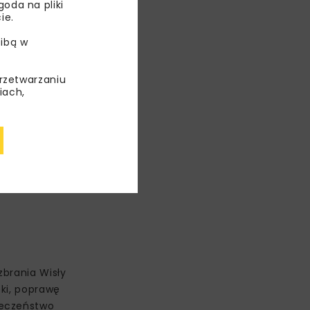
oda na pliki
ie.
ibą w
przetwarzaniu
iach,
a
zbrania Wisły
ki, poprawę
ieczeństwo