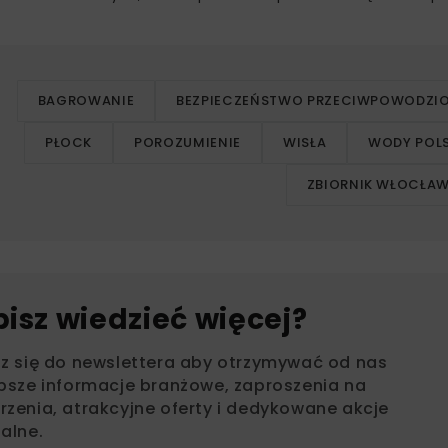
BAGROWANIE
BEZPIECZEŃSTWO PRZECIWPOWODZI
PŁOCK
POROZUMIENIE
WISŁA
WODY POLS
ZBIORNIK WŁOCŁAW
bisz wiedzieć więcej?
sz się do newslettera aby otrzymywać od nas
psze informacje branżowe, zaproszenia na
zenia, atrakcyjne oferty i dedykowane akcje
alne.