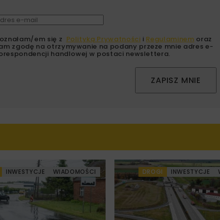
oznałam/em się z
Polityką Prywatności
i
Regulaminem
oraz
am zgodę na otrzymywanie na podany przeze mnie adres e-
orespondencji handlowej w postaci newslettera.
ZAPISZ MNIE
INWESTYCJE
WIADOMOŚCI
DROGI
INWESTYCJE