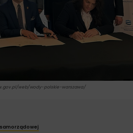
www.gov.pl/web/wody-polskie-warszawa/
i samorządowej