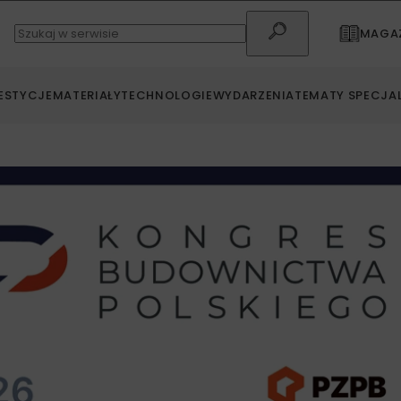
MAGAZ
ESTYCJE
MATERIAŁY
TECHNOLOGIE
WYDARZENIA
TEMATY SPECJA