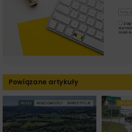
Zap
wyraż
mail k
Powiązane artykuły
KOLEJ
WIADOMOŚCI
INWESTYCJE
DROGI