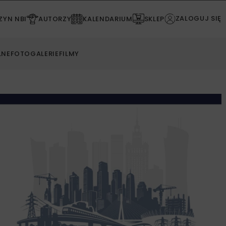
ZALOGUJ SIĘ
YN NBI
AUTORZY
KALENDARIUM
SKLEP
LNE
FOTOGALERIE
FILMY