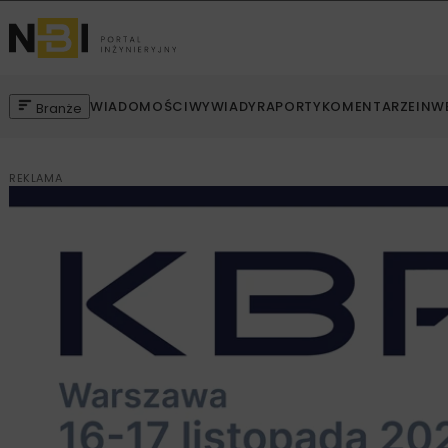
WIADOMOŚCI
WYWIADY
RAPORTY
KOMENTARZE
INW
Branże
REKLAMA