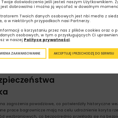
 Twoje doświadczenia jeśli jesteś naszym Użytkownikiem. Zg
 jest dobrowolna i można ją wycofać w dowolnym momenc
tratorem Twoich danych osobowych jest nbi med!a z siedz
e, a w niektórych przypadkach nasi Partnerzy.
informacji o korzystaniu przez nas z plików cookies oraz o 
danych osobowych, w tym o przysługujących Ci uprawnien
esz w naszej
Polityce prywatności
.
WIENIA ZAAWANSOWANNE
AKCEPTUJĘ I PRZECHODZĘ DO SERWISU
cesu administracyjnego oraz działania na rzecz pozyskani
ezpieczeństwa
ka
na zagrożenia powodziowe, co potwierdziły historyczne we
ane prace bagrownicze mają na celu udrożnienie koryta rze
ód wezbraniowych, co bezpośrednio przekłada się na bezp