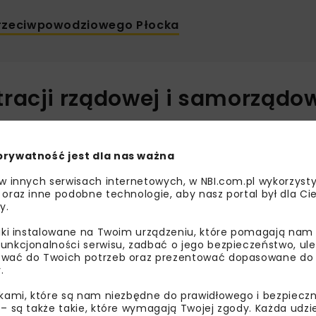
 przeciwpowodziowego Płocka
racji rządowej i samorządo
rezesa
Państwowe Gospodarstwo Wodne
Wody Polskie
,
o. Celem współpracy jest ograniczenie ryzyka powodziowego
prywatność jest dla nas ważna
dministracyjne.
 w innych serwisach internetowych, w NBI.com.pl wykorzysty
nowanych prac
 oraz inne podobne technologie, aby nasz portal był dla Cie
y.
rojektowej, uzyskanie wymaganych decyzji administracyjn
liki instalowane na Twoim urządzeniu, które pomagają nam
unkcjonalności serwisu, zadbać o jego bezpieczeństwo, ul
rtości około 80 mln zł. Realizacja robót planowana jest n
wać do Twoich potrzeb oraz prezentować dopasowane do Ci
 zakończeniu okresu lęgowego na obszarze
Zbiornik Włocł
.
ikami, które są nam niezbędne do prawidłowego i bezpieczn
 – są także takie, które wymagają Twojej zgody. Każda udz