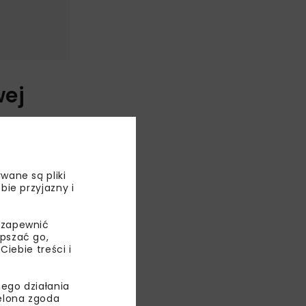
wej
 w rejonie
wane są pliki
bie przyjazny i
ych
 zapewnić
epszać go,
a lata 2026–
ebie treści i
awski
.
ego działania
ielona zgoda