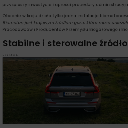
przyspieszy inwestycje i uprości procedury administracyjn
Obecnie w kraju działa tylko jedna instalacja biometanow
Biometan jest krajowym źródłem gazu, które może uniezal
Pracodawców i Producentów Przemysłu Biogazowego i B
Stabilne i sterowalne źródło
REKLAMA