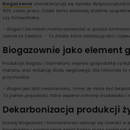
Biogazownie
charakteryzują się wysoką dyspozycyjnością
90% czasu pracy. Dzięki temu stanowią stabilne uzupełnie
czy fotowoltaika.
– Biogaz i biometan można wytwarzać w sposób kontrolowa
zaznacza Zawisza.
– To źródła, które stabilizują sieć i zap
Biogazownie jako element 
Produkcja biogazu i biometanu wspiera gospodarkę cyrkul
metanu oraz redukcję śladu węglowego. Dla rolnictwa to
przychodów.
– Biogaz jest dziś niedoceniany, mimo że może być bezpośre
To paliwo przyszłości, które wspiera ochronę środowiska i
Dekarbonizacja produkcji 
Rozwój biogazowni i biometanowni wpisuje się również w p
bioodpadów i ograniczenie emisji Polska może zwiększyć 