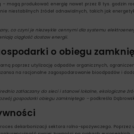
 – mogą produkować energię nawet przez 8 tys. godzin rocz
nie niestabilnych źródeł odnawialnych, takich jak energet
ny, co czyni je niezwykle cennymi dla systemu elektroene
ewniają ciągłość dostaw energii.
gospodarki o obiegu zamkni
arną poprzez utylizację odpadów organicznych, ograniczen
 szansa na racjonalne zagospodarowanie bioodpadów i dod
dnio zatłaczany do sieci i stanowi lokalne, ekologiczne źród
 rozwój gospodarki obiegu zamkniętego –
podkreśla Dąbrowsk
żywności
roces dekarbonizacji sektora rolno-spożywczego. Poprzez u
konkurencyjność swojej żywności na rynkach europejskich.