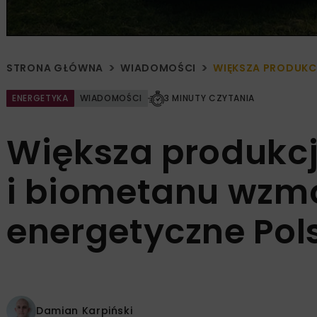
STRONA GŁÓWNA
WIADOMOŚCI
WIĘKSZA PRODUKC
ENERGETYKA
WIADOMOŚCI
3 MINUTY CZYTANIA
Większa produkc
i biometanu wzm
energetyczne Pol
Damian Karpiński