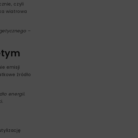
nie, czyli
yka wiatrowa
rgetycznego –
ętym
ie emisji
atkowe źródło
ło energii.
i.
tylizację