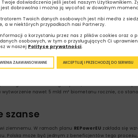
 biometan to narzędzia, które zwiększą nasze bezpieczeństw
 Twoje doświadczenia jeśli jesteś naszym Użytkownikiem. Zg
 jest dobrowolna i można ją wycofać w dowolnym momenc
zną i ciepło –
podkreśla
Wojciech Dąbrowski
, prezes Fun
tratorem Twoich danych osobowych jest nbi med!a z siedz
anu w Polsce
e, a w niektórych przypadkach nasi Partnerzy.
informacji o korzystaniu przez nas z plików cookies oraz o 
omasy, natomiast biometan – jako jego oczyszczona forma 
danych osobowych, w tym o przysługujących Ci uprawnien
ie. Według Krajowego Planu w dziedzinie Energii i Klimatu,
esz w naszej
Polityce prywatności
.
z czego realny potencjał inwestycyjny wynosi około 3,2 ml
WIENIA ZAAWANSOWANNE
AKCEPTUJĘ I PRZECHODZĘ DO SERWISU
ometanu na poziomie 1,5 mld m³, a w 2040 roku – 3,9 mld m
 znaczną część zapotrzebowania na paliwa gazowe z własn
gazowego i Biometanowego wynika, że 150 mln ton bioodp
na wytworzenie nawet 5 mld m³ biometanu rocznie, co stan
ie szanse
zowi ziemnemu. W ramach planu
REPowerEU
zakłada się wzr
roku. Polska może być jednym z beneficjentów tego procesu, 