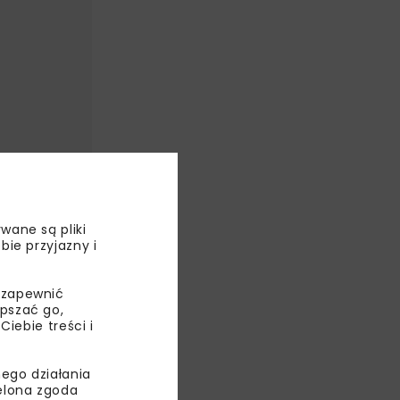
stwa
wane są pliki
bie przyjazny i
 zapewnić
trociepłowni
epszać go,
ebie treści i
ch. Zdaniem
jąc zarówno
ego działania
ielona zgoda