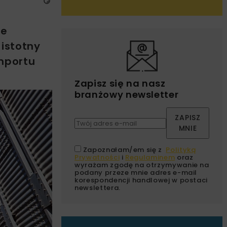
ie
 istotny
mportu
Zapisz się na nasz
branżowy newsletter
ZAPISZ
MNIE
Zapoznałam/em się z
Polityką
Prywatności
i
Regulaminem
oraz
wyrażam zgodę na otrzymywanie na
podany przeze mnie adres e-mail
korespondencji handlowej w postaci
newslettera.