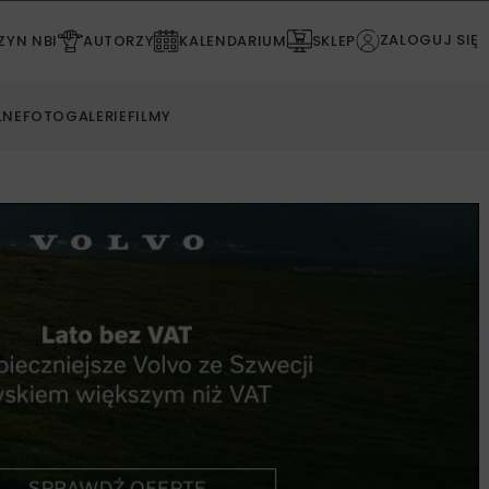
ZALOGUJ SIĘ
YN NBI
AUTORZY
KALENDARIUM
SKLEP
LNE
FOTOGALERIE
FILMY