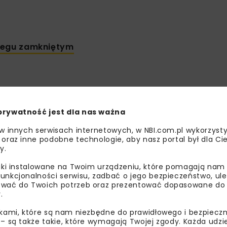
biegu zamkniętym
prywatność jest dla nas ważna
 i biometanu dla bezpieczeń
 w innych serwisach internetowych, w NBI.com.pl wykorzysty
 oraz inne podobne technologie, aby nasz portal był dla Cie
y.
liki instalowane na Twoim urządzeniu, które pomagają nam
wie systematycznie rośnie. Coraz więcej elektrowni i elek
unkcjonalności serwisu, zadbać o jego bezpieczeństwo, ul
wać do Twoich potrzeb oraz prezentować dopasowane do Ci
mów ciepłowniczych przebiega w kierunku jednostek gazowy
.
uczowych elementów transformacji energetycznej, wspiera
ikami, które są nam niezbędne do prawidłowego i bezpieczn
 – są także takie, które wymagają Twojej zgody. Każda udz