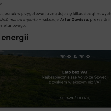
e.
a, jednak w przygotowaniu znajduje się kilkadziesiąt nowych
eżnić nas od importu –
wskazuje
Artur Zawisza
, prezes Unii
iometanowego.
 energii