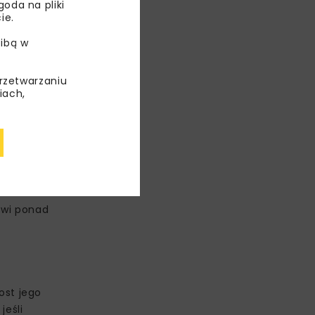
o energetyczne
oda na pliki
ie.
dacji SET.
ibą w
przetwarzaniu
– może być
iach,
 potencjał
d m³.
³. Tym
ych źródeł.
adów
owi ponad
ost jego
jeśli