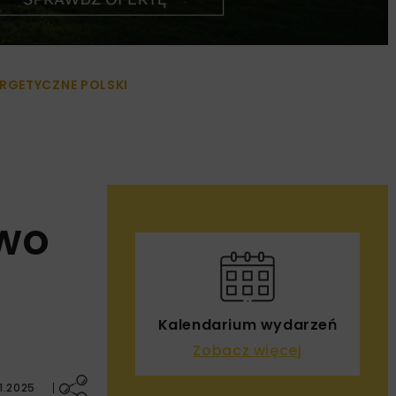
RGETYCZNE POLSKI
two
Kalendarium wydarzeń
Zobacz więcej
1.2025