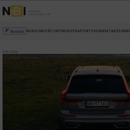
WIADOMOŚCI
WYWIADY
RAPORTY
KOMENTARZE
INW
Branże
REKLAMA