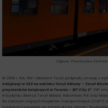
Zdjęcie: Przemysław Zieliński
W 2019 r. PLK, PKP i Miastem Toruń podpisały umowę z w
kolejowej nr 353 na odcinku Toruń Główny – Toruń Wsc
przystanków kolejowych w Toruniu – BiT City II”
. PKP zm
w budynku dworca Toruń Miasto. Natomiast PLK oraz Miast
do Centrum Unijnych Projektów Transportowych (CUPT) 
Fundusze Europejskie na Infrastrukturę, Klimat i Środowis