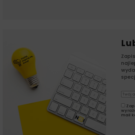
Lu
Zapi
najle
wydar
specj
Zap
wyraż
mail k