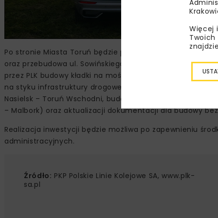
Adminis
Krakowi
Więcej 
Twoich 
znajdzi
Po stronie Miasta Toruń będzie przebudowa kładki nad tor
oraz przebudowa ul. Sowińskiego przy stacji Toruń Miast
USTA
przez PLK budowy kładki na moście przez Wisłę, Miasto To
na styku infrastruktury drogowej i linii kolejowych: budowy
Nasielsk – Toruń Wschodni, budowy bezkolizyjnego dojści
– Malbork) oraz aktualizacji dokumentacji dla budowy bezko
Realizacja inwestycji będzie możliwa po zapewnieniu śro
administracyjnych.
Źródło:
PKP Polskie Linie Kolejowe SA, www.plk-
sa.pl