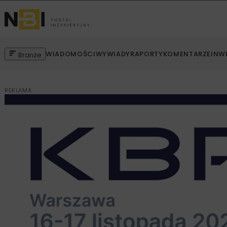
WIADOMOŚCI
WYWIADY
RAPORTY
KOMENTARZE
INW
Branże
REKLAMA