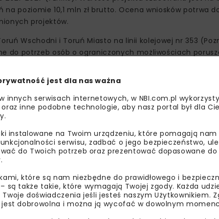
uń na poziomie 10,1 mln zł brutto. Ocena wniosków potrwa 
enionych projektów.
Toruń Wschodni i Toruń Miasto na linii kolejowej nr 353 (P
e do potrzeb osób o ograniczonych możliwościach porusza
 przejść podziemnych. Na stacjach pojawi się system dyna
jący o odjazdach pociągów. Między stacjami wykonawca wym
prywatność jest dla nas ważna
rugi tor pod Placem Pokoju Toruńskiego, co zlikwiduje „wąski
 w innych serwisach internetowych, w NBI.com.pl wykorzysty
bytkowy most kolejowy nad Wisłą im. Ernesta Malinowskiego
 oraz inne podobne technologie, aby nasz portal był dla Cie
 wjeździe na most, zapewniając dobre parametry techniczne
y.
 przed korozją, a wzdłuż mostu powstanie kładka pieszo-ro
liki instalowane na Twoim urządzeniu, które pomagają nam
unkcjonalności serwisu, zadbać o jego bezpieczeństwo, ul
wać do Twoich potrzeb oraz prezentować dopasowane do Ci
.
ikami, które są nam niezbędne do prawidłowego i bezpieczn
 – są także takie, które wymagają Twojej zgody. Każda udz
 Twoje doświadczenia jeśli jesteś naszym Użytkownikiem. Zg
 jest dobrowolna i można ją wycofać w dowolnym momenc