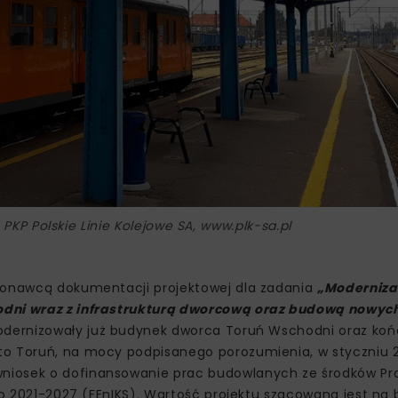
, PKP Polskie Linie Kolejowe SA, www.plk-sa.pl
ykonawcą dokumentacji projektowej dla zadania
„Modernizac
hodni wraz z infrastrukturą dworcową oraz budową nowyc
odernizowały już budynek dworca Toruń Wschodni oraz koń
o Toruń, na mocy podpisanego porozumienia, w styczniu 20
wniosek o dofinansowanie prac budowlanych ze środków P
ko 2021-2027 (FEnIKS). Wartość projektu szacowana jest na 