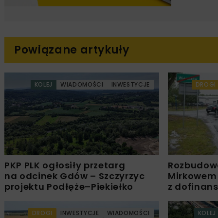
Powiązane artykuły
KOLEJ
WIADOMOŚCI
INWESTYCJE
DROGI
PKP PLK ogłosiły przetarg
Rozbudow
na odcinek Gdów – Szczyrzyc
Mirkowem
projektu Podłęże–Piekiełko
z dofinan
DROGI
INWESTYCJE
WIADOMOŚCI
KOLEJ