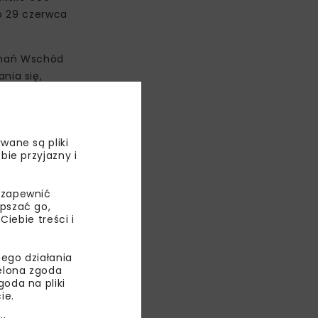
do 29 czerwca
oznań Wschód
nia się,
micznej
ieni tory
e gardło”
wane są pliki
 z 1873 r.
bie przyjazny i
 na kolejne
werowa.
 zapewnić
epszać go,
ebie treści i
ego działania
ielona zgoda
oda na pliki
ie.