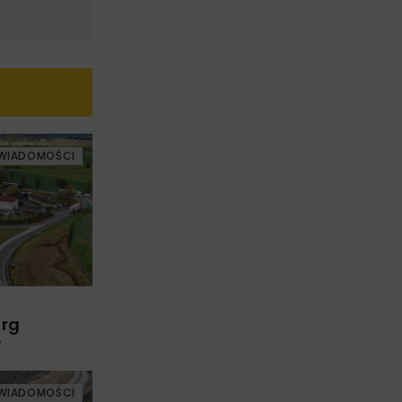
WIADOMOŚCI
arg
w
WIADOMOŚCI