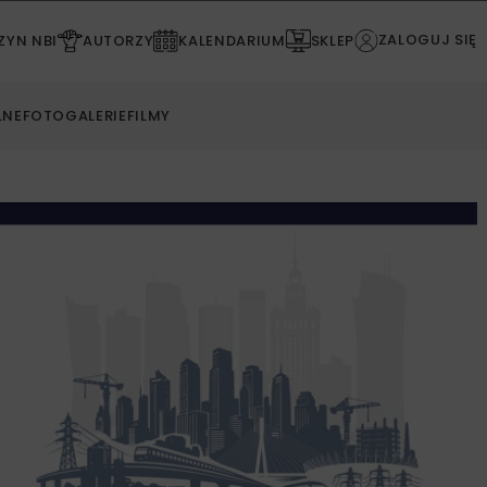
ZALOGUJ SIĘ
YN NBI
AUTORZY
KALENDARIUM
SKLEP
LNE
FOTOGALERIE
FILMY