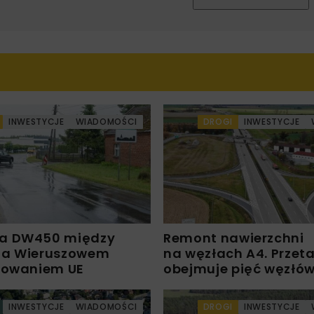
INWESTYCJE
WIADOMOŚCI
DROGI
INWESTYCJE
a DW450 między
Remont nawierzchni
 a Wieruszowem
na węzłach A4. Przet
sowaniem UE
obejmuje pięć węzłó
INWESTYCJE
WIADOMOŚCI
DROGI
INWESTYCJE