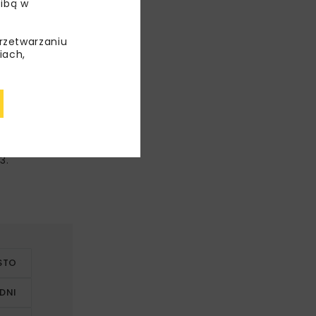
ibą w
przetwarzaniu
iach,
 Sobieskiego
 z przejęciem
zpieczeństwo
ą nr 27
oruń Wschodni
3.
STO
DNI