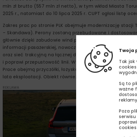
mln zł brutto (557 mln zł netto), w tym wkład Miasta Tor
2025 r., natomiast do 10 lipca 2025 r. CUPT ogłosi listę oc
Zakres prac po stronie PLK obejmuje modernizację stacji 
– Skandawa). Perony zostaną przebudowane i dostosowan
głównie dzięki zabudowie wind prowadzących na perony z
informacji pasażerskiej, nowoczesny i czytelny, informu
Twoja 
oraz sieć trakcyjną na łącznej długości 8,5 km, budując d
Tak jak
i poprawi przepustowość linii. Wyremontowany zostanie za
cookies
Prace obejmą przyczółki, łożyska, podpory i wieżyczki na
wygodn
lata eksploatacji. Obiekt również zostanie zabezpieczony
Są to p
REKLAMA
ważne f
dostoso
reklamy
Poza pl
serwisu
poprawi
cookies