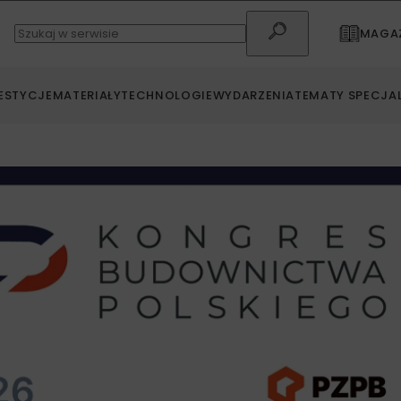
MAGAZ
ESTYCJE
MATERIAŁY
TECHNOLOGIE
WYDARZENIA
TEMATY SPECJA