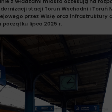
ólnie z władzami miasta oczekują na rozp
ernizacji stacji Toruń Wschodni i Toruń 
lejowego przez Wisłę oraz infrastruktury 
początku lipca 2025 r.