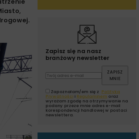
atrzenie
Miasto,
drogowej.
Zapisz się na nasz
branżowy newsletter
ZAPISZ
MNIE
Zapoznałam/em się z
Polityką
Prywatności
i
Regulaminem
oraz
wyrażam zgodę na otrzymywanie na
podany przeze mnie adres e-mail
korespondencji handlowej w postaci
newslettera.