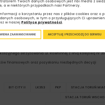
tratorem Twoich danych osobowych jest nbi med!a z siedz
e, a w niektórych przypadkach nasi Partnerzy.
informacji o korzystaniu przez nas z plików cookies oraz o 
danych osobowych, w tym o przysługujących Ci uprawnien
esz w naszej
Polityce prywatności
.
ami, tak zwany Garbaty Mostek, łączącej ulice Chrobrego i
o wraz z budową miejsc parkingowych. Dodatkowo, w związku
WIENIA ZAAWANSOWANNE
AKCEPTUJĘ I PRZECHODZĘ DO SERWISU
ruń zobowiązało się do realizacji zadań poprawiających be
 bezkolizyjnego skrzyżowania ul. Olsztyńskiej z linią kolejow
a do przystanku Toruń Katarzynka (linia kolejowa nr 207 T
lizyjnego skrzyżowania ul. Równinnej z linią kolejową nr 35
dków finansowych oraz pozyskaniu niezbędnych decyzji
BIT CITY II
LK353
PKP
STACJA TORUŃ MIA
STACJA TORUŃ WSCHO