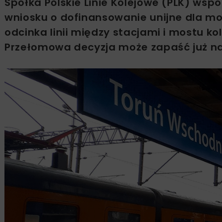
Spółka Polskie Linie Kolejowe (PLK) wsp
wniosku o dofinansowanie unijne dla mod
odcinka linii między stacjami i mostu ko
Przełomowa decyzja może zapaść już na 