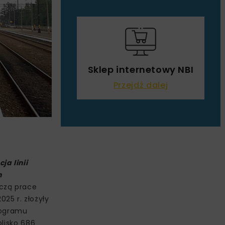
Sklep internetowy NBI
Przejdź dalej
ja linii
h
czą prace
25 r. złożyły
rogramu
blisko 686