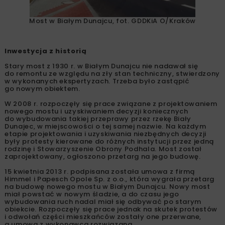
Most w Białym Dunajcu, fot. GDDKiA O/Kraków
Inwestycja z historią
Stary most z 1930 r. w Białym Dunajcu nie nadawał się
do remontu ze względu na zły stan techniczny, stwierdzony
w wykonanych ekspertyzach. Trzeba było zastąpić
go nowym obiektem.
W 2008 r. rozpoczęły się prace związane z projektowaniem
nowego mostu i uzyskiwaniem decyzji koniecznych
do wybudowania takiej przeprawy przez rzekę Biały
Dunajec, w miejscowości o tej samej nazwie. Na każdym
etapie projektowania i uzyskiwania niezbędnych decyzji
były protesty kierowane do różnych instytucji przez jedną
rodzinę i Stowarzyszenie Obrony Podhala. Most został
zaprojektowany, ogłoszono przetarg na jego budowę.
15 kwietnia 2013 r. podpisana została umowa z firmą
Himmel i Papesch Opole Sp. z o.o., która wygrała przetarg
na budowę nowego mostu w Białym Dunajcu. Nowy most
miał powstać w nowym śladzie, a do czasu jego
wybudowania ruch nadal miał się odbywać po starym
obiekcie. Rozpoczęły się prace jednak na skutek protestów
i odwołań części mieszkańców zostały one przerwane,
a umowa z wykonawcą rozwiązana.