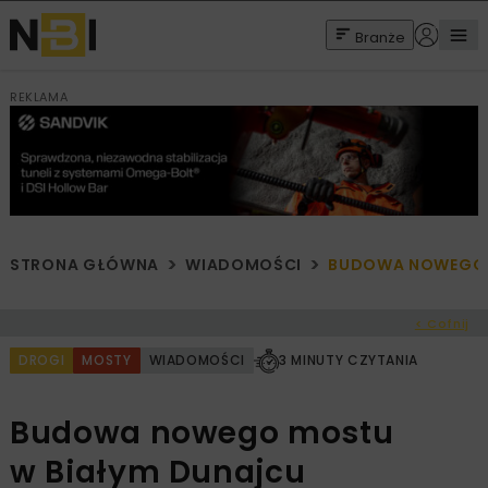
Branże
REKLAMA
STRONA GŁÓWNA
WIADOMOŚCI
BUDOWA NOWEGO 
< Cofnij
DROGI
MOSTY
WIADOMOŚCI
3 MINUTY CZYTANIA
Budowa nowego mostu
w Białym Dunajcu