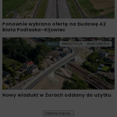
Ponownie wybrano ofertę na budowę A2
Biała Podlaska–Kijowiec
KOLEJ
INWESTYCJE
WIADOMOŚCI
Nowy wiadukt w Żorach oddany do użytku
Załaduj więcej...