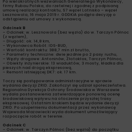
Po wielokrotnych wezwaniach Generalnego Wykonawcy,
firmy Rubau Polska, do rzetelnej i zgodnej z podpisaną
umową realizacji kontraktu, S7 węzeł Lotnisko – węzeł
Lesznowola, 16 maja 2019 r. GDDKiA podjęła decyzję o
odstąpieniu od umowy z wykonawcą.
Odcinek B
– Odcinek: w. Lesznowola (bez węzła) do w. Tarczyn Północ
(z węzłem),
– Długość: ok. 14,8 km,
– Wykonawca Robót: IDS-BUD,
– Wartość kontraktu: 388,7 mln zł brutto,
– Parametry techniczne: dwie jezdnie po 2 pasy ruchu,
– Węzły drogowe: Antoninów, Złotokłos, Tarczyn Północ,
– Obiekty inżynierskie: 13 wiaduktów, 3 mosty, kładka dla
pieszych nad drogą ekspresową,
– Remont istniejącej DK7: ok. 17 km.
Toczy się postępowanie administracyjne w sprawie
wydania decyzji ZRID. Zakończył się udział społeczeństwa.
Regionalna Dyrekcja Ochrony Środowiska w Warszawie
wydała postanowienia zatwierdzające ponowną ocenę
środowiskową wpływu na otoczenie przyszłej trasy
ekspresowej. Ostatnim krokiem będzie wydanie decyzji
ZRID. Po uzupełnieniu dokumentacji przez wykonawcę
Wojewoda Mazowiecki wyda dokument umożliwiający
rozpoczęcie robót w terenie.
Odcinek C
– Odcinek: w. Tarczyn Północ (bez węzła) do początku