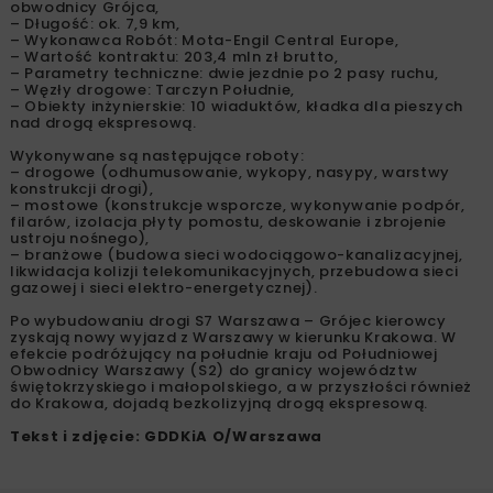
obwodnicy Grójca,
– Długość: ok. 7,9 km,
– Wykonawca Robót: Mota-Engil Central Europe,
– Wartość kontraktu: 203,4 mln zł brutto,
– Parametry techniczne: dwie jezdnie po 2 pasy ruchu,
– Węzły drogowe: Tarczyn Południe,
– Obiekty inżynierskie: 10 wiaduktów, kładka dla pieszych
nad drogą ekspresową.
Wykonywane są następujące roboty:
– drogowe (odhumusowanie, wykopy, nasypy, warstwy
konstrukcji drogi),
– mostowe (konstrukcje wsporcze, wykonywanie podpór,
filarów, izolacja płyty pomostu, deskowanie i zbrojenie
ustroju nośnego),
– branżowe (budowa sieci wodociągowo-kanalizacyjnej,
likwidacja kolizji telekomunikacyjnych, przebudowa sieci
gazowej i sieci elektro-energetycznej).
Po wybudowaniu drogi S7 Warszawa – Grójec kierowcy
zyskają nowy wyjazd z Warszawy w kierunku Krakowa. W
efekcie podróżujący na południe kraju od Południowej
Obwodnicy Warszawy (S2) do granicy województw
świętokrzyskiego i małopolskiego, a w przyszłości również
do Krakowa, dojadą bezkolizyjną drogą ekspresową.
Tekst i zdjęcie: GDDKiA O/Warszawa