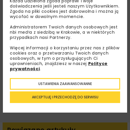
Każda udzielona zgoda poprawi Twoje
doświadczenia jeśli jesteś naszym Użytkownikiem.
Lubisz wiedzieć więcej?
Zgoda na pliki cookies jest dobrowolna i można ją
wycofać w dowolnym momencie.
Zapisz się do newslettera aby otrzymywać od
nas najlepsze informacje branżowe,
Administratorem Twoich danych osobowych jest
nbi med!a z siedzibą w Krakowie, a w niektórych
zaproszenia na wydarzenia, atrakcyjne oferty i
przypadkach nasi Partnerzy.
dedykowane akcje specjalne.
Więcej informacji o korzystaniu przez nas z plików
cookies oraz o przetwarzaniu Twoich danych
osobowych, w tym o przysługujących Ci
uprawnieniach, znajdziesz w naszej
Polityce
Zapoznałam/em się z
Polityką Prywatności
i
prywatności
.
Regulaminem
oraz wyrażam zgodę na otrzymywanie na
podany przeze mnie adres e-mail korespondencji
handlowej w postaci newslettera.
USTAWIENIA ZAAWANSOWANNE
ZAPISZ MNIE
AKCEPTUJĘ I PRZECHODZĘ DO SERWISU