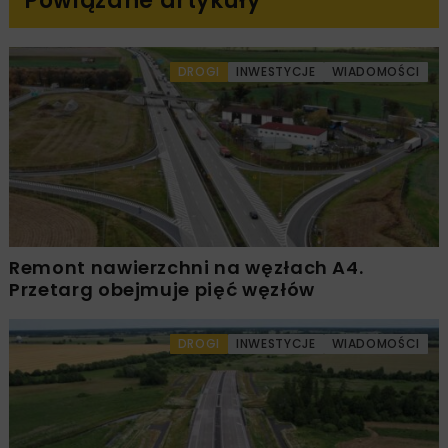
Powiązane artykuły
DROGI
INWESTYCJE
WIADOMOŚCI
Remont nawierzchni na węzłach A4.
Przetarg obejmuje pięć węzłów
DROGI
INWESTYCJE
WIADOMOŚCI