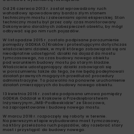
Od 26 czerwca 2013 r. został wprowadzony ruch
wahadłowy spowodowany bardzo złym stanem
technicznym mostu i zaleceniami opinii eksperckiej. Stan
techniczny mostu był przez cały czas monitorowany.
Dokonywano doraźnych zabezpieczeń obiektu, by mógł
odbywać się po nim ruch pojazdów.
W listopadzie 2015 r. zostało podpisane porozumienie
pomiędzy GDDKiA O/Kraków i protestującymi dotychczas
właścicielami działek, w myśl którego zobowiązali się oni
nieodpłatnie udostępnić działki na dojazd do mostu
tymczasowego, na czas budowy nowego obiektu
pod warunkiem budowy mostu po starym śladzie.
Właściciele udostępniający działki zobowiązali się
w porozumieniu także do tego, że nie będą podejmowali
działań prawnych mogących przedłużać procedury
administracyjne. To pozwoliło na ponowne uruchomienie
działań zmierzających do budowy nowego obiektu.
13 kwietnia 2016 r. została podpisana umowa pomiędzy
GDDKiA Oddział w Krakowie a Przedsiębiorstwem
Inżynieryjnym „IMB-Podbeskidzie” ze Skoczowa,
na zaprojektowanie i budowę nowego mostu.
W marcu 2018 r. rozpoczęły się roboty w terenie.
Na pierwszym etapie wybudowano most tymczasowy,
na który przełożono ruch pojazdów, aby rozebrać stary
most i przystąpić do budowy nowego.