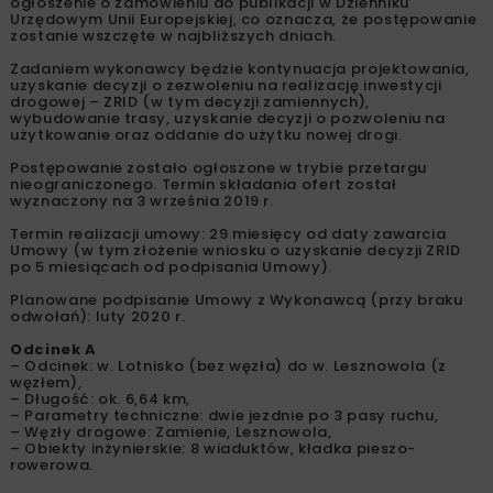
ogłoszenie o zamówieniu do publikacji w Dzienniku
Urzędowym Unii Europejskiej, co oznacza, że postępowanie
zostanie wszczęte w najbliższych dniach.
Zadaniem wykonawcy będzie kontynuacja projektowania,
uzyskanie decyzji o zezwoleniu na realizację inwestycji
drogowej – ZRID (w tym decyzji zamiennych),
wybudowanie trasy, uzyskanie decyzji o pozwoleniu na
użytkowanie oraz oddanie do użytku nowej drogi.
Postępowanie zostało ogłoszone w trybie przetargu
nieograniczonego. Termin składania ofert został
wyznaczony na 3 września 2019 r.
Termin realizacji umowy: 29 miesięcy od daty zawarcia
Umowy (w tym złożenie wniosku o uzyskanie decyzji ZRID
po 5 miesiącach od podpisania Umowy).
Planowane podpisanie Umowy z Wykonawcą (przy braku
odwołań): luty 2020 r.
Odcinek A
– Odcinek: w. Lotnisko (bez węzła) do w. Lesznowola (z
węzłem),
– Długość: ok. 6,64 km,
– Parametry techniczne: dwie jezdnie po 3 pasy ruchu,
– Węzły drogowe: Zamienie, Lesznowola,
– Obiekty inżynierskie: 8 wiaduktów, kładka pieszo-
rowerowa.