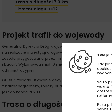
Trasa o długości 7,3 km
Element ciągu DK12
Projekt trafił do wojewody
Generalna Dyrekcja Dróg Krajowych i Autostrad przekazał
na realizację inwestycji drogowej (ZRID) dla obwodnicy W
Twoja 
została przygotowana przez firmę Mirbud, z którą we wrze
Tak jak
i buduj”. Wykonawca miał 10 miesięcy na opracowanie p
cookies
administracyjnej.
wygodn
GDDKiA zakłada uzyskanie decyzji ZRID na początku 2027 r
Są to p
z harmonogramem, roboty budowlane rozpoczną się wiosn
ważne f
dostoso
jest do końca 2028 r.
reklamy
Trasa o długości 7,3 km
Poza pl
serwisu