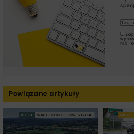
specj
Zap
wyraż
mail k
Powiązane artykuły
KOLEJ
WIADOMOŚCI
INWESTYCJE
DROGI