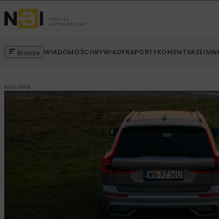
WIADOMOŚCI
WYWIADY
RAPORTY
KOMENTARZE
INW
Branże
REKLAMA