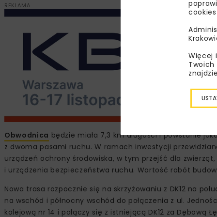
poprawi
REKLAMA
cookies
Adminis
Krakowi
Więcej 
Twoich 
znajdzi
USTA
Obwodnica
będzie miała 7,3 km długości i powstanie ja
z dwoma pasami ruchu. W ramach inwestycji przewidzia
urządzeń ochrony środowiska, w tym przejść dla zwierząt,
i urządzenia bezpieczeństwa ruchu. Wartość robót budowl
Nowa trasa rozpocznie się na skrzyżowaniu z DK12 na poł
na wschód i północny wschód do połączenia z ul. Jedności 
kolejową nr 14 i połączy się z istniejącą DK12 za Dębową