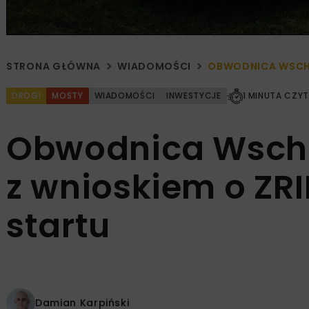
STRONA GŁÓWNA
WIADOMOŚCI
OBWODNICA WSCHOW
DROGI
MOSTY
WIADOMOŚCI
INWESTYCJE
1 MINUTA CZYT
Obwodnica Wscho
z wnioskiem o ZRI
startu
Damian Karpiński