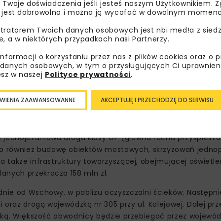
 Twoje doświadczenia jeśli jesteś naszym Użytkownikiem. Zg
 jest dobrowolna i można ją wycofać w dowolnym momenc
tratorem Twoich danych osobowych jest nbi med!a z siedz
e, a w niektórych przypadkach nasi Partnerzy.
informacji o korzystaniu przez nas z plików cookies oraz o 
danych osobowych, w tym o przysługujących Ci uprawnien
esz w naszej
Polityce prywatności
.
WIENIA ZAAWANSOWANNE
AKCEPTUJĘ I PRZECHODZĘ DO SERWISU
ko jednojezdniowa droga klasy GP (główna ruchu przyspiesz
no również budowę obiektów mostowych, skrzyżowań jedn
 a także infrastruktury towarzyszącej, obejmującej oświetl
anych przekracza 158 mln zł.
udnie od Wschowy, w pobliżu oczyszczalni ścieków. Następn
oraz drogą wojewódzką nr 305 przy ul. Kolejowej. Dalej prze
 Łęką. Większość obwodnicy będzie przebiegać przez wojewó