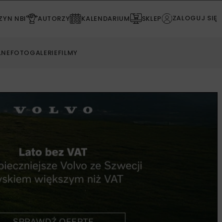
ZALOGUJ SIĘ
YN NBI
AUTORZY
KALENDARIUM
SKLEP
LNE
FOTOGALERIE
FILMY