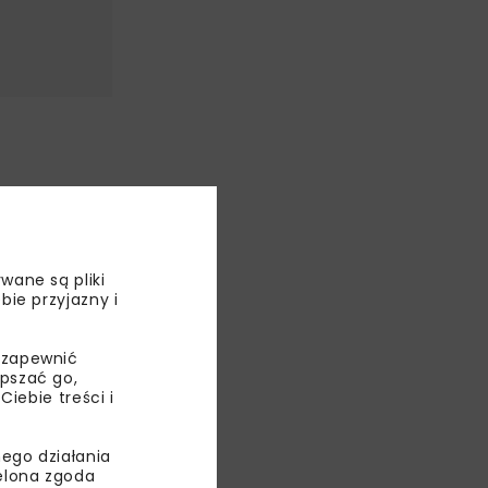
woleniu
ntacja
ule „Projektuj
wane są pliki
y
bie przyjazny i
 zapewnić
 planowane
epszać go,
ebie treści i
ego działania
ielona zgoda