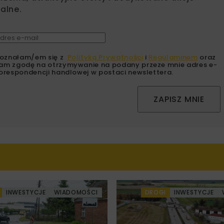
alne.
oznałam/em się z
Polityką Prywatności
i
Regulaminem
oraz
am zgodę na otrzymywanie na podany przeze mnie adres e-
orespondencji handlowej w postaci newslettera.
ZAPISZ MNIE
INWESTYCJE
WIADOMOŚCI
DROGI
INWESTYCJE