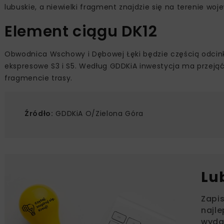
lubuskie, a niewielki fragment znajdzie się na terenie wo
Element ciągu DK12
Obwodnica Wschowy i Dębowej Łęki będzie częścią odcinka
ekspresowe S3 i S5. Według GDDKiA inwestycja ma przeją
fragmencie trasy.
Źródło:
GDDKiA O/Zielona Góra
Lu
Zapi
najle
wydar