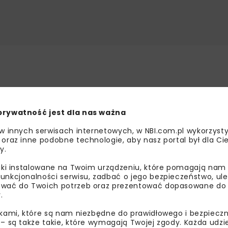
a do Wojewody Lubuskiego wniosek o wydanie decyzji o zez
schowy i Dębowej Łęki w ciągu drogi krajowej nr 12. Dokume
prywatność jest dla nas ważna
śniu 2025 r. podpisano umowę na realizację zadania w form
 w innych serwisach internetowych, w NBI.com.pl wykorzysty
rojektu budowlanego, niezbędnego do rozpoczęcia procedur
 oraz inne podobne technologie, aby nasz portal był dla Cie
y.
. Jeśli postępowanie administracyjne przebiegnie zgodnie
liki instalowane na Twoim urządzeniu, które pomagają nam
ą przyszłego roku. Udostępnienie nowej trasy kierowcom
unkcjonalności serwisu, zadbać o jego bezpieczeństwo, ul
wać do Twoich potrzeb oraz prezentować dopasowane do Ci
.
ikami, które są nam niezbędne do prawidłowego i bezpieczn
 – są także takie, które wymagają Twojej zgody. Każda udz