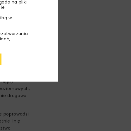
oda na pliki
ie.
ibą w
przetwarzaniu
iach,
onego)
opoziomowych,
enie drogowe
ie poprowadzi
tnie linię
dztwo