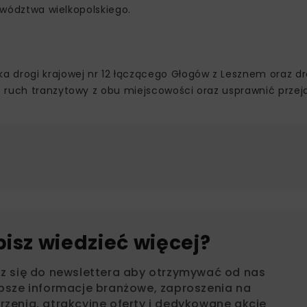
jewództwa wielkopolskiego.
 drogi krajowej nr 12 łączącego Głogów z Lesznem oraz dr
ć ruch tranzytowy z obu miejscowości oraz usprawnić prze
bisz wiedzieć więcej?
sz się do newslettera aby otrzymywać od nas
psze informacje branżowe, zaproszenia na
zenia, atrakcyjne oferty i dedykowane akcje