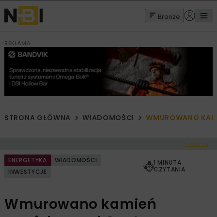
Branże
REKLAMA
STRONA GŁÓWNA
WIADOMOŚCI
WMUROWANO KAMIE
< Cofnij
ENERGETYKA
WIADOMOŚCI
1 MINUTA
CZYTANIA
INWESTYCJE
Wmurowano kamień