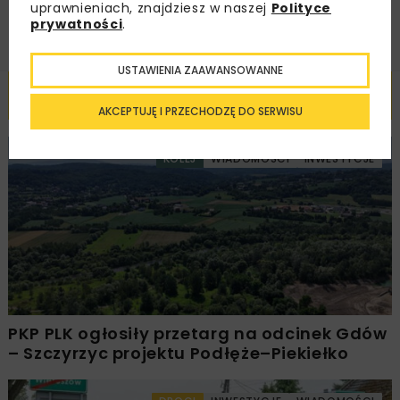
uprawnieniach, znajdziesz w naszej
Polityce
prywatności
.
USTAWIENIA ZAAWANSOWANNE
Powiązane artykuły
AKCEPTUJĘ I PRZECHODZĘ DO SERWISU
KOLEJ
WIADOMOŚCI
INWESTYCJE
PKP PLK ogłosiły przetarg na odcinek Gdów
– Szczyrzyc projektu Podłęże–Piekiełko