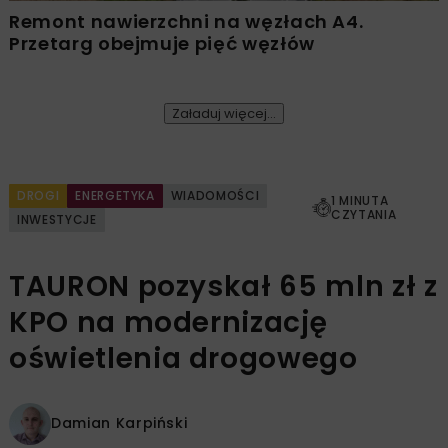
Remont nawierzchni na węzłach A4.
Przetarg obejmuje pięć węzłów
Załaduj więcej...
DROGI
ENERGETYKA
WIADOMOŚCI
1 MINUTA
CZYTANIA
INWESTYCJE
TAURON pozyskał 65 mln zł z
KPO na modernizację
oświetlenia drogowego
Damian Karpiński