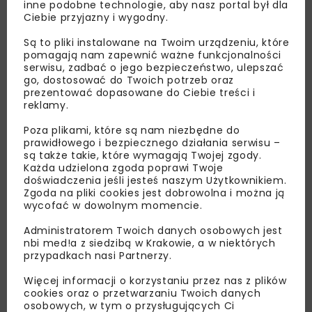
inne podobne technologie, aby nasz portal był dla
Ciebie przyjazny i wygodny.
Są to pliki instalowane na Twoim urządzeniu, które
pomagają nam zapewnić ważne funkcjonalności
serwisu, zadbać o jego bezpieczeństwo, ulepszać
go, dostosować do Twoich potrzeb oraz
Lubisz wiedzieć więcej?
prezentować dopasowane do Ciebie treści i
reklamy.
Zapisz się do newslettera aby otrzymywać od
Poza plikami, które są nam niezbędne do
nas najlepsze informacje branżowe,
prawidłowego i bezpiecznego działania serwisu –
zaproszenia na wydarzenia, atrakcyjne oferty i
są także takie, które wymagają Twojej zgody.
Każda udzielona zgoda poprawi Twoje
dedykowane akcje specjalne.
doświadczenia jeśli jesteś naszym Użytkownikiem.
Zgoda na pliki cookies jest dobrowolna i można ją
wycofać w dowolnym momencie.
Administratorem Twoich danych osobowych jest
Zapoznałam/em się z
Polityką Prywatności
i
nbi med!a z siedzibą w Krakowie, a w niektórych
Regulaminem
oraz wyrażam zgodę na otrzymywanie na
przypadkach nasi Partnerzy.
podany przeze mnie adres e-mail korespondencji
handlowej w postaci newslettera.
Więcej informacji o korzystaniu przez nas z plików
cookies oraz o przetwarzaniu Twoich danych
ZAPISZ MNIE
osobowych, w tym o przysługujących Ci