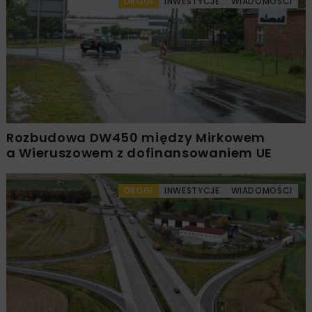
DROGI
INWESTYCJE
WIADOMOŚCI
Rozbudowa DW450 między Mirkowem
a Wieruszowem z dofinansowaniem UE
DROGI
INWESTYCJE
WIADOMOŚCI