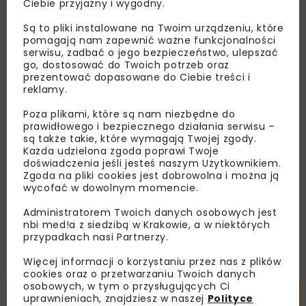
Ciebie przyjazny i wygodny.
Lubisz wiedzieć więcej?
Są to pliki instalowane na Twoim urządzeniu, które
Zapisz się do newslettera aby otrzymywać od
pomagają nam zapewnić ważne funkcjonalności
serwisu, zadbać o jego bezpieczeństwo, ulepszać
nas najlepsze informacje branżowe,
go, dostosować do Twoich potrzeb oraz
zaproszenia na wydarzenia, atrakcyjne oferty i
prezentować dopasowane do Ciebie treści i
dedykowane akcje specjalne.
reklamy.
Poza plikami, które są nam niezbędne do
prawidłowego i bezpiecznego działania serwisu –
są także takie, które wymagają Twojej zgody.
Każda udzielona zgoda poprawi Twoje
Zapoznałam/em się z
Polityką Prywatności
i
Regulaminem
oraz wyrażam zgodę na otrzymywanie na
doświadczenia jeśli jesteś naszym Użytkownikiem.
podany przeze mnie adres e-mail korespondencji
Zgoda na pliki cookies jest dobrowolna i można ją
handlowej w postaci newslettera.
wycofać w dowolnym momencie.
Administratorem Twoich danych osobowych jest
ZAPISZ MNIE
nbi med!a z siedzibą w Krakowie, a w niektórych
przypadkach nasi Partnerzy.
Więcej informacji o korzystaniu przez nas z plików
cookies oraz o przetwarzaniu Twoich danych
osobowych, w tym o przysługujących Ci
Powiązane artykuły
uprawnieniach, znajdziesz w naszej
Polityce