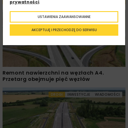
prywatności
.
USTAWIENIA ZAAWANSOWANNE
DROGI
INWESTYCJE
WIADOMOŚCI
AKCEPTUJĘ I PRZECHODZĘ DO SERWISU
Remont nawierzchni na węzłach A4.
Przetarg obejmuje pięć węzłów
DROGI
INWESTYCJE
WIADOMOŚCI