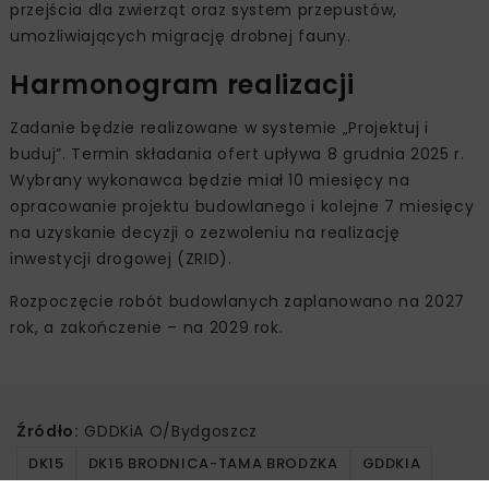
przejścia dla zwierząt oraz system przepustów,
umożliwiających migrację drobnej fauny.
Harmonogram realizacji
Zadanie będzie realizowane w systemie „Projektuj i
buduj”. Termin składania ofert upływa 8 grudnia 2025 r.
Wybrany wykonawca będzie miał 10 miesięcy na
opracowanie projektu budowlanego i kolejne 7 miesięcy
na uzyskanie decyzji o zezwoleniu na realizację
inwestycji drogowej (ZRID).
Rozpoczęcie robót budowlanych zaplanowano na 2027
rok, a zakończenie – na 2029 rok.
Źródło:
GDDKiA O/Bydgoszcz
DK15
DK15 BRODNICA-TAMA BRODZKA
GDDKIA