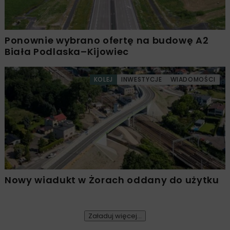
Ponownie wybrano ofertę na budowę A2
Biała Podlaska–Kijowiec
KOLEJ
INWESTYCJE
WIADOMOŚCI
Nowy wiadukt w Żorach oddany do użytku
Załaduj więcej...