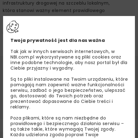
infrastruktury drogowej na szczeblu lokalnym,
która stanowi ważny element prawidłowego
funkcjonowania i rozwoju gospodarki oraz przyczynia się
do poprawy poziomu życia obywateli. W budżecie RFRD
na 2025 r. na wsparcie inwestycji samorządowych
zaplanowano 2,7 mld zł.
Twoja prywatność jest dla nas ważna
Tak jak w innych serwisach internetowych, w
NBI.com.pl wykorzystywane są pliki cookies oraz
inne podobne technologie, aby nasz portal był dla
Ciebie przyjazny i wygodny.
Źródło:
Ministerstwo Infrastruktury,
www.gov.pl/web/infrastruktura/
Są to pliki instalowane na Twoim urządzeniu, które
FRPA
KRAJOWA STRATEGIA TRANSPORTOWA
pomagają nam zapewnić ważne funkcjonalności
serwisu, zadbać o jego bezpieczeństwo, ulepszać
MINISTERSTWO INFRASTRUKTURY
RFRD
go, dostosować do Twoich potrzeb oraz
prezentować dopasowane do Ciebie treści i
TABOR KOLEJOWY
TRANSPORT KOLEJOWY
reklamy.
Poza plikami, które są nam niezbędne do
prawidłowego i bezpiecznego działania serwisu –
są także takie, które wymagają Twojej zgody.
Każda udzielona zgoda poprawi Twoje