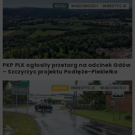
KOLEJ
WIADOMOŚCI
INWESTYCJE
PKP PLK ogłosiły przetarg na odcinek Gdów
– Szczyrzyc projektu Podłęże–Piekiełko
DROGI
INWESTYCJE
WIADOMOŚCI