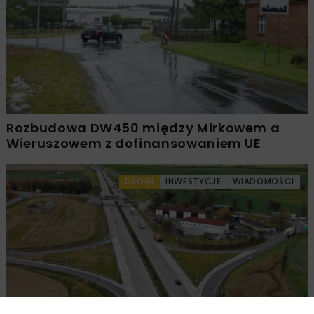
Rozbudowa DW450 między Mirkowem a
Wieruszowem z dofinansowaniem UE
DROGI
INWESTYCJE
WIADOMOŚCI