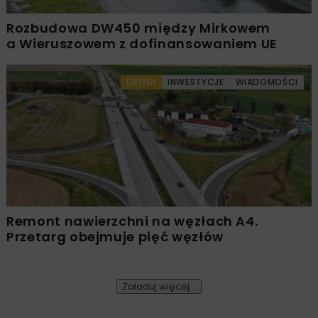
Rozbudowa DW450 między Mirkowem
a Wieruszowem z dofinansowaniem UE
DROGI
INWESTYCJE
WIADOMOŚCI
Remont nawierzchni na węzłach A4.
Przetarg obejmuje pięć węzłów
Załaduj więcej...