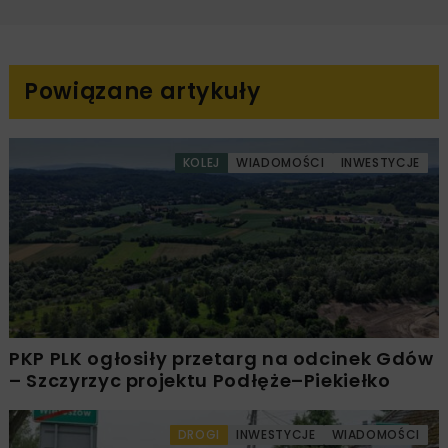
Powiązane artykuły
KOLEJ
WIADOMOŚCI
INWESTYCJE
PKP PLK ogłosiły przetarg na odcinek Gdów
– Szczyrzyc projektu Podłęże–Piekiełko
DROGI
INWESTYCJE
WIADOMOŚCI