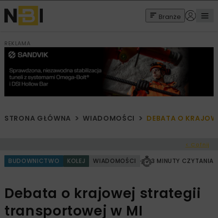
Branże
REKLAMA
STRONA GŁÓWNA
WIADOMOŚCI
DEBATA O KRAJOW
< Cofnij
BUDOWNICTWO
KOLEJ
WIADOMOŚCI
3 MINUTY CZYTANIA
Debata o krajowej strategii
transportowej w MI