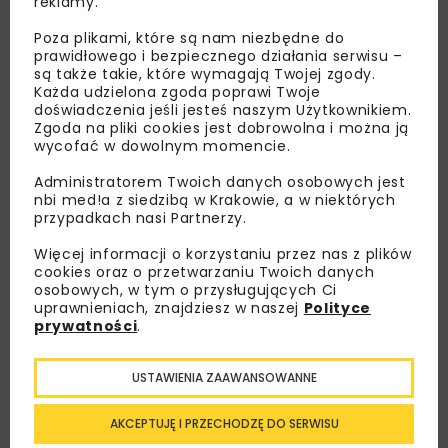
reklamy.
Poza plikami, które są nam niezbędne do
prawidłowego i bezpiecznego działania serwisu –
są także takie, które wymagają Twojej zgody.
Każda udzielona zgoda poprawi Twoje
doświadczenia jeśli jesteś naszym Użytkownikiem.
Zgoda na pliki cookies jest dobrowolna i można ją
wycofać w dowolnym momencie.
Lubisz wiedzieć więcej?
Administratorem Twoich danych osobowych jest
nbi med!a z siedzibą w Krakowie, a w niektórych
przypadkach nasi Partnerzy.
Zapisz się do newslettera aby otrzymywać od
nas najlepsze informacje branżowe,
Więcej informacji o korzystaniu przez nas z plików
zaproszenia na wydarzenia, atrakcyjne oferty i
cookies oraz o przetwarzaniu Twoich danych
osobowych, w tym o przysługujących Ci
dedykowane akcje specjalne.
uprawnieniach, znajdziesz w naszej
Polityce
prywatności
.
USTAWIENIA ZAAWANSOWANNE
Zapoznałam/em się z
Polityką Prywatności
i
Regulaminem
oraz wyrażam zgodę na otrzymywanie na
podany przeze mnie adres e-mail korespondencji
AKCEPTUJĘ I PRZECHODZĘ DO SERWISU
handlowej w postaci newslettera.