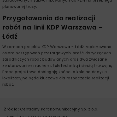
zabudowanych zakwalifikowanych do PDN na przebiegu
planowanej trasy.
Przygotowania do realizacji
robót na linii KDP Warszawa –
Łódź
W ramach projektu KDP Warszawa – Łódź zaplanowano
osiem postępowań przetargowych: sześć dotyczących
zasadniczych robót budowlanych oraz dwa związane
ze sterowaniem ruchem, teletechniką i siecią trakcyjną.
Prace projektowe dobiegają końca, a kolejne decyzje
lokalizacyjne będą kluczowe dla rozpoczęcia realizacji
robót.
Źródło:
Centralny Port Komunikacyjny Sp. z o.o.
CPK
DECYZJA LOKALIZACYJNA