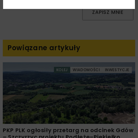
ZAPISZ MNIE
Powiązane artykuły
KOLEJ
WIADOMOŚCI
INWESTYCJE
PKP PLK ogłosiły przetarg na odcinek Gdów
– Szczyrzyc projektu Podłęże–Piekiełko