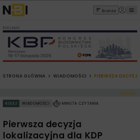
Branże
REKLAMA
STRONA GŁÓWNA
WIADOMOŚCI
PIERWSZA DECYZJ
< Cofnij
KOLEJ
WIADOMOŚCI
1 MINUTA CZYTANIA
Pierwsza decyzja
lokalizacyjna dla KDP