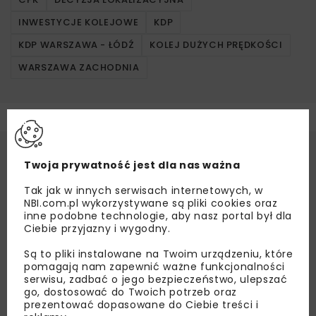
INWESTYCJE KOLEJOWE
KDP
KDP WARSZAWA - ŁÓDŹ
KOLEJ DUŻYCH PRĘDKOŚCI
WARSZAWA ZACHODNIA
Twoja prywatność jest dla nas ważna
Tak jak w innych serwisach internetowych, w
NBI.com.pl wykorzystywane są pliki cookies oraz
inne podobne technologie, aby nasz portal był dla
Ciebie przyjazny i wygodny.
Są to pliki instalowane na Twoim urządzeniu, które
pomagają nam zapewnić ważne funkcjonalności
serwisu, zadbać o jego bezpieczeństwo, ulepszać
go, dostosować do Twoich potrzeb oraz
prezentować dopasowane do Ciebie treści i