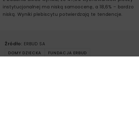
instytucjonalnej ma niską samoocenę, a 18,6% – bardzo
niską. Wyniki plebiscytu potwierdzają te tendencje.
Źródło:
ERBUD SA
DOMY DZIECKA
FUNDACJA ERBUD
MŁODZIEŻOWE SŁOWO ROKU
PIECZA ZASTĘPCZA
SAMOOCENA MŁODZIEŻY
ULUNG
Powiązane artykuły
KOLEJ
WIADOMOŚCI
INWESTYCJE