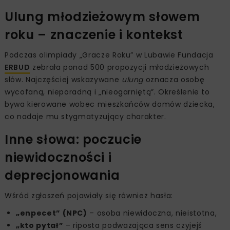
Ulung młodzieżowym słowem
roku – znaczenie i kontekst
Podczas olimpiady „Gracze Roku” w Lubawie Fundacja
ERBUD
zebrała ponad 500 propozycji młodzieżowych
słów. Najczęściej wskazywane
ulung
oznacza osobę
wycofaną, nieporadną i „nieogarniętą”. Określenie to
bywa kierowane wobec mieszkańców domów dziecka,
co nadaje mu stygmatyzujący charakter.
Inne słowa: poczucie
niewidoczności i
deprecjonowania
Wśród zgłoszeń pojawiały się również hasła:
„enpecet” (NPC)
– osoba niewidoczna, nieistotna,
„kto pytał”
– riposta podważająca sens czyjejś