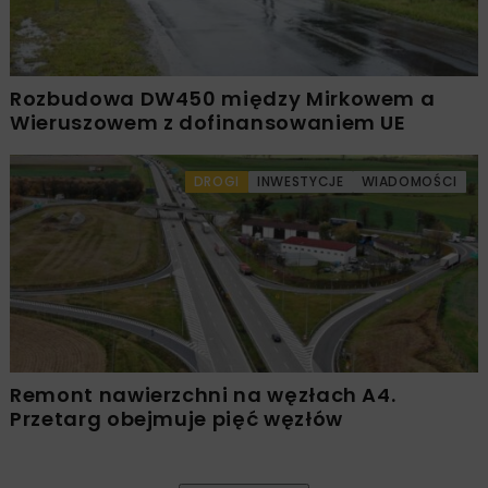
Rozbudowa DW450 między Mirkowem a
Wieruszowem z dofinansowaniem UE
DROGI
INWESTYCJE
WIADOMOŚCI
Remont nawierzchni na węzłach A4.
Przetarg obejmuje pięć węzłów