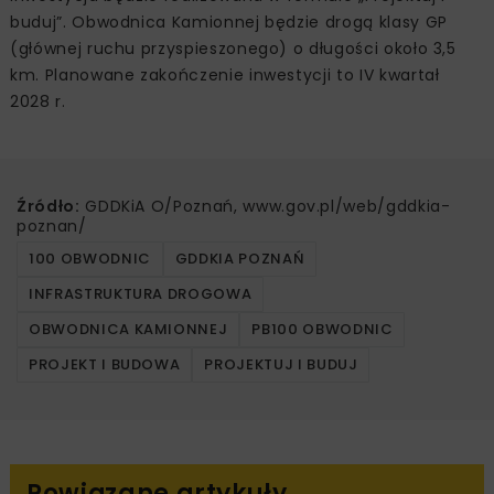
buduj”. Obwodnica Kamionnej będzie drogą klasy GP
(głównej ruchu przyspieszonego) o długości około 3,5
km. Planowane zakończenie inwestycji to IV kwartał
2028 r.
Źródło:
GDDKiA O/Poznań, www.gov.pl/web/gddkia-
poznan/
100 OBWODNIC
GDDKIA POZNAŃ
INFRASTRUKTURA DROGOWA
OBWODNICA KAMIONNEJ
PB100 OBWODNIC
PROJEKT I BUDOWA
PROJEKTUJ I BUDUJ
Powiązane artykuły