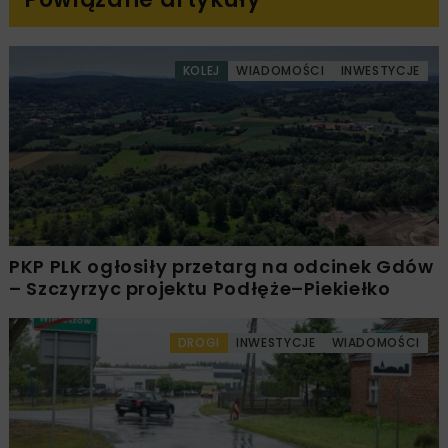
KOLEJ
WIADOMOŚCI
INWESTYCJE
PKP PLK ogłosiły przetarg na odcinek Gdów
– Szczyrzyc projektu Podłęże–Piekiełko
DROGI
INWESTYCJE
WIADOMOŚCI