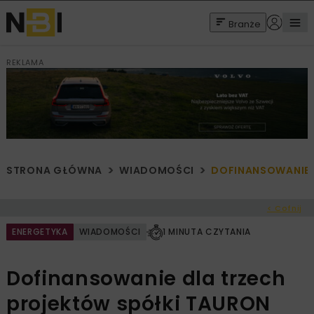
Branże
REKLAMA
STRONA GŁÓWNA
WIADOMOŚCI
DOFINANSOWANIE 
< Cofnij
ENERGETYKA
WIADOMOŚCI
1 MINUTA CZYTANIA
Dofinansowanie dla trzech
projektów spółki TAURON