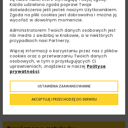
Każda udzielona zgoda poprawi Twoje
Lubisz wiedzieć więcej?
doświadczenia jeśli jesteś naszym Użytkownikiem.
Zgoda na pliki cookies jest dobrowolna i można ją
wycofać w dowolnym momencie.
Zapisz się do newslettera aby otrzymywać od
nas najlepsze informacje branżowe,
Administratorem Twoich danych osobowych jest
zaproszenia na wydarzenia, atrakcyjne oferty i
nbi med!a z siedzibą w Krakowie, a w niektórych
dedykowane akcje specjalne.
przypadkach nasi Partnerzy.
Więcej informacji o korzystaniu przez nas z plików
cookies oraz o przetwarzaniu Twoich danych
osobowych, w tym o przysługujących Ci
uprawnieniach, znajdziesz w naszej
Polityce
Zapoznałam/em się z
Polityką Prywatności
i
prywatności
.
Regulaminem
oraz wyrażam zgodę na otrzymywanie na
podany przeze mnie adres e-mail korespondencji
handlowej w postaci newslettera.
USTAWIENIA ZAAWANSOWANNE
ZAPISZ MNIE
AKCEPTUJĘ I PRZECHODZĘ DO SERWISU