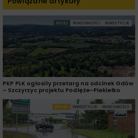
Powiązane artykuły
KOLEJ
WIADOMOŚCI
INWESTYCJE
PKP PLK ogłosiły przetarg na odcinek Gdów
– Szczyrzyc projektu Podłęże–Piekiełko
DROGI
INWESTYCJE
WIADOMOŚCI