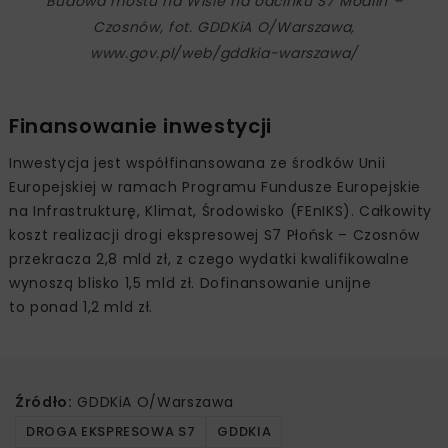
Budowa mostu na Wiśle na odcinku S7 Modlin –
Czosnów, fot. GDDKiA O/Warszawa,
www.gov.pl/web/gddkia-warszawa/
Finansowanie inwestycji
Inwestycja jest współfinansowana ze środków Unii
Europejskiej w ramach Programu Fundusze Europejskie
na Infrastrukturę, Klimat, Środowisko (FEnIKS). Całkowity
koszt realizacji drogi ekspresowej S7 Płońsk – Czosnów
przekracza 2,8 mld zł, z czego wydatki kwalifikowalne
wynoszą blisko 1,5 mld zł. Dofinansowanie unijne
to ponad 1,2 mld zł.
Źródło:
GDDKiA O/Warszawa
DROGA EKSPRESOWA S7
GDDKIA