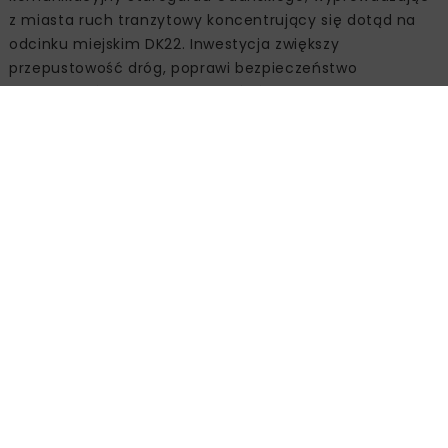
z miasta ruch tranzytowy koncentrujący się dotąd na
odcinku miejskim DK22. Inwestycja zwiększy
przepustowość dróg, poprawi bezpieczeństwo
użytkowników ruchu i mieszkańców oraz podniesie
komfort przejazdu dla ruchu dalekobieżnego i
regionalnego. Realizacja projektu będzie prowadzona z
zachowaniem wysokich standardów ochrony środowiska
i zasad zrównoważonego rozwoju.
Harmonogram realizacji
Zadanie będzie prowadzone w systemie „Projektuj i
buduj”. Wykonawca przygotuje dokumentację
projektową niezbędną do uzyskania decyzji ZRID, a
następnie przystąpi do robót budowlanych. Na realizację
całego przedsięwzięcia przewidziano 39 miesięcy od
podpisania umowy, z wyłączeniem okresów zimowych
(16 grudnia – 15 marca). Planowany termin podpisania
umowy to przełom III i IV kwartału 2025 r., a zakończenie