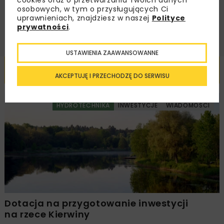
osobowych, w tym o przysługujących Ci
ZAPISZ MNIE
uprawnieniach, znajdziesz w naszej
Polityce
prywatności
.
USTAWIENIA ZAAWANSOWANNE
Powiązane artykuły
AKCEPTUJĘ I PRZECHODZĘ DO SERWISU
HYDROTECHNIKA
INWESTYCJE
WIADOMOŚCI
Dotacja na przygotowanie inwestycji
na rzece Kierwiny