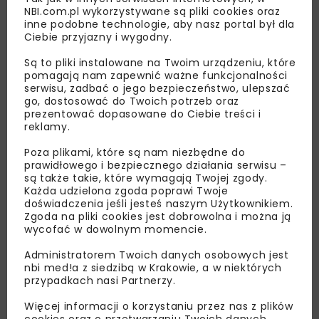
NBI.com.pl wykorzystywane są pliki cookies oraz
inne podobne technologie, aby nasz portal był dla
Ciebie przyjazny i wygodny.
Są to pliki instalowane na Twoim urządzeniu, które
pomagają nam zapewnić ważne funkcjonalności
serwisu, zadbać o jego bezpieczeństwo, ulepszać
go, dostosować do Twoich potrzeb oraz
prezentować dopasowane do Ciebie treści i
Lubisz wiedzieć więcej?
reklamy.
Zapisz się do newslettera aby otrzymywać od
Poza plikami, które są nam niezbędne do
nas najlepsze informacje branżowe,
prawidłowego i bezpiecznego działania serwisu –
są także takie, które wymagają Twojej zgody.
zaproszenia na wydarzenia, atrakcyjne oferty i
Każda udzielona zgoda poprawi Twoje
dedykowane akcje specjalne.
doświadczenia jeśli jesteś naszym Użytkownikiem.
Zgoda na pliki cookies jest dobrowolna i można ją
wycofać w dowolnym momencie.
Administratorem Twoich danych osobowych jest
Zapoznałam/em się z
Polityką Prywatności
i
nbi med!a z siedzibą w Krakowie, a w niektórych
Regulaminem
oraz wyrażam zgodę na otrzymywanie na
przypadkach nasi Partnerzy.
podany przeze mnie adres e-mail korespondencji
handlowej w postaci newslettera.
Więcej informacji o korzystaniu przez nas z plików
cookies oraz o przetwarzaniu Twoich danych