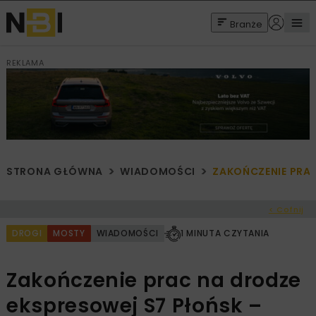
Branże
REKLAMA
STRONA GŁÓWNA
WIADOMOŚCI
ZAKOŃCZENIE PRA
< Cofnij
DROGI
MOSTY
WIADOMOŚCI
1 MINUTA CZYTANIA
Zakończenie prac na drodze
ekspresowej S7 Płońsk –