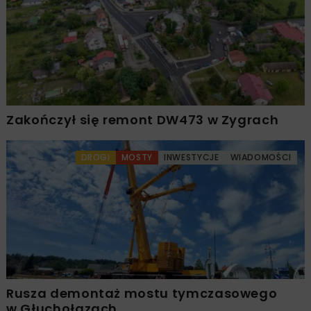
Zakończył się remont DW473 w Zygrach
DROGI
MOSTY
INWESTYCJE
WIADOMOŚCI
Rusza demontaż mostu tymczasowego
w Głuchołazach