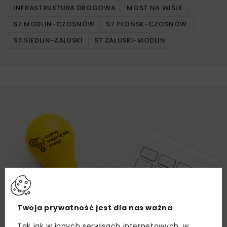
INFRASTRUKTURA DROGOWA
MOST NA WIŚLE
S7 MODLIN-CZOSNÓW
S7 PŁOŃSK-CZOSNÓW
S7 SIEDLIN-ZAŁUSKI
S7 ZAŁUSKI-MODLIN
Twoja prywatność jest dla nas ważna
Tak jak w innych serwisach internetowych, w