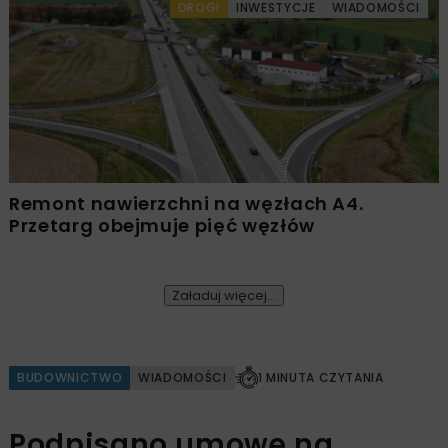
DROGI
INWESTYCJE
WIADOMOŚCI
Remont nawierzchni na węzłach A4.
Przetarg obejmuje pięć węzłów
Załaduj więcej...
BUDOWNICTWO
WIADOMOŚCI
1 MINUTA CZYTANIA
Podpisano umowę na