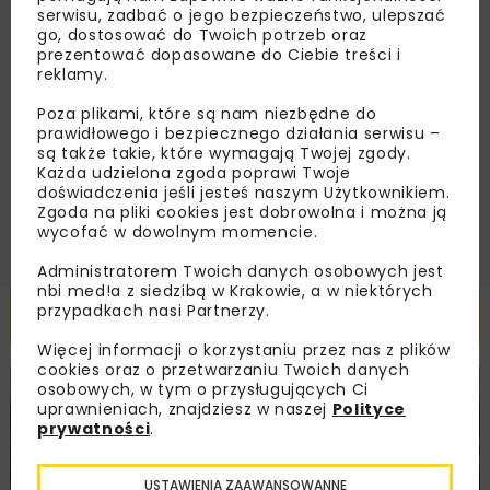
serwisu, zadbać o jego bezpieczeństwo, ulepszać
go, dostosować do Twoich potrzeb oraz
prezentować dopasowane do Ciebie treści i
reklamy.
Zapoznałam/em się z
Polityką Prywatności
i
Regulaminem
oraz wyrażam zgodę na otrzymywanie na
podany przeze mnie adres e-mail korespondencji
Poza plikami, które są nam niezbędne do
handlowej w postaci newslettera.
prawidłowego i bezpiecznego działania serwisu –
są także takie, które wymagają Twojej zgody.
Każda udzielona zgoda poprawi Twoje
ZAPISZ MNIE
doświadczenia jeśli jesteś naszym Użytkownikiem.
Zgoda na pliki cookies jest dobrowolna i można ją
wycofać w dowolnym momencie.
Administratorem Twoich danych osobowych jest
nbi med!a z siedzibą w Krakowie, a w niektórych
Powiązane artykuły
przypadkach nasi Partnerzy.
Więcej informacji o korzystaniu przez nas z plików
cookies oraz o przetwarzaniu Twoich danych
osobowych, w tym o przysługujących Ci
KOLEJ
WIADOMOŚCI
INWESTYCJE
uprawnieniach, znajdziesz w naszej
Polityce
prywatności
.
USTAWIENIA ZAAWANSOWANNE