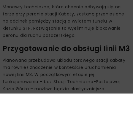
Manewry techniczne, które obecnie odbywają się na
torze przy peronie stacji Kabaty, zostaną przeniesione
na odcinek pomiędzy stacją a wylotem tunelu w
kierunku STP. Rozwiązanie to wyeliminuje blokowanie
peronu dla ruchu pasażerskiego.
Przygotowanie do obsługi linii M3
Planowana przebudowa układu torowego stacji Kabaty
ma również znaczenie w kontekście uruchomienia
nowej linii M3. W początkowym etapie jej
funkcjonowania – bez Stacji Techniczno-Postojowej
Kozia Górka – możliwe będzie elastyczniejsze
zarządzanie ruchem. Część pociągów będzie mogła być
wprowadzana na nową linię poprzez linię M1 z
wykorzystaniem STP Kabaty.
Organizacja prac