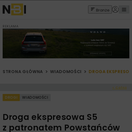
Branże
REKLAMA
STRONA GŁÓWNA
WIADOMOŚCI
DROGA EKSPRESOW
< Cofnij
DROGI
WIADOMOŚCI
Droga ekspresowa S5
z patronatem Powstańców