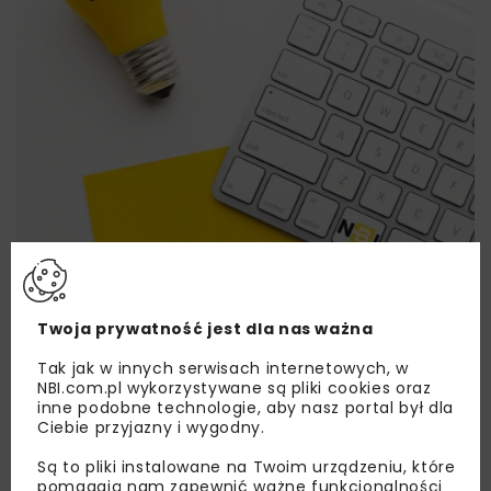
Twoja prywatność jest dla nas ważna
Lubisz wiedzieć więcej?
Tak jak w innych serwisach internetowych, w
NBI.com.pl wykorzystywane są pliki cookies oraz
Zapisz się do newslettera aby otrzymywać od
inne podobne technologie, aby nasz portal był dla
nas najlepsze informacje branżowe,
Ciebie przyjazny i wygodny.
zaproszenia na wydarzenia, atrakcyjne oferty i
dedykowane akcje specjalne.
Są to pliki instalowane na Twoim urządzeniu, które
pomagają nam zapewnić ważne funkcjonalności