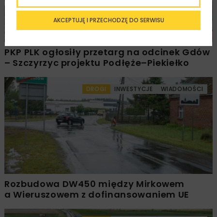
AKCEPTUJĘ I PRZECHODZĘ DO SERWISU
PKP PLK ogłosiły przetarg na odcinek Gdów
– Szczyrzyc projektu Podłęże–Piekiełko
DROGI
INWESTYCJE
WIADOMOŚCI
Rozbudowa DW450 między Mirkowem
a Wieruszowem z dofinansowaniem UE