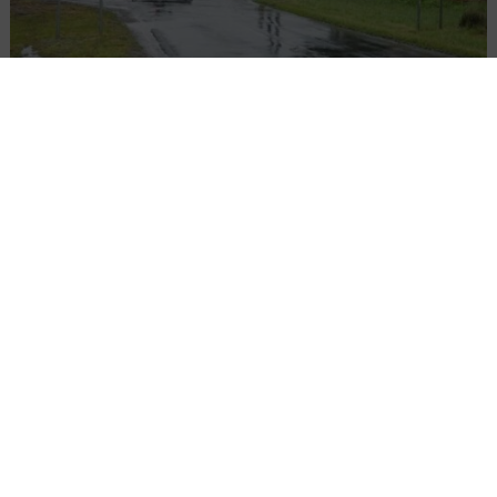
Rozbudowa DW450 między Mirkowem a
Wieruszowem z dofinansowaniem UE
DROGI
INWESTYCJE
WIADOMOŚCI
Remont nawierzchni na węzłach A4.
Przetarg obejmuje pięć węzłów