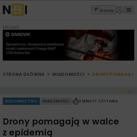
Branże
REKLAMA
STRONA GŁÓWNA
WIADOMOŚCI
DRONY POMAGAJĄ 
< Cofnij
BUDOWNICTWO
WIADOMOŚCI
3 MINUTY CZYTANIA
Drony pomagają w walce
z epidemią