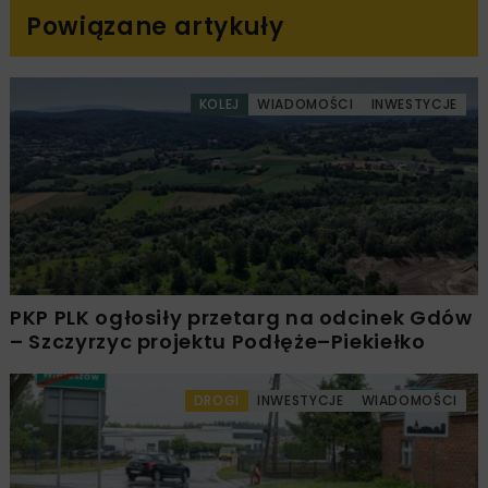
Powiązane artykuły
KOLEJ
WIADOMOŚCI
INWESTYCJE
PKP PLK ogłosiły przetarg na odcinek Gdów
– Szczyrzyc projektu Podłęże–Piekiełko
DROGI
INWESTYCJE
WIADOMOŚCI