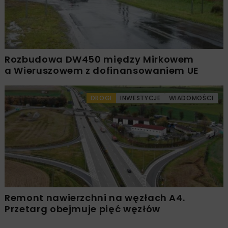
Rozbudowa DW450 między Mirkowem
a Wieruszowem z dofinansowaniem UE
DROGI
INWESTYCJE
WIADOMOŚCI
Remont nawierzchni na węzłach A4.
Przetarg obejmuje pięć węzłów