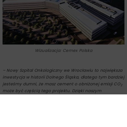
Wizualizacja: Cemex Polska
– Nowy Szpital Onkologiczny we Wrocławiu to największa
inwestycja w historii Dolnego Śląska, dlatego tym bardziej
jesteśmy dumni, że masz cement o obniżonej emisji CO
2
może być częścią tego projektu. Dzięki naszym
inwestycjom w rozwój innowacyjnych i niskoemisyjnych
technologii możemy zapewniać wysokie standardy dla
nowoczesnego budownictwa i realizować naszą strategię
„Future in Action” –
mówi
Rafał Gajewski
, Dyrektor
Pionu Handlowego i Członek Zarządu Cemex Polska.