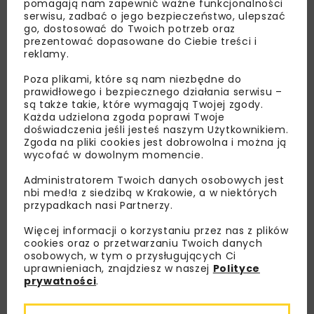
pomagają nam zapewnić ważne funkcjonalności
serwisu, zadbać o jego bezpieczeństwo, ulepszać
go, dostosować do Twoich potrzeb oraz
prezentować dopasowane do Ciebie treści i
reklamy.
Poza plikami, które są nam niezbędne do
prawidłowego i bezpiecznego działania serwisu –
są także takie, które wymagają Twojej zgody.
Każda udzielona zgoda poprawi Twoje
doświadczenia jeśli jesteś naszym Użytkownikiem.
Zgoda na pliki cookies jest dobrowolna i można ją
wycofać w dowolnym momencie.
Administratorem Twoich danych osobowych jest
nbi med!a z siedzibą w Krakowie, a w niektórych
przypadkach nasi Partnerzy.
Więcej informacji o korzystaniu przez nas z plików
Lubisz wiedzieć więcej?
cookies oraz o przetwarzaniu Twoich danych
osobowych, w tym o przysługujących Ci
Zapisz się do newslettera aby otrzymywać od
uprawnieniach, znajdziesz w naszej
Polityce
nas najlepsze informacje branżowe,
prywatności
.
zaproszenia na wydarzenia, atrakcyjne oferty i
dedykowane akcje specjalne.