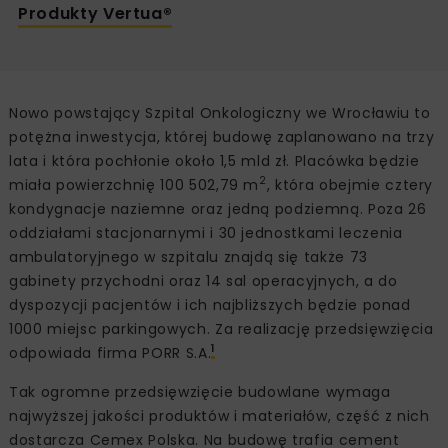
Produkty Vertua®
Nowo powstający Szpital Onkologiczny we Wrocławiu to
potężna inwestycja, której budowę zaplanowano na trzy
lata i która pochłonie około 1,5 mld zł. Placówka będzie
2
miała powierzchnię 100 502,79 m
, która obejmie cztery
kondygnacje naziemne oraz jedną podziemną. Poza 26
oddziałami stacjonarnymi i 30 jednostkami leczenia
ambulatoryjnego w szpitalu znajdą się także 73
gabinety przychodni oraz 14 sal operacyjnych, a do
dyspozycji pacjentów i ich najbliższych będzie ponad
1000 miejsc parkingowych. Za realizację przedsięwzięcia
1
odpowiada firma PORR S.A.
Tak ogromne przedsięwzięcie budowlane wymaga
najwyższej jakości produktów i materiałów, część z nich
dostarcza Cemex Polska. Na budowę trafia cement