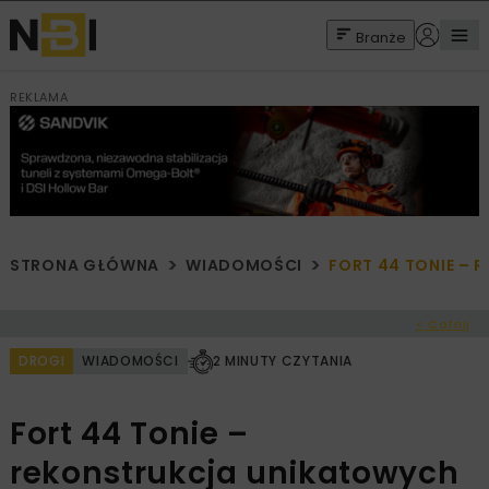
Branże
REKLAMA
STRONA GŁÓWNA
WIADOMOŚCI
FORT 44 TONIE –
< Cofnij
DROGI
WIADOMOŚCI
2 MINUTY CZYTANIA
Fort 44 Tonie –
rekonstrukcja unikatowych