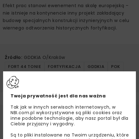
Efekt prac stanowi ewenement na skalę europejską –
nie istnieje na kontynencie inny projekt zakładający
budowę specjalnych konstrukcji inżynieryjnych w celu
wiernego odtworzenia historycznych fortyfikacji.
Źródło:
GDDKiA O/Kraków
FORT 44 TONIE
FORTYFIKACJA
GDDKIA
POK
REKONSTRUKCJA
S52
Twoja prywatność jest dla nas ważna
Tak jak w innych serwisach internetowych, w
NBI.com.pl wykorzystywane są pliki cookies oraz
inne podobne technologie, aby nasz portal był dla
Ciebie przyjazny i wygodny.
Są to pliki instalowane na Twoim urządzeniu, które