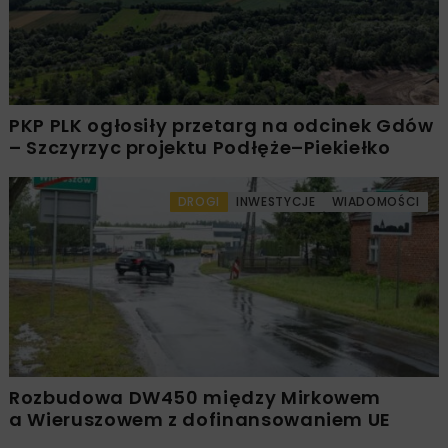
PKP PLK ogłosiły przetarg na odcinek Gdów
– Szczyrzyc projektu Podłęże–Piekiełko
DROGI
INWESTYCJE
WIADOMOŚCI
Rozbudowa DW450 między Mirkowem
a Wieruszowem z dofinansowaniem UE