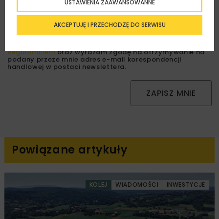
USTAWIENIA ZAAWANSOWANNE
AKCEPTUJĘ I PRZECHODZĘ DO SERWISU
Zapoznałam/em się z
Polityką Prywatności
i
Regulaminem
oraz wyrażam zgodę na otrzymywanie na
podany przeze mnie adres e-mail korespondencji
handlowej w postaci newslettera.
ZAPISZ MNIE
Powiązane artykuły
KOLEJ
WIADOMOŚCI
INWESTYCJE