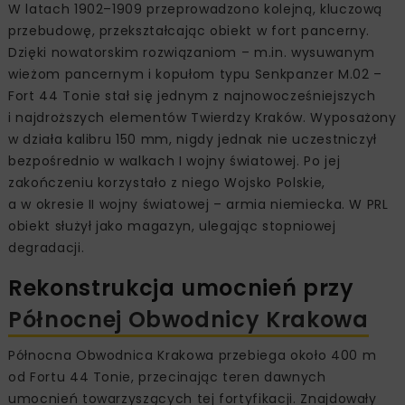
W latach 1902–1909 przeprowadzono kolejną, kluczową
przebudowę, przekształcając obiekt w fort pancerny.
Dzięki nowatorskim rozwiązaniom – m.in. wysuwanym
wieżom pancernym i kopułom typu Senkpanzer M.02 –
Fort 44 Tonie stał się jednym z najnowocześniejszych
i najdroższych elementów Twierdzy Kraków. Wyposażony
w działa kalibru 150 mm, nigdy jednak nie uczestniczył
bezpośrednio w walkach I wojny światowej. Po jej
zakończeniu korzystało z niego Wojsko Polskie,
a w okresie II wojny światowej – armia niemiecka. W PRL
obiekt służył jako magazyn, ulegając stopniowej
degradacji.
Rekonstrukcja umocnień przy
Północnej Obwodnicy Krakowa
Północna Obwodnica Krakowa przebiega około 400 m
od Fortu 44 Tonie, przecinając teren dawnych
umocnień towarzyszących tej fortyfikacji. Znajdowały