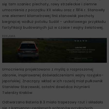
się tam szaniec piechoty, rowy strzeleckie i ziemne
umocnienia z początku XX wieku oraz z 1914 r. Stanowiły
one element kilometrowej linii stanowisk piechoty
biegnącej wzdłuż potoku Sudół – unikatowego przykładu
fortyfikacji budowanych już w czasie I wojny światowej.
REKLAMA
Umocnienia projektowano z myślą o rozproszonej
obronie, inspirowanej doświadczeniami wojny rosyjsko-
japońskiej. Znaczący wkład w ich rozwój miał pułkownik
Stanisław Starzewski, ostatni dowódca inżynierii
Twierdzy Kraków.
Odtwarzana Bateria B.3 miała trapezowy rzut i składała
się z kamienno-ceglanych schronów przykrytych