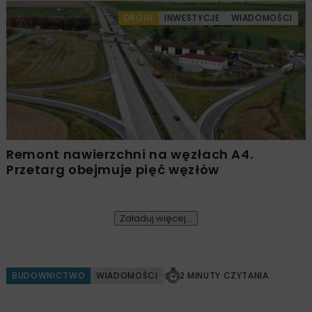
DROGI
INWESTYCJE
WIADOMOŚCI
Remont nawierzchni na węzłach A4.
Przetarg obejmuje pięć węzłów
Załaduj więcej...
BUDOWNICTWO
WIADOMOŚCI
2 MINUTY CZYTANIA