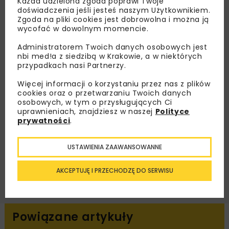
Lubisz wiedzieć więcej?
Każda udzielona zgoda poprawi Twoje
doświadczenia jeśli jesteś naszym Użytkownikiem.
Zgoda na pliki cookies jest dobrowolna i można ją
Zapisz się do newslettera aby otrzymywać od
wycofać w dowolnym momencie.
nas najlepsze informacje branżowe,
zaproszenia na wydarzenia, atrakcyjne oferty i
Administratorem Twoich danych osobowych jest
nbi med!a z siedzibą w Krakowie, a w niektórych
dedykowane akcje specjalne.
przypadkach nasi Partnerzy.
Więcej informacji o korzystaniu przez nas z plików
cookies oraz o przetwarzaniu Twoich danych
osobowych, w tym o przysługujących Ci
Zapoznałam/em się z
Polityką Prywatności
i
uprawnieniach, znajdziesz w naszej
Polityce
Regulaminem
oraz wyrażam zgodę na otrzymywanie na
prywatności
.
podany przeze mnie adres e-mail korespondencji
handlowej w postaci newslettera.
USTAWIENIA ZAAWANSOWANNE
ZAPISZ MNIE
AKCEPTUJĘ I PRZECHODZĘ DO SERWISU
Powiązane artykuły