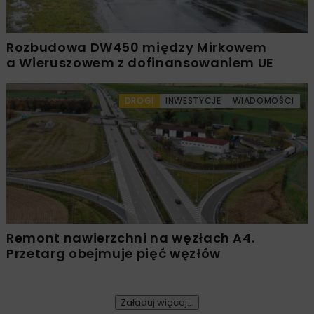
Rozbudowa DW450 między Mirkowem
a Wieruszowem z dofinansowaniem UE
DROGI
INWESTYCJE
WIADOMOŚCI
Remont nawierzchni na węzłach A4.
Przetarg obejmuje pięć węzłów
Załaduj więcej...