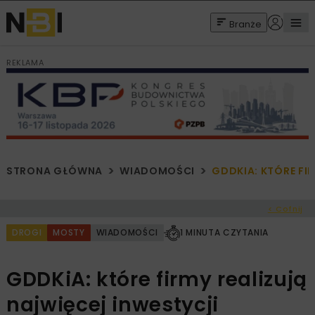
Branże
REKLAMA
STRONA GŁÓWNA
WIADOMOŚCI
GDDKIA: KTÓRE FI
< Cofnij
DROGI
MOSTY
WIADOMOŚCI
1 MINUTA CZYTANIA
GDDKiA: które firmy realizują
najwięcej inwestycji