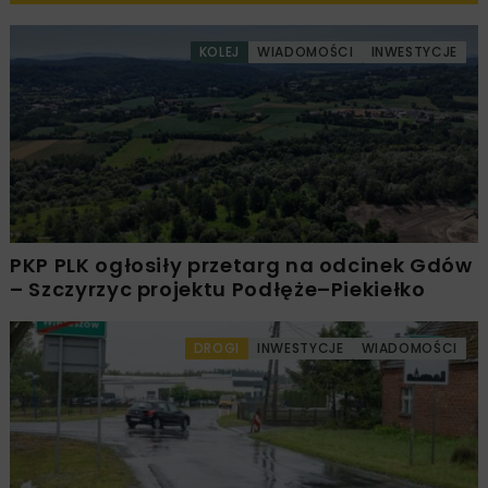
KOLEJ
WIADOMOŚCI
INWESTYCJE
PKP PLK ogłosiły przetarg na odcinek Gdów
– Szczyrzyc projektu Podłęże–Piekiełko
DROGI
INWESTYCJE
WIADOMOŚCI