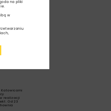
oda na pliki
ie.
ibą w
przetwarzaniu
iach,
z Katowicami
icy
 realizacji
ekt. Od 23
chownia