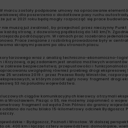
. W marcu zostały podpisane umowy na opracowanie elementó
owiskowej dla poszerzenia o dodatkowe pasy ruchu autostrad
 że już w 2021 roku będą mogły rozpocząć się prace budowlan
 nie muszą już zwalniać, by przejechać przez nieczynny Punkt
 każdą stronę, z dozwoloną prędkością do 140 km/h. Zgodni
uż przejazdu podróżującym. W ramach prac rozebrano jedenaśc
nowa. Prace związane z rozbiórką prowadzone były w central
 dwoma skrajnymi pasami po obu stronach placu.
korytarzowego wraz z analizą techniczno-ekonomiczno-logis
 Krzyżową, a jej zadaniem jest analiza możliwych wariantów
w zakresie bezpieczeństwa, przepustowości i funkcjonalności
 opracowaniu uwzględnią również przebieg drogi ekspresowej 
ne 25 września 2019 r. przez Prezesa Rady Ministrów, rozporzą
g ekspresowych, w którym został ujęty nowy fragment drogi e
presową S3 na południu województwa.
u kluczowych ciągów komunikacyjnych kierowcy otrzymali eks
iem a Wrocławiem. Pisząc o S5, nie możemy zapomnieć o woje
ometrowy fragment od węzła Żnin Północ do granicy wojewó
a oddano do ruchu blisko 15-kilometrowy odcinek Bydgoszcz 
oszczy.
ojewódzkie - Bydgoszcz, Poznań i Wrocław. W dalszej perspek
do ok. 400 km i łącząc cztery województwa: dolnośląskie, wiel