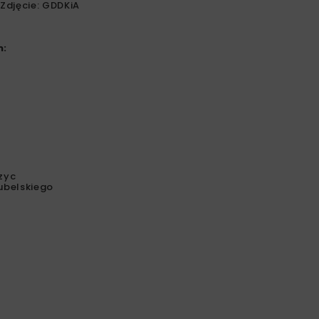
Zdjęcie: GDDKiA
m:
zyc
lubelskiego