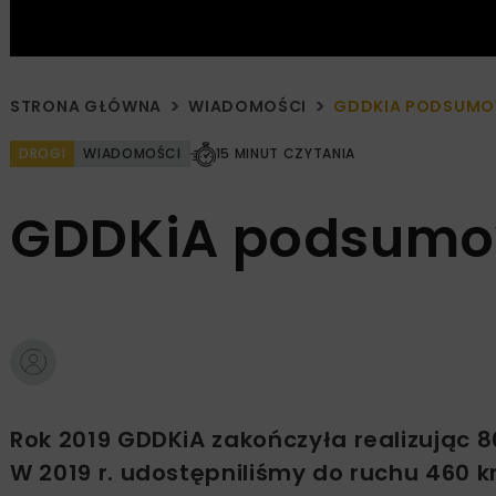
STRONA GŁÓWNA
WIADOMOŚCI
GDDKIA PODSUMOW
DROGI
WIADOMOŚCI
15 MINUT CZYTANIA
GDDKiA podsumow
Rok 2019 GDDKiA zakończyła realizując 
W 2019 r. udostępniliśmy do ruchu 460