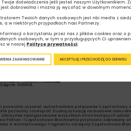
 Twoje doświadczenia jeśli jesteś naszym Użytkownikiem. Zg
 jest dobrowolna i można ją wycofać w dowolnym momenc
tratorem Twoich danych osobowych jest nbi med!a z siedz
e, a w niektórych przypadkach nasi Partnerzy.
informacji o korzystaniu przez nas z plików cookies oraz o 
danych osobowych, w tym o przysługujących Ci uprawnien
esz w naszej
Polityce prywatności
.
WIENIA ZAAWANSOWANNE
AKCEPTUJĘ I PRZECHODZĘ DO SERWISU
Zdjęcie: GDDKiA
kim pozwoliło uzyskać autostradowe połączenie Częstochowy 
DDKiA pozwoliły rozwiązać trudną sytuację na budowie obwodn
i olbrzymie zaangażowanie wszystkich stron biorących udział w
a Północ i Częstochowa Blachownia przyniosło zakładany ef
ównież 4-kilometrowego fragmentu od węzła Częstochowa Bla