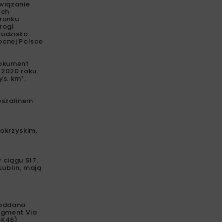
wiązanie
ych
runku
rogi
Budzisko
ocnej Polsce
dokument
 2020 roku.
s. km².
oszalinem
okrzyskim,
 ciągu S17.
ublin, mają
 oddano
ragment Via
DK46)