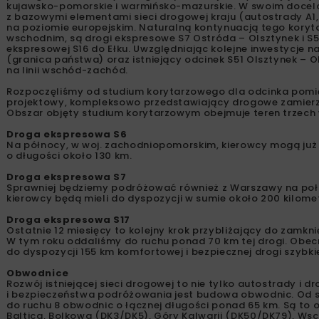
kujawsko-pomorskie i warmińsko-mazurskie. W swoim docelo
z bazowymi elementami sieci drogowej kraju (autostrady A1,
na poziomie europejskim. Naturalną kontynuacją tego kory
wschodnim, są drogi ekspresowe S7 Ostróda – Olsztynek i S5
ekspresowej S16 do Ełku. Uwzględniając kolejne inwestycje na
(granica państwa) oraz istniejący odcinek S51 Olsztynek –
na linii wschód-zachód.
Rozpoczęliśmy od studium korytarzowego dla odcinka pom
projektowy, kompleksowo przedstawiający drogowe zamierzen
Obszar objęty studium korytarzowym obejmuje teren trzech w
Droga ekspresowa S6
Na północy, w woj. zachodniopomorskim, kierowcy mogą już
o długości około 130 km.
Droga ekspresowa S7
Sprawniej będziemy podróżować również z Warszawy na połud
kierowcy będą mieli do dyspozycji w sumie około 200 kilome
Droga ekspresowa S17
Ostatnie 12 miesięcy to kolejny krok przybliżający do zamk
W tym roku oddaliśmy do ruchu ponad 70 km tej drogi. Obec
do dyspozycji 155 km komfortowej i bezpiecznej drogi szybki
Obwodnice
Rozwój istniejącej sieci drogowej to nie tylko autostrady 
i bezpieczeństwa podróżowania jest budowa obwodnic. Od s
do ruchu 8 obwodnic o łącznej długości ponad 65 km. Są to o
Baltica, Bolkowa (DK3/DK5), Góry Kalwarii (DK50/DK79), Ws