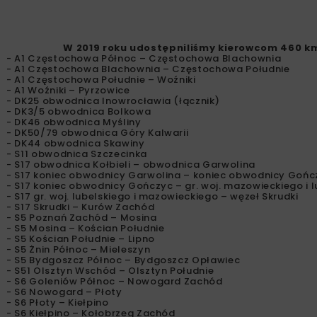
W 2019 roku udostępniliśmy kierowcom 460 k
- A1 Częstochowa Północ – Częstochowa Blachownia
- A1 Częstochowa Blachownia – Częstochowa Południe
- A1 Częstochowa Południe – Woźniki
- A1 Woźniki – Pyrzowice
- DK25 obwodnica Inowrocławia (łącznik)
- DK3/5 obwodnica Bolkowa
- DK46 obwodnica Myśliny
- DK50/79 obwodnica Góry Kalwarii
- DK44 obwodnica Skawiny
- S11 obwodnica Szczecinka
- S17 obwodnica Kołbieli – obwodnica Garwolina
- S17 koniec obwodnicy Garwolina – koniec obwodnicy Gońc
- S17 koniec obwodnicy Gończyc – gr. woj. mazowieckiego i 
- S17 gr. woj. lubelskiego i mazowieckiego – węzeł Skrudki
- S17 Skrudki – Kurów Zachód
- S5 Poznań Zachód – Mosina
- S5 Mosina – Kościan Południe
- S5 Kościan Południe – Lipno
- S5 Żnin Północ – Mieleszyn
- S5 Bydgoszcz Północ – Bydgoszcz Opławiec
- S51 Olsztyn Wschód – Olsztyn Południe
- S6 Goleniów Północ – Nowogard Zachód
- S6 Nowogard – Płoty
- S6 Płoty – Kiełpino
- S6 Kiełpino – Kołobrzeg Zachód