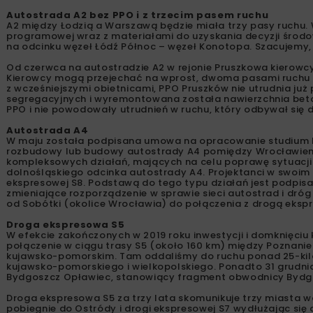
Autostrada A2 bez PPO i z trzecim pasem ruchu
A2 między Łodzią a Warszawą będzie miała trzy pasy ruchu
programowej wraz z materiałami do uzyskania decyzji środ
na odcinku węzeł Łódź Północ – węzeł Konotopa. Szacujemy,
Od czerwca na autostradzie A2 w rejonie Pruszkowa kierowcy
Kierowcy mogą przejechać na wprost, dwoma pasami ruchu w
z wcześniejszymi obietnicami, PPO Pruszków nie utrudnia j
segregacyjnych i wyremontowana została nawierzchnia beto
PPO i nie powodowały utrudnień w ruchu, który odbywał się
Autostrada A4
W maju została podpisana umowa na opracowanie studium 
rozbudowy lub budowy autostrady A4 pomiędzy Wrocławiem i
kompleksowych działań, mających na celu poprawę sytuacji 
dolnośląskiego odcinka autostrady A4. Projektanci w swoim
ekspresowej S8. Podstawą do tego typu działań jest podpisa
zmieniające rozporządzenie w sprawie sieci autostrad i dró
od Sobótki (okolice Wrocławia) do połączenia z drogą eks
Droga ekspresowa S5
W efekcie zakończonych w 2019 roku inwestycji i domknięci
połączenie w ciągu trasy S5 (około 160 km) między Poznan
kujawsko-pomorskim. Tam oddaliśmy do ruchu ponad 25-kil
kujawsko-pomorskiego i wielkopolskiego. Ponadto 31 grudni
Bydgoszcz Opławiec, stanowiący fragment obwodnicy Bydg
Droga ekspresowa S5 za trzy lata skomunikuje trzy miasta w
pobiegnie do Ostródy i drogi ekspresowej S7 wydłużając się 