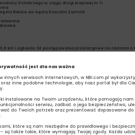
odnicy Kołobrzegu w ciągu drogi krajowej nr 11
nowa
węzła Bielice do węzła Koszalin Zachód
-Kamienna
habówka
0,8 km i ogłosiła 34 postępowania przetargowe na zadania o 
prywatność jest dla nas ważna
 w innych serwisach internetowych, w NBI.com.pl wykorzysty
 oraz inne podobne technologie, aby nasz portal był dla Cie
y.
liki instalowane na Twoim urządzeniu, które pomagają nam
unkcjonalności serwisu, zadbać o jego bezpieczeństwo, ul
wać do Twoich potrzeb oraz prezentować dopasowane do Ci
.
ikami, które są nam niezbędne do prawidłowego i bezpieczn
 – są także takie, które wymagają Twojej zgody. Każda udz