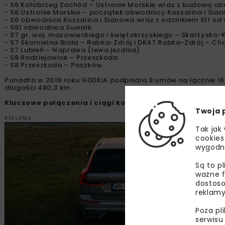
- S6 Kołobrzeg Zachód – Ustronie Morskie wraz z budową obw
- S6 Ustronie Morskie – początek obwodnicy Koszalina i Sia
- S6 obwodnica Koszalina i Sianowa wraz z odcinkiem S11 od 
- S61 obwodnica Suwałk
- S7 gr. woj. mazowieckiego i świętokrzyskiego – Skarżysko
- S7 Skomielna Biała – Rabka-Zdrój i DK47 Rabka-Zdrój – C
- S7 Lubień – Naprawa (lewa jezdnia)
- S8 Radziejowice – Przeszkoda
- S8 Przeszkoda – Paszków
Ponadto w 2019 roku GDDKiA podpisała 9 umów na łącznie 16
długości 480,3 km.
Kluczowe połączenia i ciągi komunikacyjne
Twoja 
REKLAMA
Tak jak
cookies
wygodn
Są to p
ważne f
dostoso
reklamy
Poza pl
serwisu