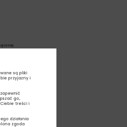
łącznej
wane są pliki
bie przyjazny i
 zapewnić
epszać go,
ebie treści i
ego działania
ielona zgoda