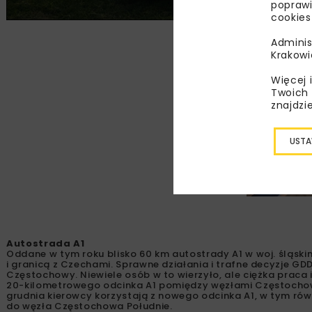
poprawi
cookies
Adminis
Krakowi
Więcej 
Twoich 
znajdzi
USTA
Autostrada A1
Oddane w tym roku blisko 60 km autostrady A1 w woj. śląs
i granicą z Czechami. Sprawne działania i trafne decyzje G
Częstochowy. Niewiele osób w to wierzyło, ale ciężka praca 
20-kilometrowego odcinka A1 pomiędzy węzłami Częstochow
grudnia kierowcy korzystają z nowego odcinka A1, w tym r
do węzła Częstochowa Południe.