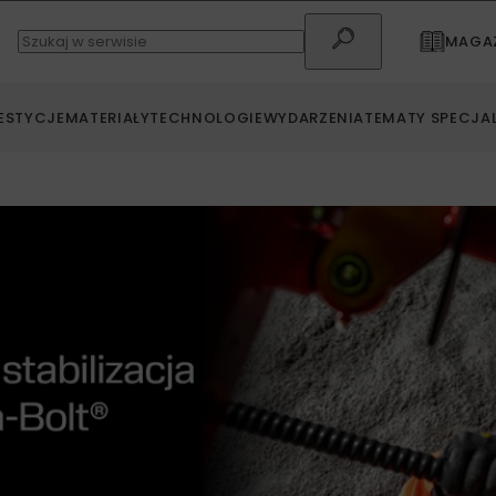
MAGAZ
ESTYCJE
MATERIAŁY
TECHNOLOGIE
WYDARZENIA
TEMATY SPECJA