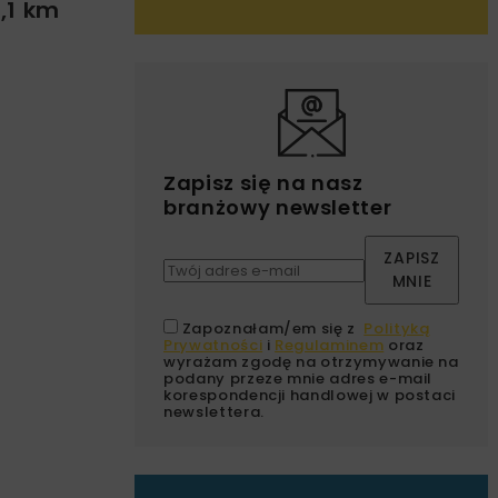
,1 km
Zapisz się na nasz
branżowy newsletter
ZAPISZ
MNIE
Zapoznałam/em się z
Polityką
Prywatności
i
Regulaminem
oraz
wyrażam zgodę na otrzymywanie na
podany przeze mnie adres e-mail
korespondencji handlowej w postaci
newslettera.