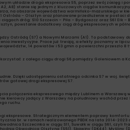
wym układzie droga ekspresowa S5, poprzez swój zasięg i po
 A2, A8) stanie się jednym z kluczowych ciągów komunikacyjn
tarza, na obszarze województwa warmińsko-mazurskiego w kie
1 Ostróda – Olsztyn oraz planowane przedłużenie w postaci d
 ciągach dróg: S10 Szczecin – Piła – Bydgoszcz oraz S61 Ełk – 
 Olsztyn, powstanie dodatkowy ciąg dróg ekspresowych w półn
iędzy Ostródą (S7) a Nowymi Marzami (A1). To podstawowy 
ia inwestycyjne. Prace już trwają, a efekty poznamy w lipcu
ojewództw, 14 powiatów i 53 gmin o powierzchni przeszło 8 ty
 korzystać z całego ciągu drogi S6 pomiędzy Goleniowem a K
nie. Dzięki udostępnieniu ostatniego odcinka S7 w woj. święt
trów gotowej drogi ekspresowej S7.
nięcia połączenia ekspresowego między Lublinem a Warszawą w
nie kierowcy jadący z Warszawy na południowy wschód przez L
ego ruchu.
i drogi ekspresowe. Strategicznym elementem poprawy komfortu
tycznia br. w ramach realizowanego PBDK na lata 2014-2023
bwodnica Szczecinka w ciągu S11, Suwałk w ciągu S61, czyli f
chodnia Obwodnica Olsztyna (S51), Skawiny (DK44), Myśliny (