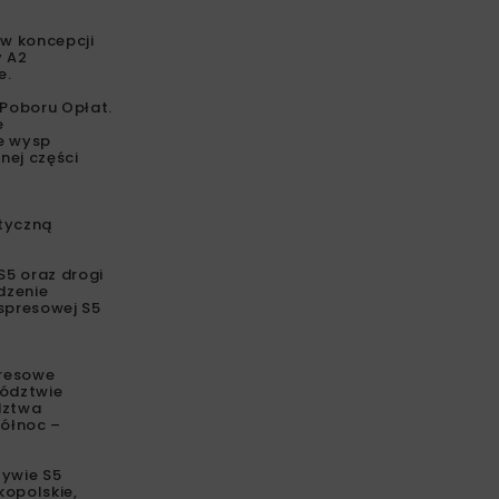
w koncepcji
y A2
e.
 Poboru Opłat.
e
ie wysp
nej części
tyczną
S5 oraz drogi
dzenie
kspresowej S5
presowe
wództwie
dztwa
Północ –
tywie S5
kopolskie,