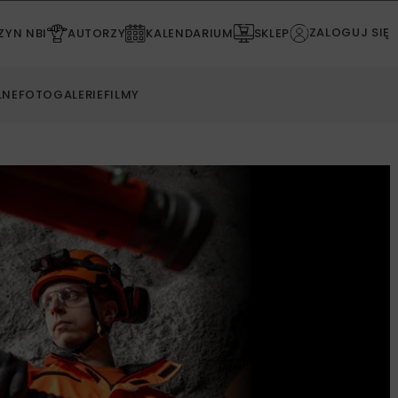
ZALOGUJ SIĘ
YN NBI
AUTORZY
KALENDARIUM
SKLEP
LNE
FOTOGALERIE
FILMY