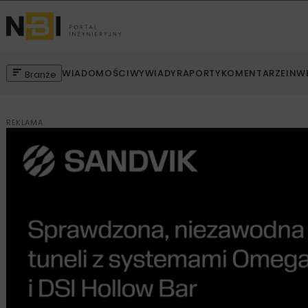
WIADOMOŚCI
WYWIADY
RAPORTY
KOMENTARZE
INW
Branże
REKLAMA