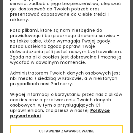
serwisu, zadbać o jego bezpieczeństwo, ulepszać
go, dostosować do Twoich potrzeb oraz
prezentować dopasowane do Ciebie treści i
reklamy.
Poza plikami, które są nam niezbędne do
prawidłowego i bezpiecznego działania serwisu –
Remont nawierzchni na węzłach A4.
są także takie, które wymagają Twojej zgody.
Przetarg obejmuje pięć węzłów
Każda udzielona zgoda poprawi Twoje
doświadczenia jeśli jesteś naszym Użytkownikiem.
Zgoda na pliki cookies jest dobrowolna i można ją
DROGI
INWESTYCJE
WIADOMOŚCI
wycofać w dowolnym momencie.
Administratorem Twoich danych osobowych jest
nbi med!a z siedzibą w Krakowie, a w niektórych
przypadkach nasi Partnerzy.
Więcej informacji o korzystaniu przez nas z plików
cookies oraz o przetwarzaniu Twoich danych
osobowych, w tym o przysługujących Ci
uprawnieniach, znajdziesz w naszej
Polityce
prywatności
.
Ponownie wybrano ofertę na budowę A2
Biała Podlaska–Kijowiec
USTAWIENIA ZAAWANSOWANNE