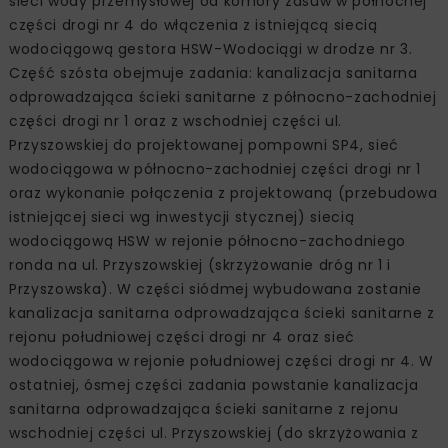
sieci wody przemysłowej od komory zasuw w północnej
części drogi nr 4 do włączenia z istniejącą siecią
wodociągową gestora HSW-Wodociągi w drodze nr 3.
Część szósta obejmuje zadania: kanalizacja sanitarna
odprowadzająca ścieki sanitarne z północno-zachodniej
części drogi nr 1 oraz z wschodniej części ul.
Przyszowskiej do projektowanej pompowni SP4, sieć
wodociągowa w północno-zachodniej części drogi nr 1
oraz wykonanie połączenia z projektowaną (przebudowa
istniejącej sieci wg inwestycji stycznej) siecią
wodociągową HSW w rejonie północno-zachodniego
ronda na ul. Przyszowskiej (skrzyżowanie dróg nr 1 i
Przyszowska). W części siódmej wybudowana zostanie
kanalizacja sanitarna odprowadzająca ścieki sanitarne z
rejonu południowej części drogi nr 4 oraz sieć
wodociągowa w rejonie południowej części drogi nr 4. W
ostatniej, ósmej części zadania powstanie kanalizacja
sanitarna odprowadzająca ścieki sanitarne z rejonu
wschodniej części ul. Przyszowskiej (do skrzyżowania z