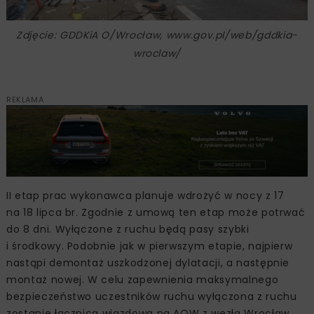
Zdjęcie: GDDKiA O/Wrocław, www.gov.pl/web/gddkia-
wroclaw/
REKLAMA
II etap prac wykonawca planuje wdrożyć w nocy z 17
na 18 lipca br. Zgodnie z umową ten etap może potrwać
do 8 dni. Wyłączone z ruchu będą pasy szybki
i środkowy. Podobnie jak w pierwszym etapie, najpierw
nastąpi demontaż uszkodzonej dylatacji, a następnie
montaż nowej. W celu zapewnienia maksymalnego
bezpieczeństwo uczestników ruchu wyłączona z ruchu
zostanie łącznica wjazdowa na AOW z węzła Wrocław