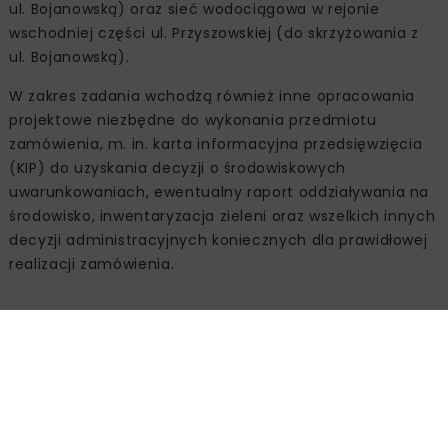
ul. Bojanowską) oraz sieć wodociągowa w rejonie
wschodniej części ul. Przyszowskiej (do skrzyżowania z
ul. Bojanowską).
W zakres zadania wchodzą również inne opracowania
projektowe niezbędne do wykonania przedmiotu
zamówienia, m. in. karta informacyjna przedsięwzięcia
(KIP) do uzyskania decyzji o środowiskowych
uwarunkowaniach, ewentualny raport oddziaływania na
środowisko, inwentaryzacja zieleni oraz wszelkich innych
decyzji administracyjnych koniecznych dla prawidłowej
realizacji zamówienia.
Źródło:
Urząd Miasta Stalowej Woli,
www.stalowawola.pl
EURO-PARK STALOWA WOLA
KOLEKTOR KANALIZACYJNY
UM STALOWA WOLA