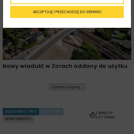
KOLEJ
INWESTYCJE
WIADOMOŚCI
AKCEPTUJĘ I PRZECHODZĘ DO SERWISU
Nowy wiadukt w Żorach oddany do użytku
Załaduj więcej...
BUDOWNICTWO
WOD-KAN
2 MINUTY
CZYTANIA
WIADOMOŚCI