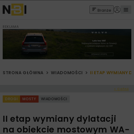
Branże
REKLAMA
STRONA GŁÓWNA
WIADOMOŚCI
II ETAP WYMIANY 
< Cofnij
DROGI
MOSTY
WIADOMOŚCI
II etap wymiany dylatacji
na obiekcie mostowym WA-