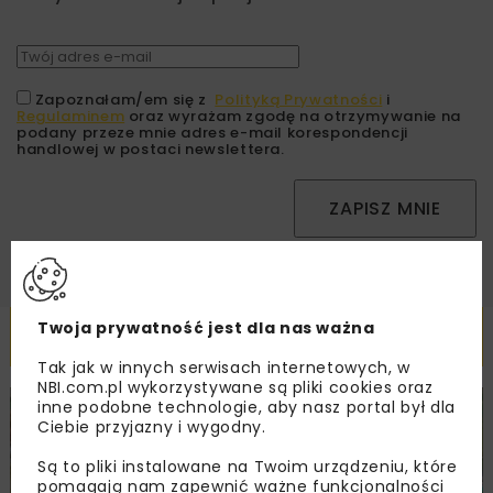
Zapoznałam/em się z
Polityką Prywatności
i
Regulaminem
oraz wyrażam zgodę na otrzymywanie na
podany przeze mnie adres e-mail korespondencji
handlowej w postaci newslettera.
ZAPISZ MNIE
Twoja prywatność jest dla nas ważna
Powiązane artykuły
Tak jak w innych serwisach internetowych, w
NBI.com.pl wykorzystywane są pliki cookies oraz
inne podobne technologie, aby nasz portal był dla
DROGI
INWESTYCJE
WIADOMOŚCI
Ciebie przyjazny i wygodny.
Są to pliki instalowane na Twoim urządzeniu, które
pomagają nam zapewnić ważne funkcjonalności