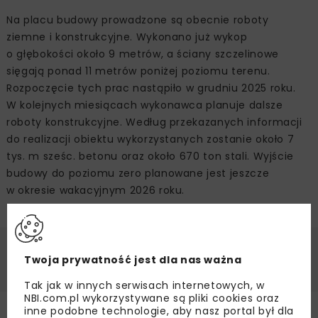
Na placu budowy prowadzone są obecnie roboty
ziemne i konstrukcyjne. Wykonano już wykop
o głębokości około 9 metrów, a ściany szczelinowe
sięgają ponad 11 metrów poniżej poziomu terenu.
Rozpoczęcie tych prac nastąpiło w grudniu 2025 roku.
W kolejnych miesiącach wykonawca planuje dalsze
roboty konstrukcyjne. Według przekazanych informacji
do realizacji obiektu wykorzystanych zostanie około 7
tys. m sześc. betonu oraz około 670 ton stali. Wyjście
budowy do poziomu zero planowane jest jeszcze
w okresie wakacyjnym 2026 roku.
Źródło:
PORR
Twoja prywatność jest dla nas ważna
Tak jak w innych serwisach internetowych, w
NBI.com.pl wykorzystywane są pliki cookies oraz
inne podobne technologie, aby nasz portal był dla