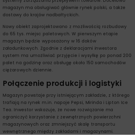
systemy zarządzania przepływem towarów. Docelowo
magazyn ma obsługiwać głównie rynek polski, a także
dostawy do krajów nadbałtyckich.
Nowy obiekt zaprojektowano z możliwością rozbudowy
do 65 tys. miejsc paletowych. W pierwszym etapie
magazyn będzie wyposażony w 16 doków
załadunkowych. Zgodnie z deklaracjami inwestora
system ma umożliwiać przyjęcie i wysyłkę po ponad 200
palet na godzinę oraz obsługę około 150 samochodów
ciężarowych dziennie.
Połączenie produkcji i logistyki
Magazyn powstaje przy istniejącym zakładzie, z którego
trafiają na rynek m.in. napoje Pepsi, Mirinda i Lipton Ice
Tea. Inwestor wskazuje, że nowe rozwiązanie ma
ograniczyć korzystanie z zewnętrznych powierzchni
magazynowych oraz zmniejszyć skalę transportu
wewnętrznego między zakładami i magazynami.