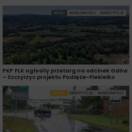
KOLEJ
WIADOMOŚCI
INWESTYCJE
PKP PLK ogłosiły przetarg na odcinek Gdów
– Szczyrzyc projektu Podłęże–Piekiełko
DROGI
INWESTYCJE
WIADOMOŚCI