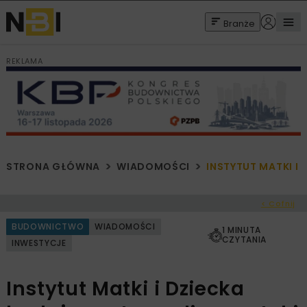
Branże
REKLAMA
STRONA GŁÓWNA
WIADOMOŚCI
INSTYTUT MATKI I
< Cofnij
BUDOWNICTWO
WIADOMOŚCI
1 MINUTA
CZYTANIA
INWESTYCJE
Instytut Matki i Dziecka