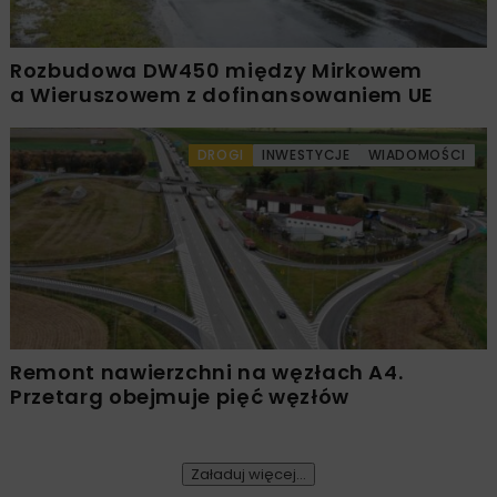
Rozbudowa DW450 między Mirkowem
a Wieruszowem z dofinansowaniem UE
DROGI
INWESTYCJE
WIADOMOŚCI
Remont nawierzchni na węzłach A4.
Przetarg obejmuje pięć węzłów
Załaduj więcej...