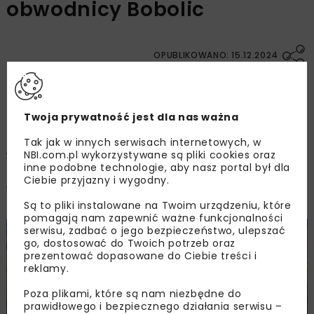
obwodnicy Bobolic
OPUBLIKOWANO: 15.12.2024
Szczeciński Oddział GDDKiA otworzył oferty w
Twoja prywatność jest dla nas ważna
przetargu na budowę obwodnicy Bobolic w
ciągu drogi krajowej nr 25. W przetargu
Tak jak w innych serwisach internetowych, w
wpłynęło sześć ofert. Najniższą ofertę na kwotę
NBI.com.pl wykorzystywane są pliki cookies oraz
inne podobne technologie, aby nasz portal był dla
ponad 32 mln zł złożyła spółka Mostostal
Ciebie przyjazny i wygodny.
Warszawa.
Są to pliki instalowane na Twoim urządzeniu, które
pomagają nam zapewnić ważne funkcjonalności
serwisu, zadbać o jego bezpieczeństwo, ulepszać
go, dostosować do Twoich potrzeb oraz
prezentować dopasowane do Ciebie treści i
reklamy.
Poza plikami, które są nam niezbędne do
prawidłowego i bezpiecznego działania serwisu –