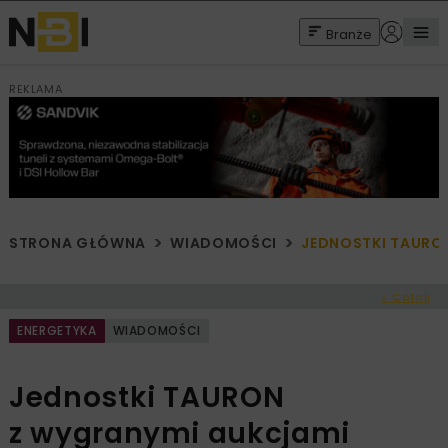
Branże
REKLAMA
STRONA GŁÓWNA
WIADOMOŚCI
JEDNOSTKI TAURO
< Cofnij
ENERGETYKA
WIADOMOŚCI
Jednostki TAURON
z wygranymi aukcjami