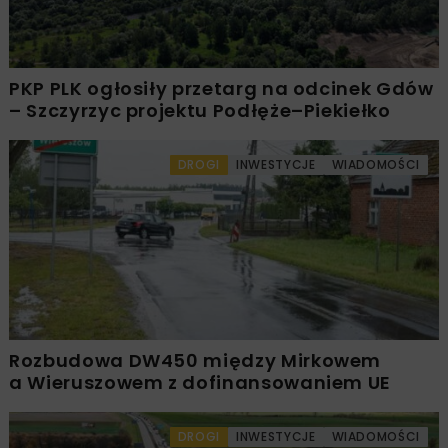
PKP PLK ogłosiły przetarg na odcinek Gdów
– Szczyrzyc projektu Podłęże–Piekiełko
DROGI
INWESTYCJE
WIADOMOŚCI
Rozbudowa DW450 między Mirkowem
a Wieruszowem z dofinansowaniem UE
DROGI
INWESTYCJE
WIADOMOŚCI