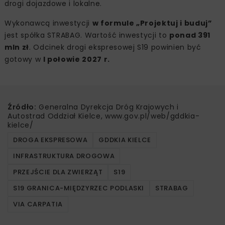
drogi dojazdowe i lokalne.
Wykonawcą inwestycji
w formule „Projektuj i buduj”
jest spółka STRABAG. Wartość inwestycji to
ponad 391
mln zł
. Odcinek drogi ekspresowej S19 powinien być
gotowy w
I połowie 2027 r.
Źródło:
Generalna Dyrekcja Dróg Krajowych i
Autostrad Oddział Kielce, www.gov.pl/web/gddkia-
kielce/
DROGA EKSPRESOWA
GDDKIA KIELCE
INFRASTRUKTURA DROGOWA
PRZEJŚCIE DLA ZWIERZĄT
S19
S19 GRANICA-MIĘDZYRZEC PODLASKI
STRABAG
VIA CARPATIA