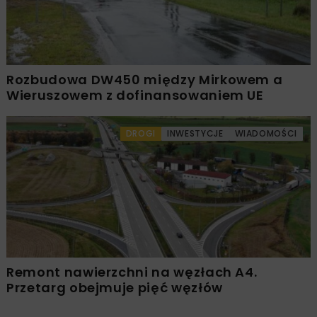
Rozbudowa DW450 między Mirkowem a
Wieruszowem z dofinansowaniem UE
DROGI
INWESTYCJE
WIADOMOŚCI
Remont nawierzchni na węzłach A4.
Przetarg obejmuje pięć węzłów