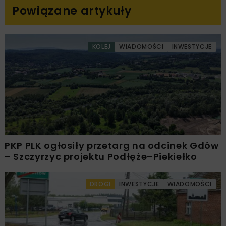
Powiązane artykuły
KOLEJ
WIADOMOŚCI
INWESTYCJE
PKP PLK ogłosiły przetarg na odcinek Gdów
– Szczyrzyc projektu Podłęże–Piekiełko
DROGI
INWESTYCJE
WIADOMOŚCI