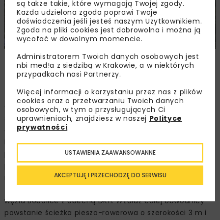
są także takie, które wymagają Twojej zgody.
Każda udzielona zgoda poprawi Twoje
doświadczenia jeśli jesteś naszym Użytkownikiem.
Zgoda na pliki cookies jest dobrowolna i można ją
wycofać w dowolnym momencie.
Administratorem Twoich danych osobowych jest
Wizualizacja: GDDKiA O/Szczecin,
nbi med!a z siedzibą w Krakowie, a w niektórych
www.gov.pl/web/gddkia-szczecin/
przypadkach nasi Partnerzy.
Więcej informacji o korzystaniu przez nas z plików
cookies oraz o przetwarzaniu Twoich danych
Obwodnica Bobolic rozpocznie się w rejonie obecnego
osobowych, w tym o przysługujących Ci
uprawnieniach, znajdziesz w naszej
Polityce
skrzyżowania drogi krajowej nr 25 z ul. Polną, na wjeździe
prywatności
.
do Bobolic od strony Białego Boru, powstanie tu rondo.
Nowa droga będzie od tego miejsca biegła w kierunku
USTAWIENIA ZAAWANSOWANNE
południowo-zachodnim przez dolinę rzeki Chociel, gdzie
powstanie most na rzece oraz przepust na rowie
AKCEPTUJĘ I PRZECHODZĘ DO SERWISU
melioracyjnym. Zakończeniem drogi będzie rondo, które
zostało wybudowane na połączeniu układu drogowego
węzła Bobolice z obecną DK11. Wzdłuż całej obwodnicy
powstanie ścieżka pieszo-rowerowa o szerokości 3 m i