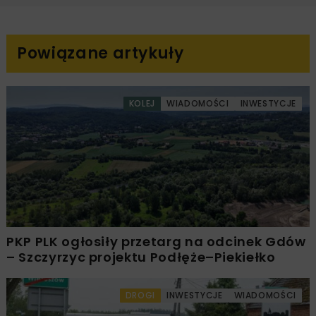
Powiązane artykuły
KOLEJ
WIADOMOŚCI
INWESTYCJE
PKP PLK ogłosiły przetarg na odcinek Gdów
– Szczyrzyc projektu Podłęże–Piekiełko
DROGI
INWESTYCJE
WIADOMOŚCI