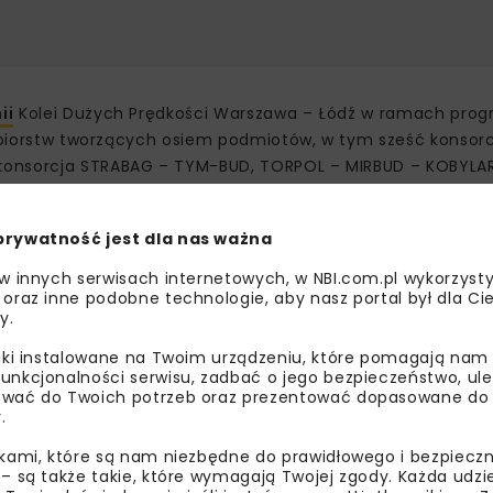
nii
Kolei Dużych Prędkości Warszawa – Łódź w ramach prog
siębiorstw tworzących osiem podmiotów, w tym sześć konsor
konsorcja STRABAG – TYM-BUD, TORPOL – MIRBUD – KOBYLAR
k Tec Construction – UNIBEP – Pomorskie Przedsiębiorstwo
Samodzielnie wystartowały spółki BUDIMEX i MOSTOSTAL W
prywatność jest dla nas ważna
e do dialogu
 w innych serwisach internetowych, w NBI.com.pl wykorzysty
 oraz inne podobne technologie, aby nasz portal był dla Cie
y.
ikacyjny planuje dopuścić do dialogu konkurencyjnego ma
zenie zdobyte przy realizacji inwestycji kolejowych. Dialog
liki instalowane na Twoim urządzeniu, które pomagają nam
yzować rozwiązania techniczne oraz organizacyjne przed r
unkcjonalności serwisu, zadbać o jego bezpieczeństwo, ul
wać do Twoich potrzeb oraz prezentować dopasowane do Ci
.
 technologiczną i warsztatową, a następnie zrealizuje b
ikami, które są nam niezbędne do prawidłowego i bezpieczn
es zamówienia obejmuje również budowę 55 mostów, wiadukt
 – są także takie, które wymagają Twojej zgody. Każda udz