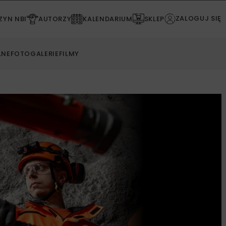
ZALOGUJ SIĘ
YN NBI
AUTORZY
KALENDARIUM
SKLEP
LNE
FOTOGALERIE
FILMY