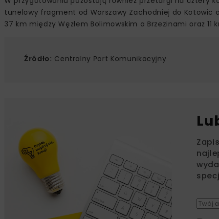
W przygotowaniu pozostają również przetargi na cztery ko
tunelowy fragment od Warszawy Zachodniej do Kotowic o 
37 km między Węzłem Bolimowskim a Brzezinami oraz 11 k
Źródło:
Centralny Port Komunikacyjny
Lu
Zapi
najle
wydar
specj