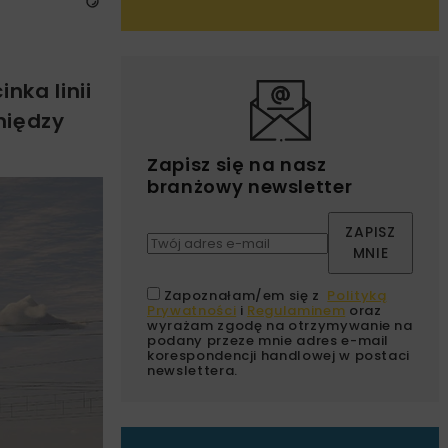
ka linii
między
Zapisz się na nasz
branżowy newsletter
ZAPISZ
MNIE
Zapoznałam/em się z
Polityką
Prywatności
i
Regulaminem
oraz
wyrażam zgodę na otrzymywanie na
podany przeze mnie adres e-mail
korespondencji handlowej w postaci
newslettera.