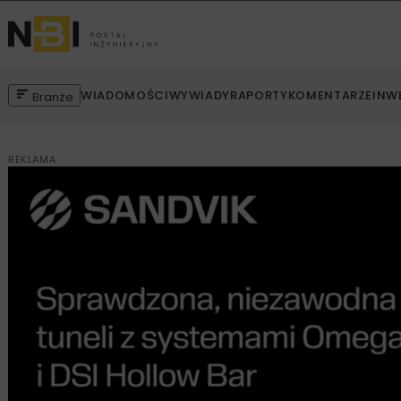
WIADOMOŚCI
WYWIADY
RAPORTY
KOMENTARZE
INW
Branże
REKLAMA