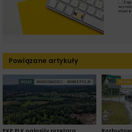
Zap
wyraż
mail k
Powiązane artykuły
KOLEJ
WIADOMOŚCI
INWESTYCJE
DROGI
PKP PLK ogłosiły przetarg
Rozbudow