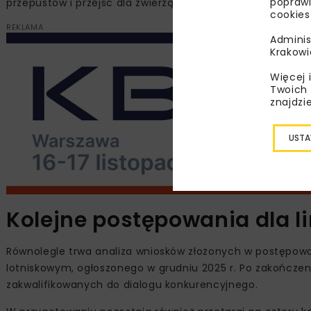
poprawi
przepustów i przejść dla zwierząt oraz przebudowę lub b
cookies
REKLAMA
Adminis
Krakowi
Więcej 
Twoich 
znajdzi
USTA
Kolejne postępowania dla li
Równolegle trwa analiza wniosków złożonych w postępo
lotniskowym, ogłoszonego w grudniu 2025 r. Po zakończe
zakwalifikowanych do dialogu konkurencyjnego.