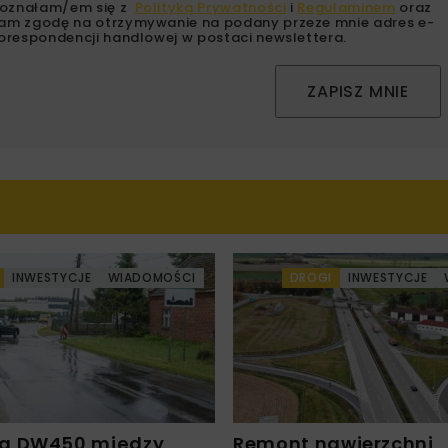
oznałam/em się z
Polityką Prywatności
i
Regulaminem
oraz
am zgodę na otrzymywanie na podany przeze mnie adres e-
orespondencji handlowej w postaci newslettera.
ZAPISZ MNIE
INWESTYCJE
WIADOMOŚCI
DROGI
INWESTYCJE
a DW450 między
Remont nawierzchni