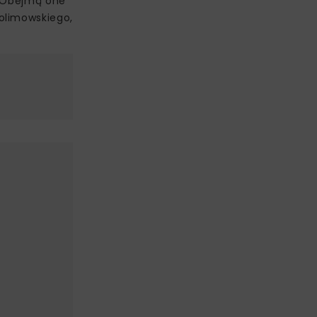
. Obejmą one
olimowskiego,