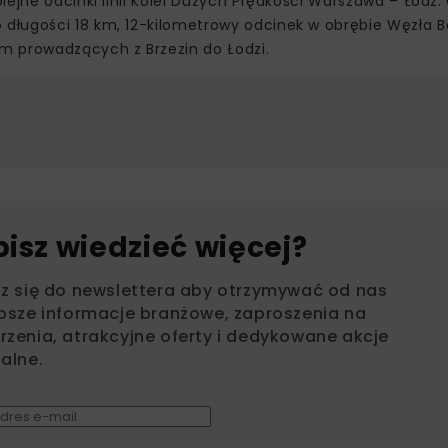
lejne odcinki linii Kolei Dużych Prędkości Warszawa – Łódź
długości 18 km, 12-kilometrowy odcinek w obrębie Węzła B
m prowadzących z Brzezin do Łodzi.
bisz wiedzieć więcej?
sz się do newslettera aby otrzymywać od nas
psze informacje branżowe, zaproszenia na
zenia, atrakcyjne oferty i dedykowane akcje
alne.