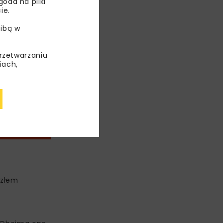
oda na pliki
ie.
ibą w
przetwarzaniu
iach,
ęzłem