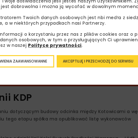
 Twoje doświadczenia jeśli jesteś naszym Użytkownikiem. Zg
udowę około 30 km dróg.
 jest dobrowolna i można ją wycofać w dowolnym momenc
tratorem Twoich danych osobowych jest nbi med!a z siedz
e, a w niektórych przypadkach nasi Partnerzy.
informacji o korzystaniu przez nas z plików cookies oraz o 
danych osobowych, w tym o przysługujących Ci uprawnien
esz w naszej
Polityce prywatności
.
WIENIA ZAAWANSOWANNE
AKCEPTUJĘ I PRZECHODZĘ DO SERWISU
nii KDP
waniu dotyczącym budowy odcinka między Kotowicami a w
niu tego etapu spółka ma opublikować listę wykonawców