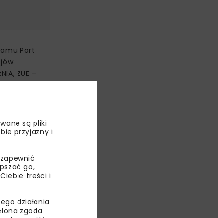
ramu Port
cjów
NIA, ZUE –
ARSZAWA.
wane są pliki
bie przyjazny i
ksymalnie
 zapewnić
ozpoczęciem
epszać go,
ebie treści i
udowę 14,3
ego działania
ów,
ielona zgoda