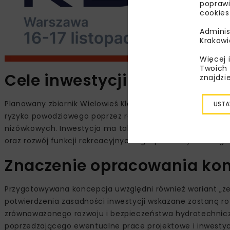
poprawi
cookies
Adminis
Krakowi
Więcej 
Twoich 
Cele inwestycji
znajdzi
Planowany zbiornik Wielowieś Klasztorna ma pełnić funkcj
USTA
ryzyka powodziowego poprzez redukcję maksymalnych pr
niżówkowych. Inwestycja ma także wspierać retencjonowan
oraz rozwój funkcji rekreacyjnych i gospodarczych w regio
Znaczenie opracowania kon
Przygotowywana koncepcja uwzględni również wariant „zero
potwierdzenia zasadności inwestycji wskazane zostaną r
zrównoważonego rozwoju i bezpieczeństwa hydrotechni
poprzedzającego ewentualne prace projektowe i inwestyc