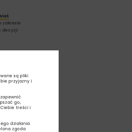
wieś
 zakresie
 decyzji
owiecie
wane są pliki
czołowej
bie przyjazny i
 zapewnić
epszać go,
ebie treści i
ego działania
ielona zgoda