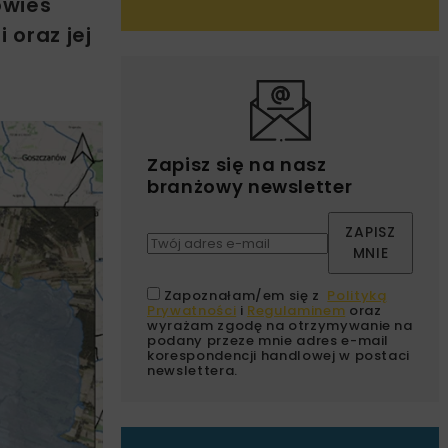
owieś
 oraz jej
Zapisz się na nasz
branżowy newsletter
ZAPISZ
MNIE
Zapoznałam/em się z
Polityką
Prywatności
i
Regulaminem
oraz
wyrażam zgodę na otrzymywanie na
podany przeze mnie adres e-mail
korespondencji handlowej w postaci
newslettera.