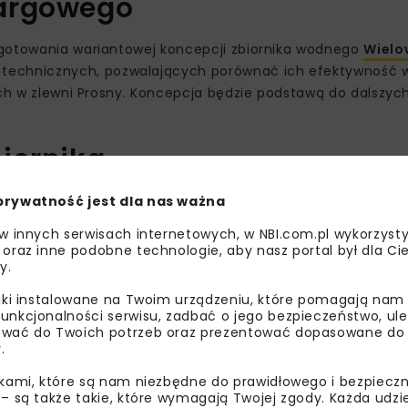
targowego
ygotowania wariantowej koncepcji zbiornika wodnego
Wielo
 technicznych, pozwalających porównać ich efektywność w
ych w zlewni Prosny. Koncepcja będzie podstawą do dalszych
iornika
j dolinie rzeki Prosny, w km 93+000, na terenie województwa
prywatność jest dla nas ważna
ze Wielkie i Brzeziny w powiecie kaliskim, Sieroszewice w p
 w innych serwisach internetowych, w NBI.com.pl wykorzysty
ie ostrzeszowskim. Przewiduje się budowę ziemnej zapory 
 oraz inne podobne technologie, aby nasz portal był dla Cie
la ryb.
y.
liki instalowane na Twoim urządzeniu, które pomagają nam
unkcjonalności serwisu, zadbać o jego bezpieczeństwo, ul
wać do Twoich potrzeb oraz prezentować dopasowane do Ci
.
ikami, które są nam niezbędne do prawidłowego i bezpieczn
 – są także takie, które wymagają Twojej zgody. Każda udz