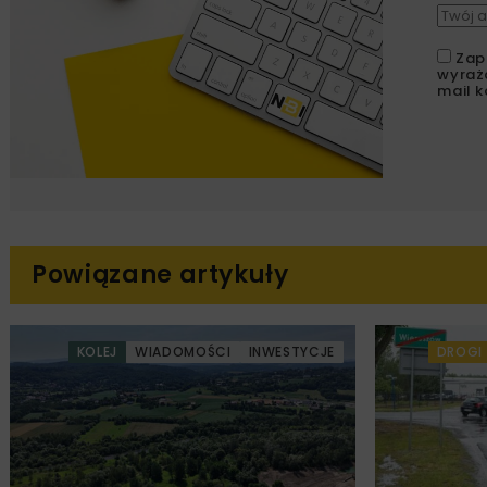
Zap
wyraż
mail k
Powiązane artykuły
KOLEJ
WIADOMOŚCI
INWESTYCJE
DROGI