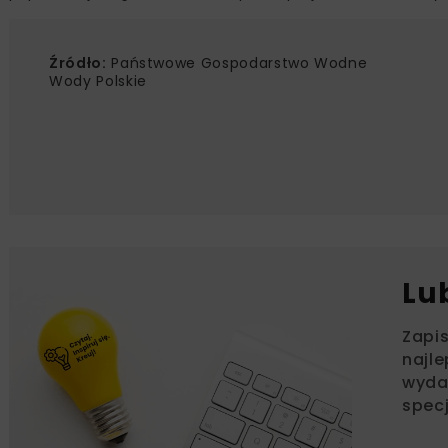
Źródło:
Państwowe Gospodarstwo Wodne
Wody Polskie
Lu
Zapi
najle
wydar
specj