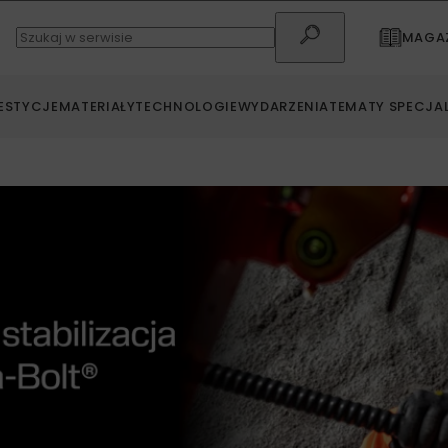
MAGAZ
ESTYCJE
MATERIAŁY
TECHNOLOGIE
WYDARZENIA
TEMATY SPECJA