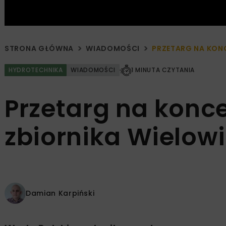
STRONA GŁÓWNA
WIADOMOŚCI
PRZETARG NA KON
HYDROTECHNIKA
WIADOMOŚCI
1 MINUTA CZYTANIA
Przetarg na konc
zbiornika Wielowi
Damian Karpiński