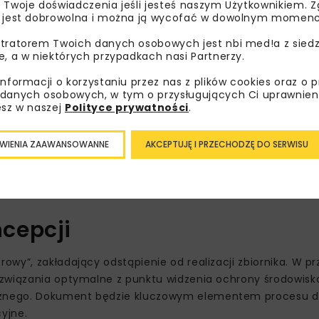
 Twoje doświadczenia jeśli jesteś naszym Użytkownikiem. Zg
 jest dobrowolna i można ją wycofać w dowolnym momenc
tratorem Twoich danych osobowych jest nbi med!a z siedz
e, a w niektórych przypadkach nasi Partnerzy.
informacji o korzystaniu przez nas z plików cookies oraz o 
danych osobowych, w tym o przysługujących Ci uprawnien
esz w naszej
Polityce prywatności
.
e przeciwpowodziowe i przeciwsuszowe. Zakłada się m.in. o
WIENIA ZAAWANSOWANNE
AKCEPTUJĘ I PRZECHODZĘ DO SERWISU
zepływów oraz poprawę warunków hydrologicznych w okre
ie wody, rolnictwo, gospodarkę rybacką, produkcję energii
nie.
cepcji
wy”, zakładający odstąpienie od realizacji zbiornika. W p
ozwiązania optymalne z punktu widzenia ochrony środowisk
cznego. Dokument będzie kluczowym elementem procesu 
yjne.