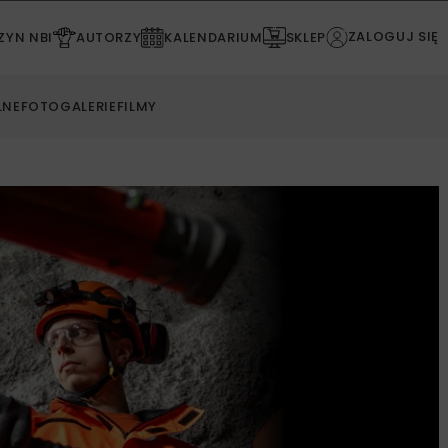
ZALOGUJ SIĘ
YN NBI
AUTORZY
KALENDARIUM
SKLEP
LNE
FOTOGALERIE
FILMY