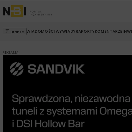
WIADOMOŚCI
WYWIADY
RAPORTY
KOMENTARZE
INW
Branże
REKLAMA