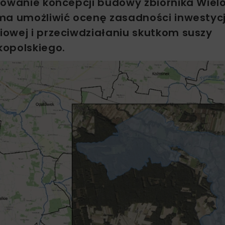
cowanie koncepcji budowy zbiornika Wiel
a umożliwić ocenę zasadności inwestycji
owej i przeciwdziałaniu skutkom suszy
kopolskiego.