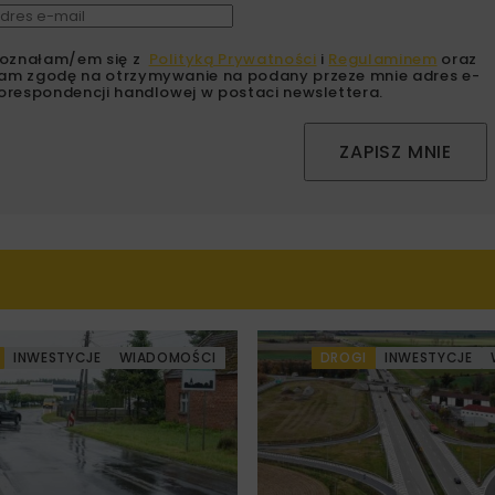
oznałam/em się z
Polityką Prywatności
i
Regulaminem
oraz
am zgodę na otrzymywanie na podany przeze mnie adres e-
orespondencji handlowej w postaci newslettera.
ZAPISZ MNIE
INWESTYCJE
WIADOMOŚCI
DROGI
INWESTYCJE