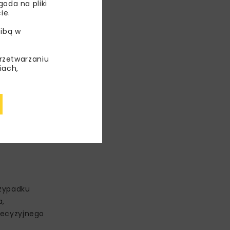
oda na pliki
ie.
ibą w
przetwarzaniu
iach,
graniczenie
sach
 elektrycznej
rzypadku
a,
decyzyjnego