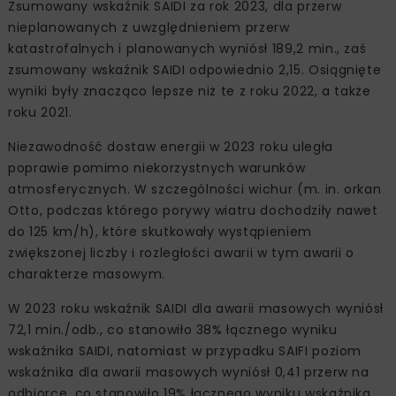
Zsumowany wskaźnik SAIDI za rok 2023, dla przerw
nieplanowanych z uwzględnieniem przerw
katastrofalnych i planowanych wyniósł 189,2 min., zaś
zsumowany wskaźnik SAIDI odpowiednio 2,15. Osiągnięte
wyniki były znacząco lepsze niż te z roku 2022, a także
roku 2021.
Niezawodność dostaw energii w 2023 roku uległa
poprawie pomimo niekorzystnych warunków
atmosferycznych. W szczególności wichur (m. in. orkan
Otto, podczas którego porywy wiatru dochodziły nawet
do 125 km/h), które skutkowały wystąpieniem
zwiększonej liczby i rozległości awarii w tym awarii o
charakterze masowym.
W 2023 roku wskaźnik SAIDI dla awarii masowych wyniósł
72,1 min./odb., co stanowiło 38% łącznego wyniku
wskaźnika SAIDI, natomiast w przypadku SAIFI poziom
wskaźnika dla awarii masowych wyniósł 0,41 przerw na
odbiorcę, co stanowiło 19% łącznego wyniku wskaźnika