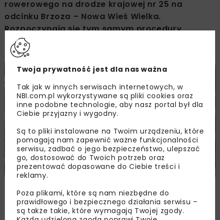
rowerowego na drodze krajowej nr 25 na
odcinku Brzoza – Nowa Wieś Wielka.
Rozpoczynają się tym samym procedury
odbiorowe.
Twoja prywatność jest dla nas ważna
Tak jak w innych serwisach internetowych, w
NBI.com.pl wykorzystywane są pliki cookies oraz
inne podobne technologie, aby nasz portal był dla
Ciebie przyjazny i wygodny.
Są to pliki instalowane na Twoim urządzeniu, które
pomagają nam zapewnić ważne funkcjonalności
serwisu, zadbać o jego bezpieczeństwo, ulepszać
go, dostosować do Twoich potrzeb oraz
prezentować dopasowane do Ciebie treści i
reklamy.
Zdjęcie: Julian Drob, GDDKiA, www.gov.pl/web/gddkia-
Poza plikami, które są nam niezbędne do
bydgoszcz/
prawidłowego i bezpiecznego działania serwisu –
są także takie, które wymagają Twojej zgody.
Każda udzielona zgoda poprawi Twoje