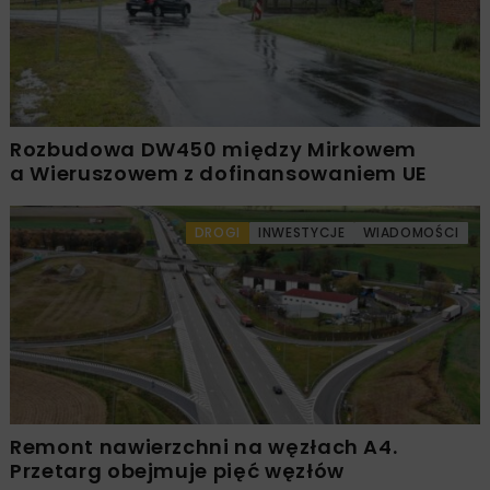
Rozbudowa DW450 między Mirkowem
a Wieruszowem z dofinansowaniem UE
DROGI
INWESTYCJE
WIADOMOŚCI
Remont nawierzchni na węzłach A4.
Przetarg obejmuje pięć węzłów