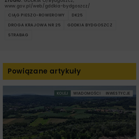
Źródło:
GDDKiA O/Bydgoszcz,
www.gov.pl/web/gddkia-bydgoszcz/
CIĄG PIESZO-ROWEROWY
DK25
DROGA KRAJOWA NR 25
GDDKIA BYDGOSZCZ
STRABAG
Powiązane artykuły
KOLEJ
WIADOMOŚCI
INWESTYCJE