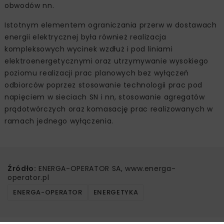
obwodów nn.
Istotnym elementem ograniczania przerw w dostawach
energii elektrycznej była również realizacja
kompleksowych wycinek wzdłuż i pod liniami
elektroenergetycznymi oraz utrzymywanie wysokiego
poziomu realizacji prac planowych bez wyłączeń
odbiorców poprzez stosowanie technologii prac pod
napięciem w sieciach SN i nn, stosowanie agregatów
prądotwórczych oraz komasację prac realizowanych w
ramach jednego wyłączenia.
Źródło:
ENERGA-OPERATOR SA, www.energa-
operator.pl
ENERGA-OPERATOR
ENERGETYKA