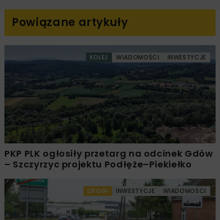
Powiązane artykuły
KOLEJ
WIADOMOŚCI
INWESTYCJE
PKP PLK ogłosiły przetarg na odcinek Gdów
– Szczyrzyc projektu Podłęże–Piekiełko
DROGI
INWESTYCJE
WIADOMOŚCI