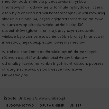
mediów, oddzielnie dla przedstawicieli rynków
finansowych – odbyły się w formule hybrydowej: część
osób była obecna na sali konferencyjnej w warszawskiej
siedzibie Unibep SA, część oglądała transmisję na żywo.
W sumie w spotkaniu wzięło udział blisko 100
uczestników (głownie online), przy czym znacznie
większe było zainteresowanie osób z branży finansowej,
inwestycyjnej i ubezpieczeniowej niż mediów.
W trakcie spotkania padło wiele pytań dotyczących
różnych aspektów działalności Grupy Unibep –
od analizy ryzyka na konkretnych kontraktach, poprzez
strategię rynkową, aż po kwestie finansowe
i inwestycyjne.
Źródło:
Unibep SA, www.unibep.pl
BUDOWNICTWO
GRUPA UNIBEP
UNIBEP