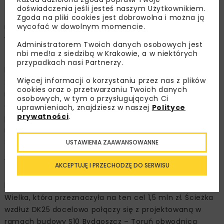
doświadczenia jeśli jesteś naszym Użytkownikiem.
To najdłuższa ścieżka wybudowana w ostatnich latach
Zgoda na pliki cookies jest dobrowolna i można ją
wycofać w dowolnym momencie.
na sieci dróg krajowych w zarządzie GDDKiA w
województwie kujawsko-pomorskim.
Administratorem Twoich danych osobowych jest
nbi med!a z siedzibą w Krakowie, a w niektórych
– Zakończona budowa w znacznym stopniu poprawi
przypadkach nasi Partnerzy.
bezpieczeństwo ruchu drogowego na drodze krajowej nr
Więcej informacji o korzystaniu przez nas z plików
25. To kolejny etap przebudowy układu DK25 w tym
cookies oraz o przetwarzaniu Twoich danych
rejonie. W 2020 roku zakończyliśmy remont odc. w m.
osobowych, w tym o przysługujących Ci
Chmielniki, a obecnie kończymy doświetlenia przejść dla
uprawnieniach, znajdziesz w naszej
Polityce
prywatności
.
pieszych. Czekamy także, na wydanie decyzji ZRID aby
rozpocząć budowę obwodnicy Brzozy – powiedział
Sebastian Borowiak, Dyrektor GDDKiA w Bydgoszczy
USTAWIENIA ZAAWANSOWANNE
Wykonawcą zadania jest firma STRABAG, z którą umowa
AKCEPTUJĘ I PRZECHODZĘ DO SERWISU
zawarta w maju 2023 r. opiewała na 12,4 mln zł. W
kosztach budowy partycypowała Gmina Nowa Wieś
Wielka, która przeznaczyła na ten cel 1,5 mln zł. Ścieżka
wzdłuż DK25 docelowo połączy się z projektowaną w
ramach budowy S10 Bydgoszcz – Toruń obwodnicą