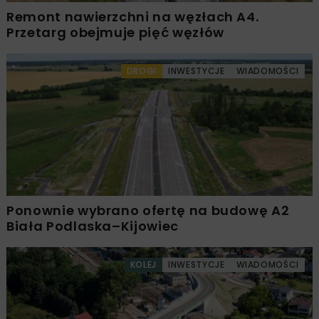
Remont nawierzchni na węzłach A4.
Przetarg obejmuje pięć węzłów
DROGI
INWESTYCJE
WIADOMOŚCI
Ponownie wybrano ofertę na budowę A2
Biała Podlaska–Kijowiec
KOLEJ
INWESTYCJE
WIADOMOŚCI