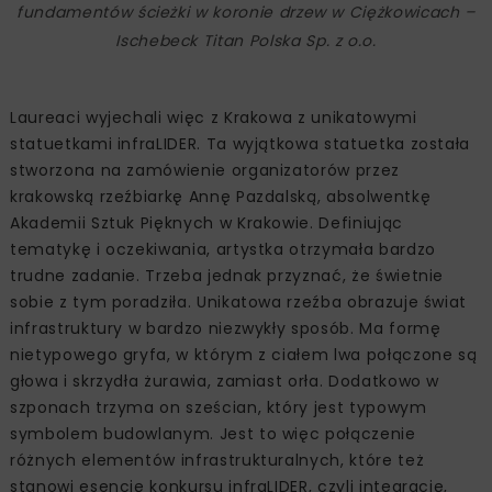
fundamentów ścieżki w koronie drzew w Ciężkowicach –
Ischebeck Titan Polska Sp. z o.o.
Laureaci wyjechali więc z Krakowa z unikatowymi
statuetkami infraLIDER. Ta wyjątkowa statuetka została
stworzona na zamówienie organizatorów przez
krakowską rzeźbiarkę Annę Pazdalską, absolwentkę
Akademii Sztuk Pięknych w Krakowie. Definiując
tematykę i oczekiwania, artystka otrzymała bardzo
trudne zadanie. Trzeba jednak przyznać, że świetnie
sobie z tym poradziła. Unikatowa rzeźba obrazuje świat
infrastruktury w bardzo niezwykły sposób. Ma formę
nietypowego gryfa, w którym z ciałem lwa połączone są
głowa i skrzydła żurawia, zamiast orła. Dodatkowo w
szponach trzyma on sześcian, który jest typowym
symbolem budowlanym. Jest to więc połączenie
różnych elementów infrastrukturalnych, które też
stanowi esencję konkursu infraLIDER, czyli integrację,