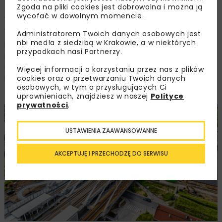
Zgoda na pliki cookies jest dobrowolna i można ją
wycofać w dowolnym momencie.
W kategorii mosty nagrodzono przeprawę mostową nad
Wisłą w ciągu linii kolejowej E30 w Krakowie, zbudowaną
Administratorem Twoich danych osobowych jest
nbi med!a z siedzibą w Krakowie, a w niektórych
przez Strabag Sp. z o.o. Ten most doceniony już został
przypadkach nasi Partnerzy.
przez wiele gremiów mostowych i tu nie mogło być
inaczej. Wyróżnienie przypadło modernizacji mostu na
Więcej informacji o korzystaniu przez nas z plików
cookies oraz o przetwarzaniu Twoich danych
linii kolejowej nr 273 nad Odrą w Nietkowicach,
osobowych, w tym o przysługujących Ci
zrealizowanej przez firmę Nowak-Mosty Sp. z o.o.
uprawnieniach, znajdziesz w naszej
Polityce
prywatności
.
USTAWIENIA ZAAWANSOWANNE
AKCEPTUJĘ I PRZECHODZĘ DO SERWISU