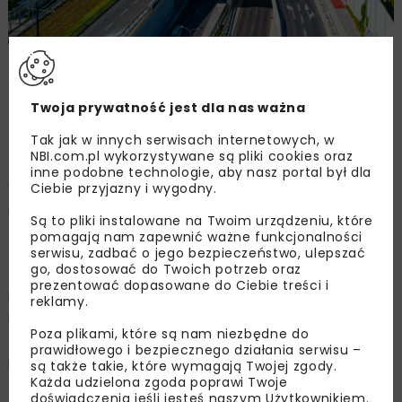
infraLIDER w kategorii drogi – Trasa Łagiewnicka w
Krakowie, fot. Adobe Stock
Twoja prywatność jest dla nas ważna
Tak jak w innych serwisach internetowych, w
Kategoria kolej
NBI.com.pl wykorzystywane są pliki cookies oraz
inne podobne technologie, aby nasz portal był dla
Ciebie przyjazny i wygodny.
W kategorii kolej zwyciężyła modernizacja linii kolejowej
E30 (odcinek Kraków Główny Towarowy – Rudzice) z
Są to pliki instalowane na Twoim urządzeniu, które
dobudową torów linii aglomeracyjnej, zrealizowana przez
pomagają nam zapewnić ważne funkcjonalności
serwisu, zadbać o jego bezpieczeństwo, ulepszać
firmę Strabag Sp. z o.o. Można powiedzieć, że była to
go, dostosować do Twoich potrzeb oraz
ogromna przebudowa ścisłego centrum komunikacji
prezentować dopasowane do Ciebie treści i
kolejowej Krakowa. Wyróżnienie zdobył projekt
reklamy.
badawczo-rozwojowy polegający na wykorzystaniu
Poza plikami, które są nam niezbędne do
światłowodów w diagnostyce linii kolejowych dużych
prawidłowego i bezpiecznego działania serwisu –
prędkości firmy SHM System Sp. z o.o.
są także takie, które wymagają Twojej zgody.
Każda udzielona zgoda poprawi Twoje
Kategoria mosty
doświadczenia jeśli jesteś naszym Użytkownikiem.