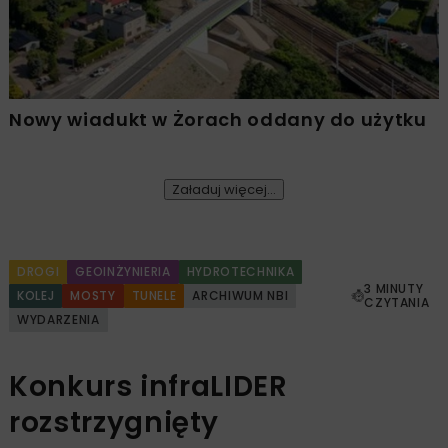
Nowy wiadukt w Żorach oddany do użytku
Załaduj więcej...
DROGI
GEOINŻYNIERIA
HYDROTECHNIKA
3 MINUTY
KOLEJ
MOSTY
TUNELE
ARCHIWUM NBI
CZYTANIA
WYDARZENIA
Konkurs infraLIDER
rozstrzygnięty