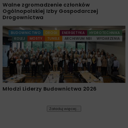
Walne zgromadzenie członków
Ogólnopolskiej Izby Gospodarczej
Drogownictwa
BUDOWNICTWO
DROGI
ENERGETYKA
HYDROTECHNIKA
KOLEJ
MOSTY
TUNELE
ARCHIWUM NBI
WYDARZENIA
Młodzi Liderzy Budownictwa 2026
Załaduj więcej...