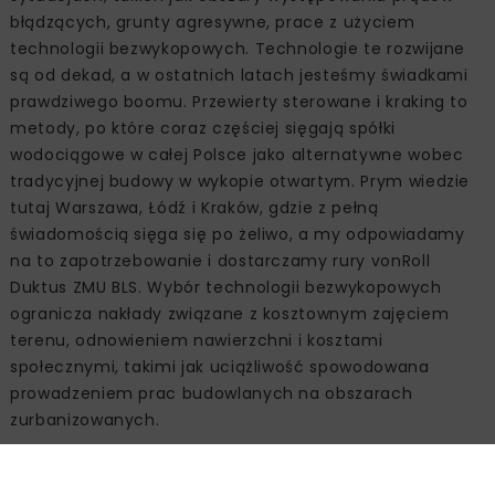
błądzących, grunty agresywne, prace z użyciem
technologii bezwykopowych. Technologie te rozwijane
są od dekad, a w ostatnich latach jesteśmy świadkami
prawdziwego boomu. Przewierty sterowane i kraking to
metody, po które coraz częściej sięgają spółki
wodociągowe w całej Polsce jako alternatywne wobec
tradycyjnej budowy w wykopie otwartym. Prym wiedzie
tutaj Warszawa, Łódź i Kraków, gdzie z pełną
świadomością sięga się po żeliwo, a my odpowiadamy
na to zapotrzebowanie i dostarczamy rury vonRoll
Duktus ZMU BLS. Wybór technologii bezwykopowych
ogranicza nakłady związane z kosztownym zajęciem
terenu, odnowieniem nawierzchni i kosztami
społecznymi, takimi jak uciążliwość spowodowana
prowadzeniem prac budowlanych na obszarach
zurbanizowanych.