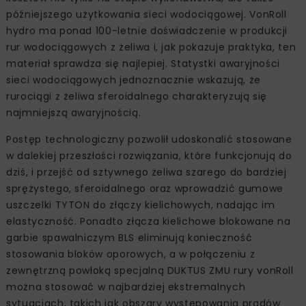
późniejszego użytkowania sieci wodociągowej. VonRoll
hydro ma ponad 100-letnie doświadczenie w produkcji
rur wodociągowych z żeliwa i, jak pokazuje praktyka, ten
materiał sprawdza się najlepiej. Statystki awaryjności
sieci wodociągowych jednoznacznie wskazują, że
rurociągi z żeliwa sferoidalnego charakteryzują się
najmniejszą awaryjnością.
Postęp technologiczny pozwolił udoskonalić stosowane
w dalekiej przeszłości rozwiązania, które funkcjonują do
dziś, i przejść od sztywnego żeliwa szarego do bardziej
sprężystego, sferoidalnego oraz wprowadzić gumowe
uszczelki TYTON do złączy kielichowych, nadając im
elastyczność. Ponadto złącza kielichowe blokowane na
garbie spawalniczym BLS eliminują konieczność
stosowania bloków oporowych, a w połączeniu z
zewnętrzną powłoką specjalną DUKTUS ZMU rury vonRoll
można stosować w najbardziej ekstremalnych
sytuacjach, takich jak obszary występowania prądów