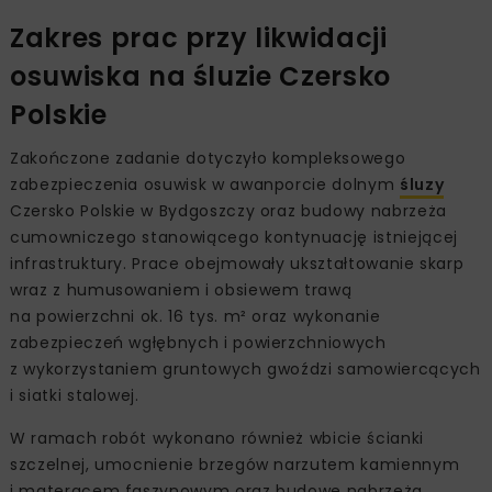
Zakres prac przy likwidacji
osuwiska na śluzie Czersko
Polskie
Zakończone zadanie dotyczyło kompleksowego
zabezpieczenia osuwisk w awanporcie dolnym
śluzy
Czersko Polskie w Bydgoszczy oraz budowy nabrzeża
cumowniczego stanowiącego kontynuację istniejącej
infrastruktury. Prace obejmowały ukształtowanie skarp
wraz z humusowaniem i obsiewem trawą
na powierzchni ok. 16 tys. m² oraz wykonanie
zabezpieczeń wgłębnych i powierzchniowych
z wykorzystaniem gruntowych gwoździ samowiercących
i siatki stalowej.
W ramach robót wykonano również wbicie ścianki
szczelnej, umocnienie brzegów narzutem kamiennym
i materacem faszynowym oraz budowę nabrzeża