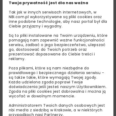
Twoja prywatność jest dla nas ważna
Tak jak w innych serwisach internetowych, w
NBI.com.pl wykorzystywane są pliki cookies oraz
inne podobne technologie, aby nasz portal był dla
Ciebie przyjazny i wygodny.
Są to pliki instalowane na Twoim urządzeniu, które
pomagają nam zapewnić ważne funkcjonalności
serwisu, zadbać o jego bezpieczeństwo, ulepszać
go, dostosować do Twoich potrzeb oraz
prezentować dopasowane do Ciebie treści i
reklamy.
Poza plikami, które są nam niezbędne do
prawidłowego i bezpiecznego działania serwisu –
Lubisz wiedzieć więcej?
są także takie, które wymagają Twojej zgody.
Każda udzielona zgoda poprawi Twoje
Zapisz się do newslettera aby otrzymywać od
doświadczenia jeśli jesteś naszym Użytkownikiem.
nas najlepsze informacje branżowe,
Zgoda na pliki cookies jest dobrowolna i można ją
zaproszenia na wydarzenia, atrakcyjne oferty i
wycofać w dowolnym momencie.
dedykowane akcje specjalne.
Administratorem Twoich danych osobowych jest
nbi med!a z siedzibą w Krakowie, a w niektórych
przypadkach nasi Partnerzy.