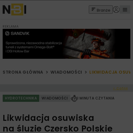
Branże
REKLAMA
STRONA GŁÓWNA
WIADOMOŚCI
LIKWIDACJA OSUWI
< Cofnij
HYDROTECHNIKA
WIADOMOŚCI
1 MINUTA CZYTANIA
Likwidacja osuwiska
na śluzie Czersko Polskie