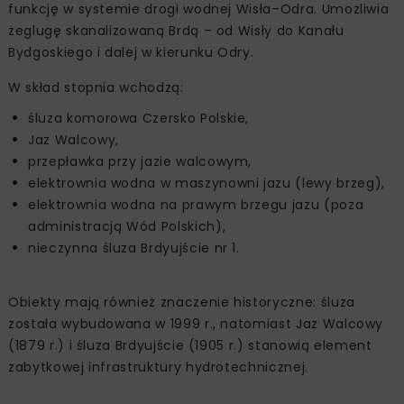
funkcję w systemie drogi wodnej Wisła–Odra. Umożliwia
żeglugę skanalizowaną Brdą – od Wisły do Kanału
Bydgoskiego i dalej w kierunku Odry.
W skład stopnia wchodzą:
śluza komorowa Czersko Polskie,
Jaz Walcowy,
przepławka przy jazie walcowym,
elektrownia wodna w maszynowni jazu (lewy brzeg),
elektrownia wodna na prawym brzegu jazu (poza
administracją Wód Polskich),
nieczynna śluza Brdyujście nr 1.
Obiekty mają również znaczenie historyczne: śluza
została wybudowana w 1999 r., natomiast Jaz Walcowy
(1879 r.) i śluza Brdyujście (1905 r.) stanowią element
zabytkowej infrastruktury hydrotechnicznej.