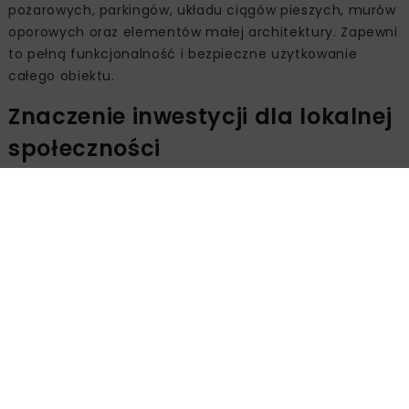
pożarowych, parkingów, układu ciągów pieszych, murów
oporowych oraz elementów małej architektury. Zapewni
to pełną funkcjonalność i bezpieczne użytkowanie
całego obiektu.
Znaczenie inwestycji dla lokalnej
społeczności
Nowa siedziba Komendy Powiatowej Policji w Wieliczce
podniesie standard pracy służb mundurowych oraz
jakość obsługi mieszkańców. Zastosowane rozwiązania
technologiczne zwiększą efektywność funkcjonowania
jednostki i przyczynią się do poprawy bezpieczeństwa
publicznego. Termin realizacji inwestycji wynosi 30
miesięcy od dnia podpisania umowy.
Źródło:
Mostostal Warszawa SA