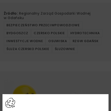
Źródło:
Regionalny Zarząd Gospodarki Wodnej
w Gdańsku
BEZPIECZEŃSTWO PRZECIWPOWODZIOWE
BYDGOSZCZ
CZERSKO POLSKIE
HYDROTECHNIKA
INWESTYCJE WODNE
OSUWISKA
RZGW GDAŃSK
ŚLUZA CZERSKO POLSKIE
ŚLUZOWNIE