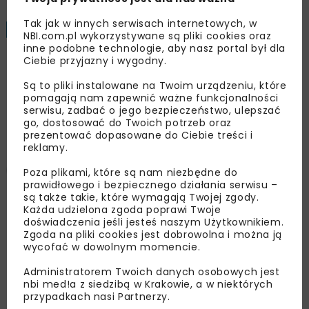
Tak jak w innych serwisach internetowych, w
BUDOWNICTWO
WIADOMOŚCI
2 MINUTY CZYTANIA
NBI.com.pl wykorzystywane są pliki cookies oraz
inne podobne technologie, aby nasz portal był dla
Ciebie przyjazny i wygodny.
Umowa na studium
Są to pliki instalowane na Twoim urządzeniu, które
techniczne dla M3 na Pragę-
pomagają nam zapewnić ważne funkcjonalności
serwisu, zadbać o jego bezpieczeństwo, ulepszać
Południe
go, dostosować do Twoich potrzeb oraz
prezentować dopasowane do Ciebie treści i
reklamy.
Poza plikami, które są nam niezbędne do
prawidłowego i bezpiecznego działania serwisu –
są także takie, które wymagają Twojej zgody.
Każda udzielona zgoda poprawi Twoje
OPUBLIKOWANO: 23.12.2019
doświadczenia jeśli jesteś naszym Użytkownikiem.
Zgoda na pliki cookies jest dobrowolna i można ją
wycofać w dowolnym momencie.
Studium techniczne dla linii metra M3 w I etapie
Administratorem Twoich danych osobowych jest
obejmie Pragę-Południe. Zgodnie z założeniami
nbi med!a z siedzibą w Krakowie, a w niektórych
podpisanej 20 grudnia umowy w ciągu roku
przypadkach nasi Partnerzy.