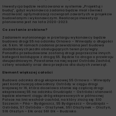
Inwestycja będzie realizowana w systemie „Projektuj i
buduj”, gdyż wykonawca zadania będzie miał również
możliwość optymalizacji rozwiązań zawartych w projekcie
budowlanym i wykonawczym. Realizacja inwestycji
planowana jest na lata 2020-2023.
Co zostanie zrobione?
Zadaniem wyłonionego w przetargu wykonawcy będzie
budowa drogi S5 na odcinku Ornowo – Wirwajdy o długości
ok. 5 km. W ramach zadania przewidziana jest budowa
dodatkowych jezdni obsługujących teren przyległy.
Ponadto przebudowane zostaną drogi poprzeczne innych
kategorii kolidujące z drogą S5. Będzie to droga o przekroju
dwujezdniowym. Powstanie na niej węzeł Ostróda Zachód,
cztery wiadukty oraz dwa przejścia dla dużych zwierząt.
Element większej całości
Budowa odcinka drogi ekspresowej S5 Ornowo – Wirwajdy
jest kontynuacją obwodnicy Ostródy w ciągu drogi
krajowej nr 16, która docelowo stanie się częścią drogi
ekspresowej S5 na odcinku Grudziądz – Ostróda i stanowić
będzie element ciągu dróg ekspresowych w północnej
Polsce na linii wschód-zachód, na który złożą się: S10
Szczecin – Piła – Bydgoszcz, S5 Bydgoszcz – Grudziądz –
Ostróda, S7 Ostróda – Olsztynek, S51 Olsztynek – Olsztyn,
S16 Olsztyn – Ełk oraz S61 Ełk – Budzisko.