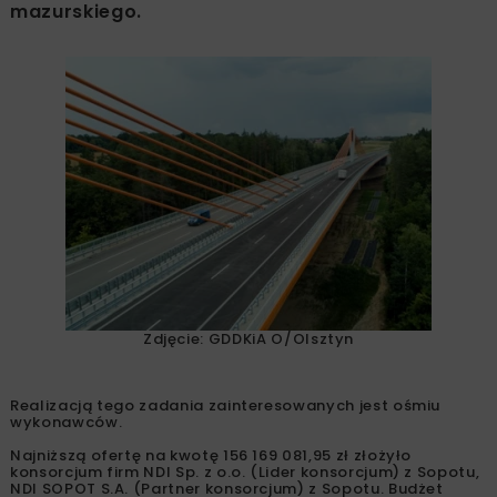
mazurskiego.
Zdjęcie: GDDKiA O/Olsztyn
Realizacją tego zadania zainteresowanych jest ośmiu
wykonawców.
Najniższą ofertę na kwotę 156 169 081,95 zł złożyło
konsorcjum firm NDI Sp. z o.o. (Lider konsorcjum) z Sopotu,
NDI SOPOT S.A. (Partner konsorcjum) z Sopotu. Budżet