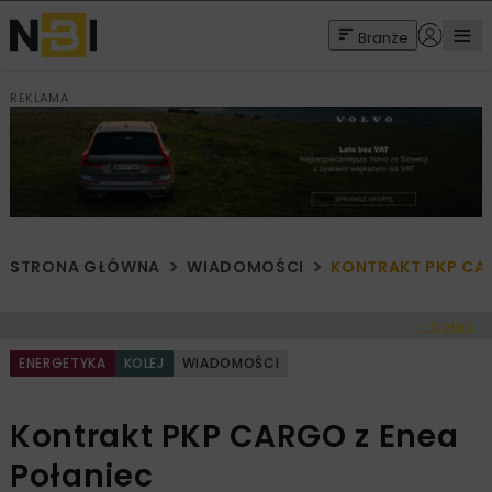
Branże
REKLAMA
STRONA GŁÓWNA
WIADOMOŚCI
KONTRAKT PKP CAR
< Cofnij
ENERGETYKA
KOLEJ
WIADOMOŚCI
Kontrakt PKP CARGO z Enea
Połaniec