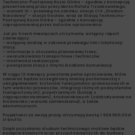
Techniczno-Postojową Kozia Górka – zgodnie z koncepcją
prezentowaną przez prezydenta Rafała Trzaskowskiego;
– wariant III – przebieg na odcinku: stacja C14 „Stadion
Narodowy” – stacja Gocław, wraz ze Stacją Techniczno-
Postojową Kozia Górka – zgodnie z koncepcją
zaproponowaną przez autorów opracowania.
Już po trzech miesiącach otrzymamy wstępny raport
zawierający:
– wstępną analizę w zakresie przebiegu linii i lokalizacji
stacji;
– informacje o otoczeniu planowanej trasy;
– uwarunkowania transportowe i techniczne;
– możliwości realizacyjne;
– powiązania stacji z innymi środkami komunikacji.
W ciągu 12 miesięcy powstanie pełne opracowanie, które
zawierać będzie szczegółową analizę porównawczą z
uwzględnieniem: kryteriów funkcjonalno-przewozowych w
tym wielkości przewozów, integracji różnych podsystemów
transportowych), przestrzennych (kolizje z
zagospodarowaniem), środowiskowych (oddziaływanie na
środowisko i warunki zamieszkania), a także
ekonomicznych.
Projektanci za swoją pracę otrzymają kwotę 1 906 500,00zł
zł brutto.
Dzięki pozyskaniu studium technicznego możliwe będzie
podjęcie kolejnych prac przygotowawczych do budowy