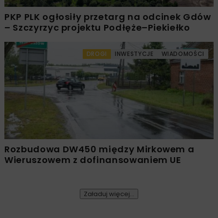
PKP PLK ogłosiły przetarg na odcinek Gdów
– Szczyrzyc projektu Podłęże–Piekiełko
DROGI
INWESTYCJE
WIADOMOŚCI
Rozbudowa DW450 między Mirkowem a
Wieruszowem z dofinansowaniem UE
Załaduj więcej...