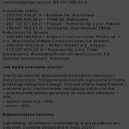
zamawiającego wynosi 169 707 068,46 zł.
Pozostałe oferty:
– 203 692 436,61 zł – Budimex SA, Warszawa.
– 205 888 846,38 zł – PORR SA, Warszawa.
– 207 741 377,04 zł – Polbud – Pomorze Sp. z o.o., Pakość.
– 235 507 954,02 zł – Mirbud SA, Skierniewice/ PBDiM
Kobylarnia SA, Brzoza.
– 242 649 148,59 zł – Aldesa Construcciones Polska sp. z
o.o., Warszawa/Aldesa Construcciones S.A. Madryt.
– 260 000 000,00 zł – BERGİZ İNŞAAT A.Ş., Ankara.
– 279 087 000,00 zł – Roverpol Sp. z o.o. (lider
konsorcjum), Warszawa/Rover Infraestructuras, S.A.
(partner konsorcjum), Walencja.
Jak będą oceniane oferty?
Oferty są obecnie analizowane pod kątem cenowym i
merytorycznym. Postępowanie zostało ogłoszone w trybie
przetargu nieograniczonego. Złożone oferty będą badane i
oceniane przy zastosowaniu następujących kryteriów:
– przedłużenie okresu gwarancji na wybrane elementy –
30%,
– termin realizacji – 10%,
– cena – 60%.
Najważniejsze terminy
Zakładamy, że umowa z wykonawcą, w przypadku braku
odwołań, zostanie podpisana w maju 2020 r.