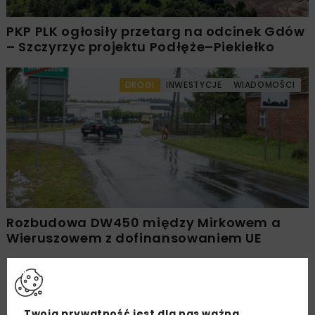
PKP PLK ogłosiły przetarg na odcinek Gdów
– Szczyrzyc projektu Podłęże–Piekiełko
DROGI
INWESTYCJE
WIADOMOŚCI
Rozbudowa DW450 między Mirkowem a
Wieruszowem z dofinansowaniem UE
Załaduj więcej...
Twoja prywatność jest dla nas ważna