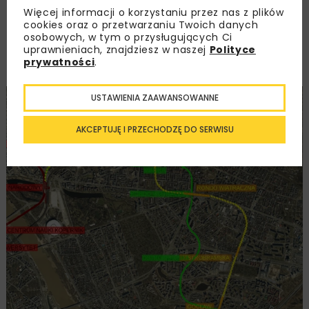
poznamy odpowiedzi na najważniejsze pytania
Więcej informacji o korzystaniu przez nas z plików
związane z przebiegiem i lokalizacją podziemnej
cookies oraz o przetwarzaniu Twoich danych
osobowych, w tym o przysługujących Ci
kolei na odc. Stadion Narodowy – Gocław.
uprawnieniach, znajdziesz w naszej
Polityce
prywatności
.
USTAWIENIA ZAAWANSOWANNE
AKCEPTUJĘ I PRZECHODZĘ DO SERWISU