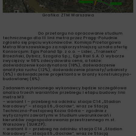
Grafika: ZTM Warszawa
Do przetargu na opracowanie studium
technicznego dla III linii metra przez Pragę-Południe
zgłosiło się pięciu wykonawców. Komisja Przetargowa
Metra Warszawskiego za najkorzystniejszą uznała ofertę
Konsorcjum: Egis Poland Sp. z o.o. – Lider, „Transeko”
Brzeziński, Dybicz, Szagala Sp.j., Egis Rail S.A. O wyborze
zwycięzcy w 58% zdecydowała cena, a także:
doświadczenie koordynatora (18%), doświadczenie
analityka ruchu (12%), doświadczenie planisty/urbanisty
(6%) i doświadczenie projektanta w branży konstrukcyjno-
budowlanej (6%).
Zadaniem wyłonionego wykonawcy będzie szczegółowa
analiza trzech wariantów przebiegu I etapu budowy linii
metra M3:
– wariant I – przebieg na odcinku: stacja C14 „Stadion
Narodowy” – stacja E6 „Gocław”, wraz ze Stacją
Techniczno-Postojową Kozia Górka – zgodnie z
wytycznymi zawartymi w Studium uwarunkowań i
kierunków zagospodarowania przestrzennego m.st.
Warszawy (SUiKZP);
– wariant II – przebieg na odcinku: stacja C14 „Stadion
Narodowy” – stacja E5 „Gocław”, wraz ze Stacją