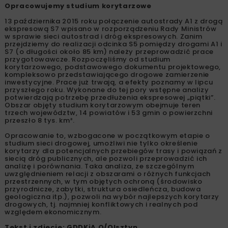
Opracowujemy studium korytarzowe
13 października 2015 roku połączenie autostrady A1 z drogą
ekspresową S7 wpisano w rozporządzeniu Rady Ministrów
w sprawie sieci autostrad i dróg ekspresowych. Zanim
przejdziemy do realizacji odcinka S5 pomiędzy drogami A1 i
S7 (o długości około 85 km) należy przeprowadzić prace
przygotowawcze. Rozpoczęliśmy od studium
korytarzowego, podstawowego dokumentu projektowego,
kompleksowo przedstawiającego drogowe zamierzenie
inwestycyjne. Prace już trwają, a efekty poznamy w lipcu
przyszłego roku. Wykonane do tej pory wstępne analizy
potwierdzają potrzebę przedłużenia ekspresowej „piątki”.
Obszar objęty studium korytarzowym obejmuje teren
trzech województw, 14 powiatów i 53 gmin o powierzchni
przeszło 8 tys. km².
Opracowanie to, wzbogacone w początkowym etapie o
studium sieci drogowej, umożliwi nie tylko określenie
korytarzy dla potencjalnych przebiegów trasy i powiązań z
siecią dróg publicznych, ale pozwoli przeprowadzić ich
analizę i porównania. Taka analiza, ze szczególnym
uwzględnieniem relacji z obszarami o różnych funkcjach
przestrzennych, w tym objętych ochroną (środowisko
przyrodnicze, zabytki, struktura osiedleńcza, budowa
geologiczna itp.), pozwoli na wybór najlepszych korytarzy
drogowych, tj. najmniej konfliktowych i realnych pod
względem ekonomicznym.
Tekst i zdjęcie: GDDKiA O/Olsztyn