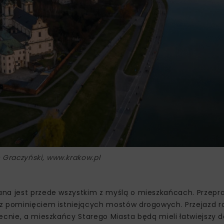
n Graczyński, www.krakow.pl
ana jest przede wszystkim z myślą o mieszkańcach. Przepr
w z pominięciem istniejących mostów drogowych. Przejazd 
ecnie, a mieszkańcy Starego Miasta będą mieli łatwiejszy 