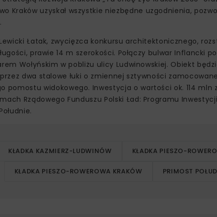
o Kraków uzyskał wszystkie niezbędne uzgodnienia, pozwo
.
 Lewicki Łatak, zwycięzca konkursu architektonicznego, roz
ługości, prawie 14 m szerokości. Połączy bulwar Inflancki 
arem Wołyńskim w pobliżu ulicy Ludwinowskiej. Obiekt będzi
h przez dwa stalowe łuki o zmiennej sztywności zamocowan
 pomostu widokowego. Inwestycja o wartości ok. 114 mln z
ramach Rządowego Funduszu Polski Ład: Programu Inwestycj
Południe.
KŁADKA KAZMIERZ-LUDWINÓW
KŁADKA PIESZO-ROWER
KŁADKA PIESZO-ROWEROWA KRAKÓW
PRIMOST POŁUD