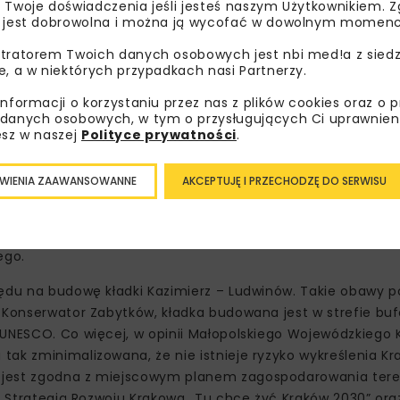
 Twoje doświadczenia jeśli jesteś naszym Użytkownikiem. Zg
 jest dobrowolna i można ją wycofać w dowolnym momenc
tratorem Twoich danych osobowych jest nbi med!a z siedz
e, a w niektórych przypadkach nasi Partnerzy.
informacji o korzystaniu przez nas z plików cookies oraz o 
danych osobowych, w tym o przysługujących Ci uprawnien
kwestii zmian do projektu kładki Kazimierz – Ludwinów w zak
esz w naszej
Polityce prywatności
.
raz korekty najazdów na bulwarze Inflanckim. Zaproponowane
ędzie obniżenie tych elementów o około 2 m, zyskały już po
WIENIA ZAAWANSOWANNE
AKCEPTUJĘ I PRZECHODZĘ DO SERWISU
w. Korekta projektu – jako zmiana nieistotna – pozwoli n
zeniu ingerencji konstrukcji kładki w krajobraz. A o to wn
poszczególnych elementów są wprowadzane przez projekt
ego.
ędu na budowę kładki Kazimierz – Ludwinów. Takie obawy po
 Konserwator Zabytków, kładka budowana jest w strefie buf
 UNESCO. Co więcej, w opinii Małopolskiego Wojewódzkiego
ak zminimalizowana, że nie istnieje ryzyko wykreślenia Kra
 jest zgodna z miejscowym planem zagospodarowania tere
a, Strategią Rozwoju Krakowa „Tu chcę żyć Kraków 2030” or