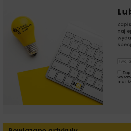
Lu
Zapi
najle
wydar
specj
Zap
wyraż
mail k
Powiązane artykuły