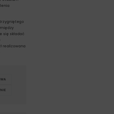
lenia
strzygniętego
pomiędzy
e się składać
e
ł realizowana
i
OWA
NIE