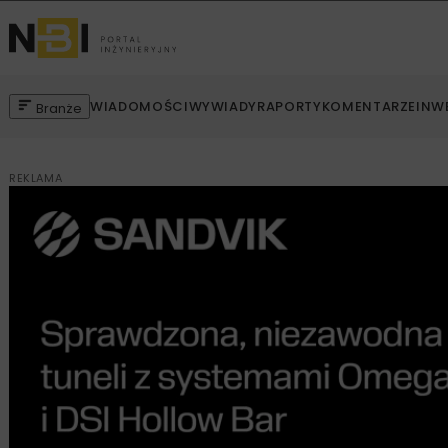
WIADOMOŚCI
WYWIADY
RAPORTY
KOMENTARZE
INW
Branże
REKLAMA