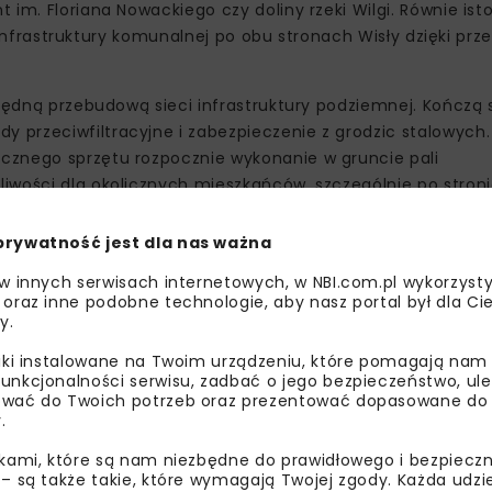
im. Floriana Nowackiego czy doliny rzeki Wilgi. Równie isto
n infrastruktury komunalnej po obu stronach Wisły dzięki prz
zbędną przebudową sieci infrastruktury podziemnej. Kończą s
przeciwfiltracyjne i zabezpieczenie z grodzic stalowych.
cznego sprzętu rozpocznie wykonanie w gruncie pali
iwości dla okolicznych mieszkańców, szczególnie po stroni
inięciem układu ścieżek i chodników. Prace polegające n
ońca lipca. Po tym terminie palownica rozpocznie wykonywa
prywatność jest dla nas ważna
anowane jest udostępnienie części dolnego bulwaru po stro
 w innych serwisach internetowych, w NBI.com.pl wykorzysty
e z terenu budowy ścieżki wzdłuż nabrzeża o szerokości 3 
 oraz inne podobne technologie, aby nasz portal był dla Cie
szo-rowerowa powinna zostać otwarta jeszcze w tym miesi
y.
liki instalowane na Twoim urządzeniu, które pomagają nam
unkcjonalności serwisu, zadbać o jego bezpieczeństwo, ul
wać do Twoich potrzeb oraz prezentować dopasowane do Ci
.
ikami, które są nam niezbędne do prawidłowego i bezpieczn
 – są także takie, które wymagają Twojej zgody. Każda udz