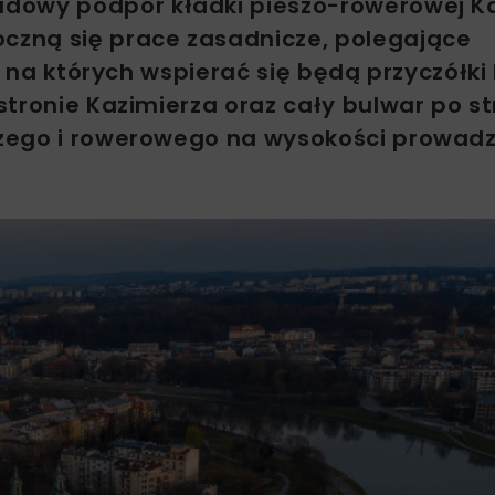
dowy podpór kładki pieszo-rowerowej K
zną się prace zasadnicze, polegające
, na których wspierać się będą przyczółki 
tronie Kazimierza oraz cały bulwar po st
szego i rowerowego na wysokości prowad