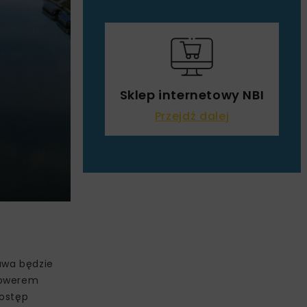
Sklep internetowy NBI
Przejdź dalej
awa będzie
rowerem
dostęp