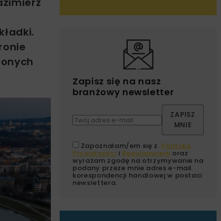
azimierz
kładki.
ronie
zonych
Zapisz się na nasz
branżowy newsletter
ZAPISZ
MNIE
Zapoznałam/em się z
Polityką
Prywatności
i
Regulaminem
oraz
wyrażam zgodę na otrzymywanie na
podany przeze mnie adres e-mail
korespondencji handlowej w postaci
newslettera.