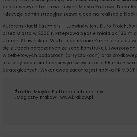
podstawowych tras rowerowych Miasta Krakowa. Dodatkow
i decyzje administracyjne zezwalające na realizację kładki
Autorem kładki Kazimierz – Ludwinów jest Biuro Projektów
przez Miasto w 2006 r. Przeprawa będzie miała ok. 130 m d
ulicami Skawińską a Wietora po stronie Kazimierza z bulw
się z trzech połączonych ze sobą konstrukcji, tworzonyc
w żelbetowych podporach (przyczółkach) oraz środkowego
jest przy wsparciu finansowym w wysokości 65 mln zł w 
Strategicznych. Wykonawcą zadania jest spółka PRIMOST 
Źródło:
Miejska Platforma Internetowa
„Magiczny Kraków”, www.krakow.pl