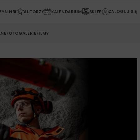
ZALOGUJ SIĘ
YN NBI
AUTORZY
KALENDARIUM
SKLEP
LNE
FOTOGALERIE
FILMY