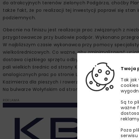
do atrakcyjnych terenów zielonych Podgórza, choćby Plant 
także fakt, że po realizacji tej inwestycji poprawi się sta
podziemnych.
Obecnie na finiszu jest realizacja prac związanych z nie
przygotowawcze przy budowie podpór. Wykonano przegrody 
W najbliższym czasie wykonawca przy pomocy specjalisty
wielkośrednicowych. Co ważne, aby zminimalizować uciążl
dostawa ciężkiego sprzętu odbywa się drogą wodną z pom
pali wielkich średnic od strony Kazimierza potrwają do k
Twoja 
analogicznych prac po stronie Ludwinowa. Od sierpnia pl
Tak jak
Kazimierza dla pieszych i rowerzystów poprzez wygrodzeni
cookies
Na bulwarze Wołyńskim od strony Ludwinowa ścieżka pie
wygodn
REKLAMA
Są to p
ważne f
dostoso
reklamy
Poza pl
serwisu