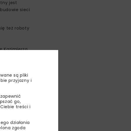
tny jest
ebudowie sieci
ię też roboty
e Kazimierza,
a wykonaniu
nie
nie
wane są pliki
m.
bie przyjazny i
ącu.
 zapewnić
epszać go,
ebie treści i
ego działania
ielona zgoda