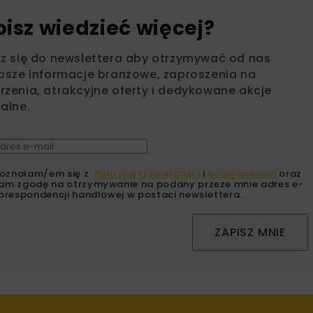
bisz wiedzieć więcej?
sz się do newslettera aby otrzymywać od nas
psze informacje branżowe, zaproszenia na
zenia, atrakcyjne oferty i dedykowane akcje
alne.
oznałam/em się z
Polityką Prywatności
i
Regulaminem
oraz
am zgodę na otrzymywanie na podany przeze mnie adres e-
orespondencji handlowej w postaci newslettera.
ZAPISZ MNIE