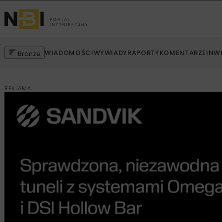
WIADOMOŚCI
WYWIADY
RAPORTY
KOMENTARZE
INW
Branże
REKLAMA