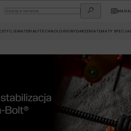
MAGAZ
ESTYCJE
MATERIAŁY
TECHNOLOGIE
WYDARZENIA
TEMATY SPECJA