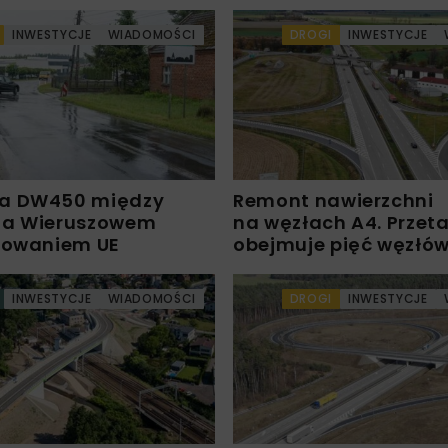
INWESTYCJE
WIADOMOŚCI
DROGI
INWESTYCJE
a DW450 między
Remont nawierzchni
 a Wieruszowem
na węzłach A4. Przet
sowaniem UE
obejmuje pięć węzłó
INWESTYCJE
WIADOMOŚCI
DROGI
INWESTYCJE