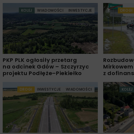
KOLEJ
WIADOMOŚCI
INWESTYCJE
DROGI
PKP PLK ogłosiły przetarg
Rozbudow
na odcinek Gdów – Szczyrzyc
Mirkowem
projektu Podłęże–Piekiełko
z dofinan
DROGI
INWESTYCJE
WIADOMOŚCI
KOLEJ