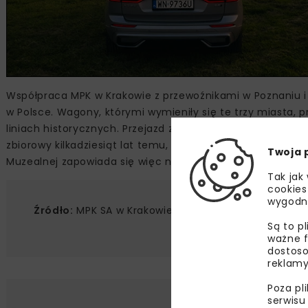
Współpraca MPK w Krakowie z przewoźnikami w Poznaniu i 
w Polsce. Wagony, którymi wymieniły się te trzy miasta,
liniach historycznych. Przejazd zabytkowymi pojazdami to 
zbiorowy kilkadziesiąt lat temu, ale także znakomita okaz
Twoja 
Muzealnej zapowiada się więc niezwykle ciekawie.
Tak jak
cookies
wygodn
Źródło:
MPK SA w Krakowie, www.mpk.krakow.pl
Są to p
ważne f
dostoso
reklamy
Poza pl
serwisu