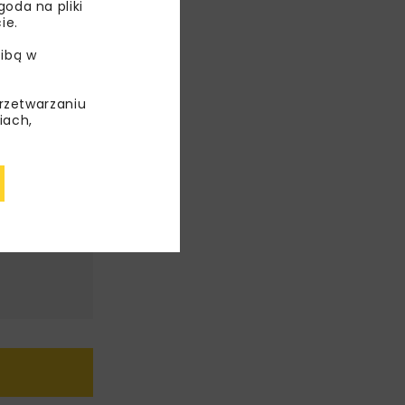
oda na pliki
ie.
ibą w
przetwarzaniu
iach,