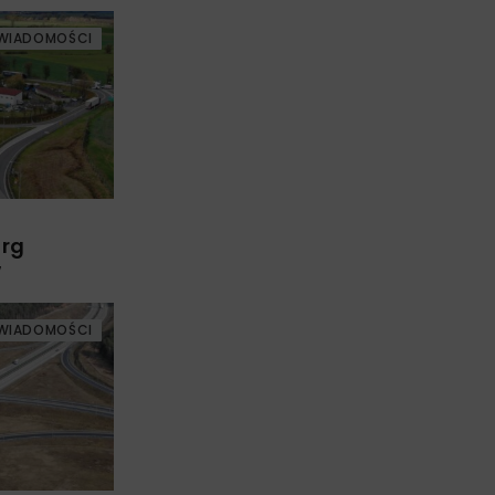
WIADOMOŚCI
arg
w
WIADOMOŚCI