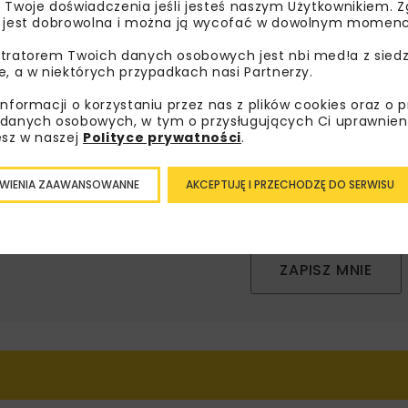
bisz wiedzieć więcej?
 Twoje doświadczenia jeśli jesteś naszym Użytkownikiem. Zg
 jest dobrowolna i można ją wycofać w dowolnym momenc
sz się do newslettera aby otrzymywać od nas
tratorem Twoich danych osobowych jest nbi med!a z siedz
psze informacje branżowe, zaproszenia na
e, a w niektórych przypadkach nasi Partnerzy.
zenia, atrakcyjne oferty i dedykowane akcje
informacji o korzystaniu przez nas z plików cookies oraz o 
alne.
danych osobowych, w tym o przysługujących Ci uprawnien
esz w naszej
Polityce prywatności
.
WIENIA ZAAWANSOWANNE
AKCEPTUJĘ I PRZECHODZĘ DO SERWISU
oznałam/em się z
Polityką Prywatności
i
Regulaminem
oraz
am zgodę na otrzymywanie na podany przeze mnie adres e-
orespondencji handlowej w postaci newslettera.
ZAPISZ MNIE