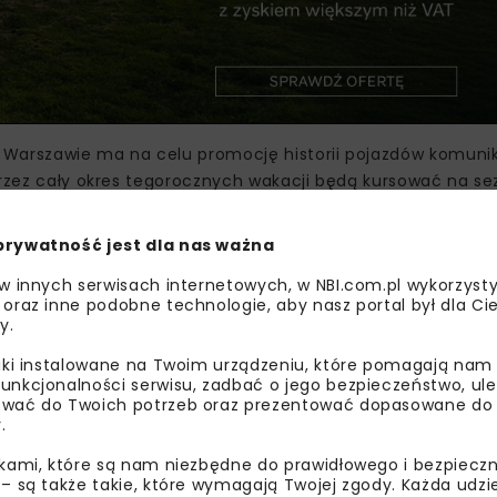
Warszawie ma na celu promocję historii pojazdów komunika
 przez cały okres tegorocznych wakacji będą kursować na 
nie tylko możliwość przekonania się jak wglądał miejski tr
ja do zwiedzania Krakowa. Tegoroczny 22. sezon Krakowskiej 
prywatność jest dla nas ważna
 w innych serwisach internetowych, w NBI.com.pl wykorzysty
 oraz inne podobne technologie, aby nasz portal był dla Cie
y.
MPK KRAKÓW
MPK POZNAŃ
TRAMWAJE WARSZAWS
liki instalowane na Twoim urządzeniu, które pomagają nam
unkcjonalności serwisu, zadbać o jego bezpieczeństwo, ul
wać do Twoich potrzeb oraz prezentować dopasowane do Ci
.
ikami, które są nam niezbędne do prawidłowego i bezpieczn
 – są także takie, które wymagają Twojej zgody. Każda udz