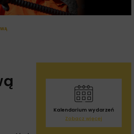
AWĄ
wą
Kalendarium wydarzeń
Zobacz więcej