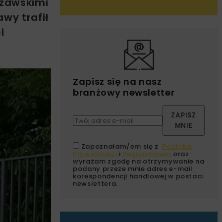
szawskimi
wy trafił
i
Zapisz się na nasz
branżowy newsletter
ZAPISZ
MNIE
Zapoznałam/em się z
Polityką
Prywatności
i
Regulaminem
oraz
wyrażam zgodę na otrzymywanie na
podany przeze mnie adres e-mail
korespondencji handlowej w postaci
newslettera.