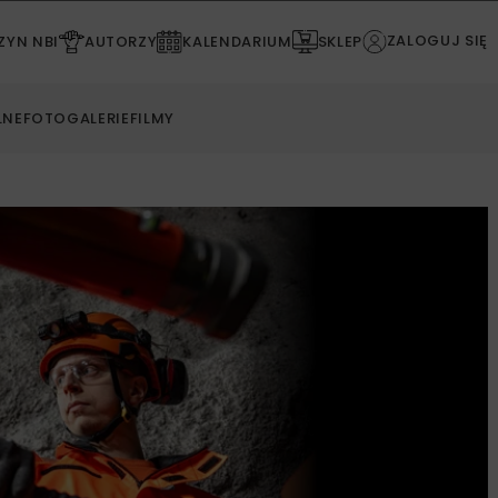
ZALOGUJ SIĘ
YN NBI
AUTORZY
KALENDARIUM
SKLEP
LNE
FOTOGALERIE
FILMY