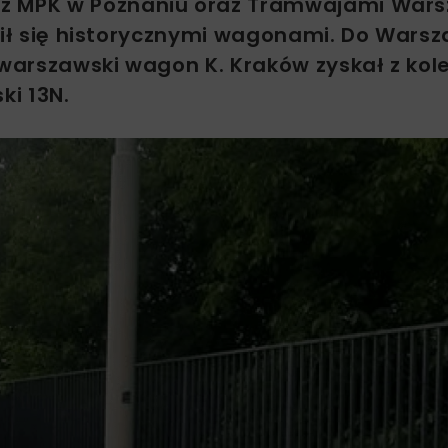
 z MPK w Poznaniu oraz Tramwajami War
nił się historycznymi wagonami. Do Warsza
arszawski wagon K. Kraków zyskał z kole
ki 13N.