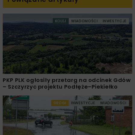
KOLEJ
WIADOMOŚCI
INWESTYCJE
PKP PLK ogłosiły przetarg na odcinek Gdów
– Szczyrzyc projektu Podłęże–Piekiełko
DROGI
INWESTYCJE
WIADOMOŚCI