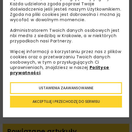
Każda udzielona zgoda poprawi Twoje
Lubisz wiedzieć więcej?
doświadczenia jeśli jesteś naszym Użytkownikiem.
Zgoda na pliki cookies jest dobrowolna i można ją
Zapisz się do newslettera aby otrzymywać od
wycofać w dowolnym momencie.
nas najlepsze informacje branżowe,
Administratorem Twoich danych osobowych jest
zaproszenia na wydarzenia, atrakcyjne oferty i
nbi med!a z siedzibą w Krakowie, a w niektórych
dedykowane akcje specjalne.
przypadkach nasi Partnerzy.
Więcej informacji o korzystaniu przez nas z plików
cookies oraz o przetwarzaniu Twoich danych
osobowych, w tym o przysługujących Ci
uprawnieniach, znajdziesz w naszej
Polityce
Zapoznałam/em się z
Polityką Prywatności
i
Regulaminem
oraz wyrażam zgodę na otrzymywanie na
prywatności
.
podany przeze mnie adres e-mail korespondencji
handlowej w postaci newslettera.
USTAWIENIA ZAAWANSOWANNE
ZAPISZ MNIE
AKCEPTUJĘ I PRZECHODZĘ DO SERWISU
Powiązane artykuły