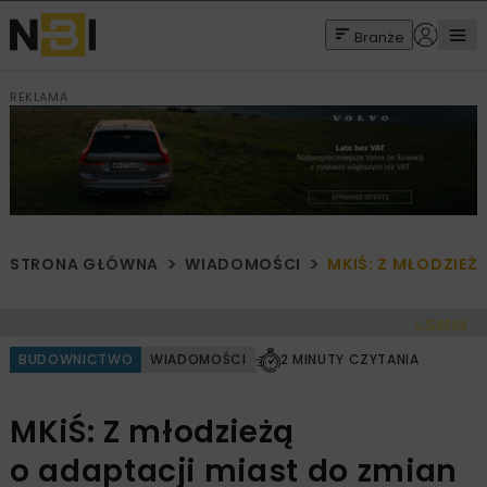
Branże
REKLAMA
STRONA GŁÓWNA
WIADOMOŚCI
MKIŚ: Z MŁODZIEŻ
< Cofnij
BUDOWNICTWO
WIADOMOŚCI
2 MINUTY CZYTANIA
MKiŚ: Z młodzieżą
o adaptacji miast do zmian